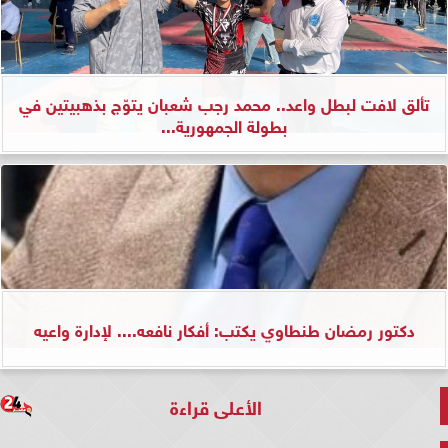
تألق لافت لبطل واعد.. محمد رجب شعبان يتوّج بذهبيتين في
بطولة الجمهورية...
دكتور رمضان طنطاوي يكتب: أفكار نافعه.... لإدارة واعيه
الأعلى قراءة