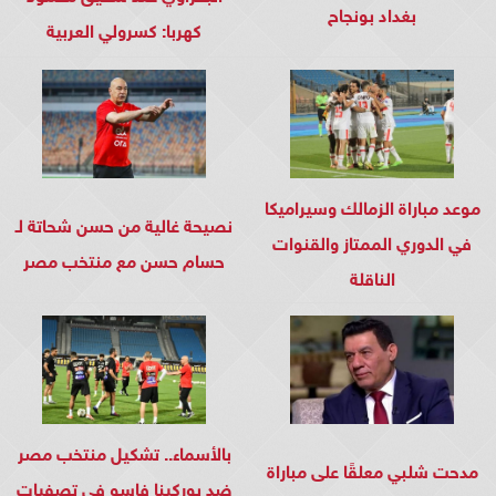
بغداد بونجاح
كهربا: كسرولي العربية
وشتموني
موعد مباراة الزمالك وسيراميكا
نصيحة غالية من حسن شحاتة لـ
في الدوري الممتاز والقنوات
حسام حسن مع منتخب مصر
الناقلة
بالأسماء.. تشكيل منتخب مصر
مدحت شلبي معلقًا على مباراة
ضد بوركينا فاسو في تصفيات