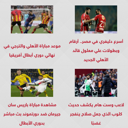
أسرع دليفري في مصر.. أرقام
موعد مباراة الأهلي والترجي في
وبطولات علي معلول قائد
نهائي دوري أبطال أفريقيا
الأهلي الجديد
لاعب وست هام يكشف حديث
مشاهدة مباراة باريس سان
كلوب الذي جعل صلاح ينفجر
جيرمان ضد دورتموند بث مباشر
غضبًا
بدوري الأبطال