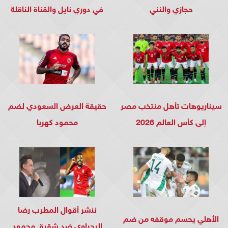
حجازي والنني
في دوري نايل والقناة الناقلة
سيناريوهات تأهل منتخب مصر
حقيقة العرض السعودي لضم
إلى كأس العالم 2026
محمود كهربا
ننشر أقوال المطرب رضا
الأهلي يحسم موقفه من ضم
البحراوي ضد شقيق محمود