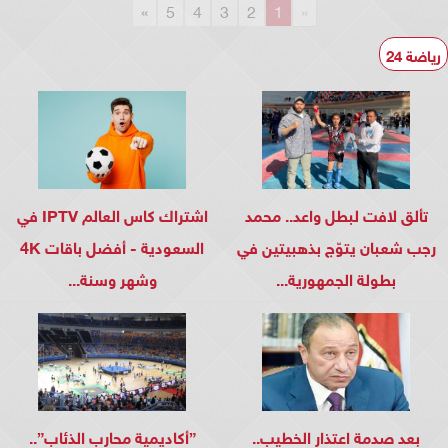
»
5
4
3
2
1
«
رياضة 24
تألق لافت لبطل واعد.. محمد
اشتراك كاس العالم IPTV في
رجب شعبان يتوّج بذهبيتين في
السعودية - أفضل باقات 4K
بطولة الجمهورية...
وشهر وسنة...
بعد صدمة اعتذار الخطيب..
”أكاديمية محارب الذئاب”..