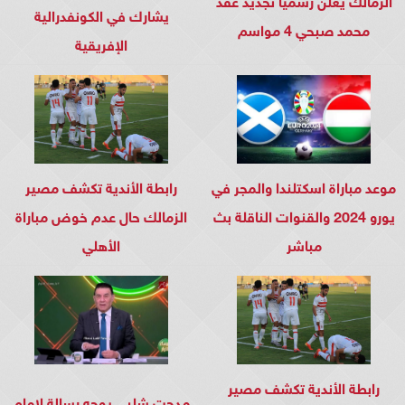
يشارك في الكونفدرالية
محمد صبحي 4 مواسم
الإفريقية
موعد مباراة اسكتلندا والمجر في
رابطة الأندية تكشف مصير
يورو 2024 والقنوات الناقلة بث
الزمالك حال عدم خوض مباراة
مباشر
الأهلي
رابطة الأندية تكشف مصير
مدحت شلبي يوجه رسالة لإمام