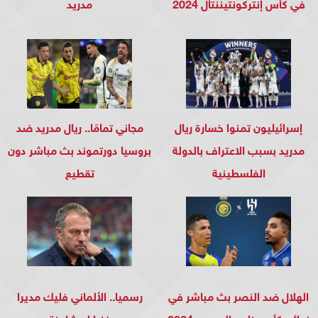
في كأس إنتركونتيننتال 2024
مدريد
إسرائيليون تمنوا خسارة ريال
مجاني تمامًا.. ريال مدريد ضد
مدريد بسبب الاعتراف بالدولة
بروسيا دورتموند بث مباشر دون
الفلسطينية
تقطيع
الهلال ضد النصر بث مباشر في
رسميا.. الألماني فليك مديرا
نهائي كأس خادم الحرمين 2024
فنيا لبرشلونة