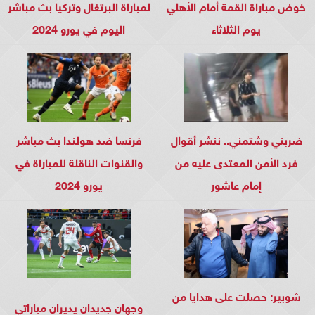
خوض مباراة القمة أمام الأهلي
لمباراة البرتغال وتركيا بث مباشر
يوم الثلاثاء
اليوم في يورو 2024
ضربني وشتمني.. ننشر أقوال
فرنسا ضد هولندا بث مباشر
فرد الأمن المعتدى عليه من
والقنوات الناقلة للمباراة في
إمام عاشور
يورو 2024
شوبير: حصلت على هدايا من
وجهان جديدان يديران مباراتي