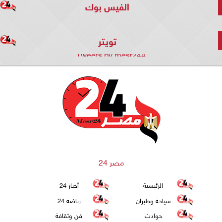
الفيس بوك
تويتر
Tweets by mesr244
مصر 24
الرئيسية
أخبار 24
سياحة وطيران
رياضة 24
حوادث
فن وثقافة