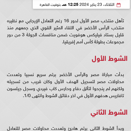
الثلاثاء، 23 يناير 2024
12:25 صـ
بتوقيت القاهرة
تأهل منتخب مصر الأول لدور 16 رغم التعادل الإيجابي مع نظيره
منتخب الرأس الأخضر في اللقاء المثير القوي الذي جمعهم منذ
قليل بستاد فيليكس هوفويت ضمن منافسات الجولة 3 من دور
مجموعات بطولة كأس أمم إفريقيا.
الشوط الأول
بدأت مباراة مصر والرأس الأخضر برتم سريع نسبيا وتعددت
محاولات مصر لتسجيل الهدف الأول وكان قريب من تسجيله
ولكنهم لم ينجحوا لتألق دفاع وحارس كاب فيردي وسجل جيلسون
تافاريس هدفهم الأول في اخر دقائق الشوط وانتهى 1/0.
الشوط الثاني
وبدأ الشوط الثاني برتم هادئ وتعددت محاولات مصر للتعادل