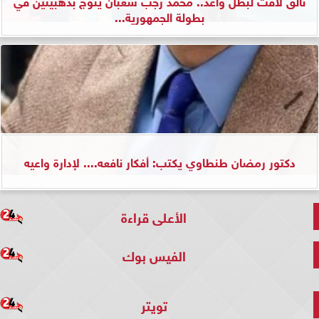
تألق لافت لبطل واعد.. محمد رجب شعبان يتوّج بذهبيتين في
بطولة الجمهورية...
دكتور رمضان طنطاوي يكتب: أفكار نافعه.... لإدارة واعيه
الأعلى قراءة
الفيس بوك
تويتر