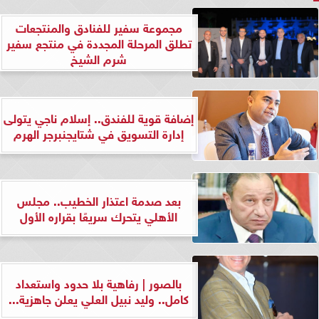
مجموعة سفير للفنادق والمنتجعات
تطلق المرحلة المجددة في منتجع سفير
شرم الشيخ
إضافة قوية للفندق.. إسلام ناجي يتولى
إدارة التسويق في شتايجنبرجر الهرم
بعد صدمة اعتذار الخطيب.. مجلس
الأهلي يتحرك سريعًا بقراره الأول
بالصور | رفاهية بلا حدود واستعداد
كامل.. وليد نبيل العلي يعلن جاهزية...