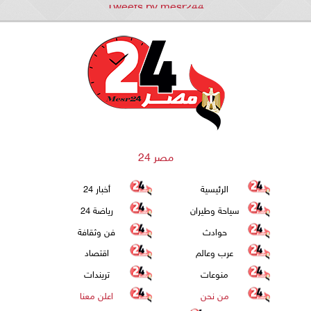
Tweets by mesr244
مصر 24
الرئيسية
أخبار 24
سياحة وطيران
رياضة 24
حوادث
فن وثقافة
عرب وعالم
اقتصاد
منوعات
تريندات
من نحن
اعلن معنا