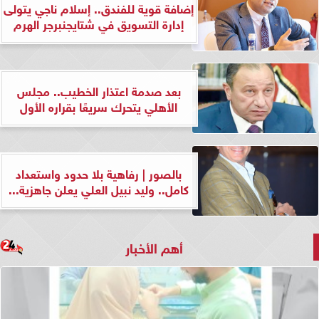
إضافة قوية للفندق.. إسلام ناجي يتولى
إدارة التسويق في شتايجنبرجر الهرم
بعد صدمة اعتذار الخطيب.. مجلس
الأهلي يتحرك سريعًا بقراره الأول
بالصور | رفاهية بلا حدود واستعداد
كامل.. وليد نبيل العلي يعلن جاهزية...
أهم الأخبار