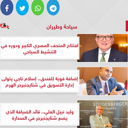
سياحة وطيران
افتتاح المتحف المصري الكبير ودوره في
التنشيط السياحي
إضافة قوية للفندق.. إسلام ناجي يتولى
إدارة التسويق في شتايجنبرجر الهرم
وليد نبيل العلي.. قائد الضيافة الذي
يضع شتايجنبرجر في الصدارة