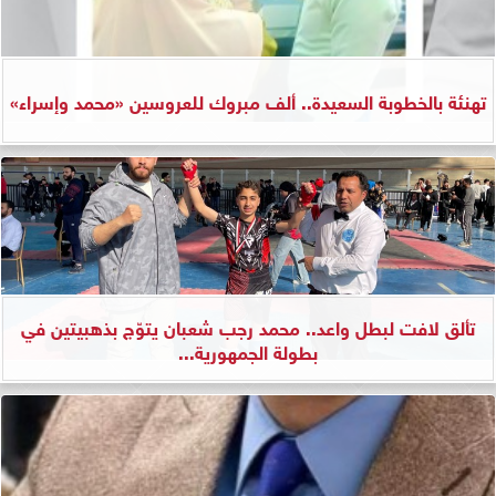
تهنئة بالخطوبة السعيدة.. ألف مبروك للعروسين «محمد وإسراء»
تألق لافت لبطل واعد.. محمد رجب شعبان يتوّج بذهبيتين في
بطولة الجمهورية...