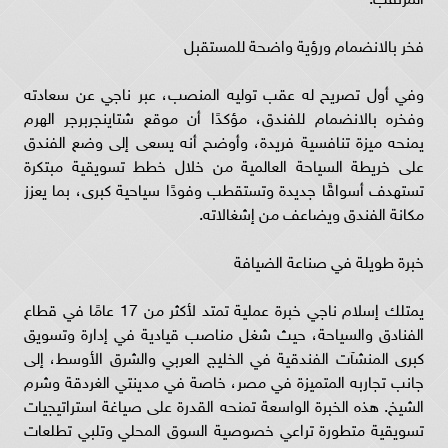
فخر بالانضمام ورؤية واضحة للمستقبل
وفي أول تصريح له عقب توليه المنصب، عبر ناجي عن سعادته
وفخره بالانضمام للفندق، مؤكدًا أن موقع شتاينجربرجر الهرم
يمنحه ميزة تنافسية فريدة، وأوضح أنه يسعى إلى وضع الفندق
على خريطة السياحة العالمية من خلال خطط تسويقية مبتكرة
تستهدف أسواقًا جديدة وتستقطب وفودًا سياحية كبرى، بما يعزز
مكانة الفندق ويضاعف من إشغالاته.
خبرة طويلة في صناعة الضيافة
يمتلك إسلام ناجي خبرة عملية تمتد لأكثر من 17 عامًا في قطاع
الفنادق والسياحة، حيث شغل مناصب قيادية في إدارة وتسويق
كبرى المنشآت الفندقية في الخليج العربي والشرق الأوسط، إلى
جانب تجاربه المتميزة في مصر، خاصة في مدينتي الغردقة وشرم
الشيخ. هذه الخبرة الواسعة تمنحه القدرة على صياغة استراتيجيات
تسويقية متطورة تراعي خصوصية السوق المحلي وتلبي تطلعات