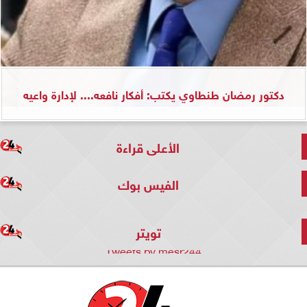
دكتور رمضان طنطاوي يكتب: أفكار نافعه.... لإدارة واعيه
الأعلى قراءة
الفيس بوك
تويتر
Tweets by mesr244