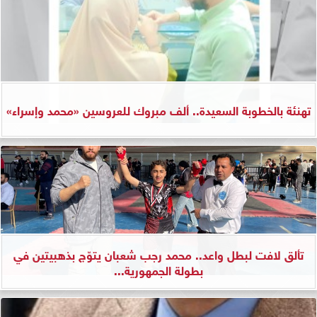
تهنئة بالخطوبة السعيدة.. ألف مبروك للعروسين «محمد وإسراء»
تألق لافت لبطل واعد.. محمد رجب شعبان يتوّج بذهبيتين في
بطولة الجمهورية...