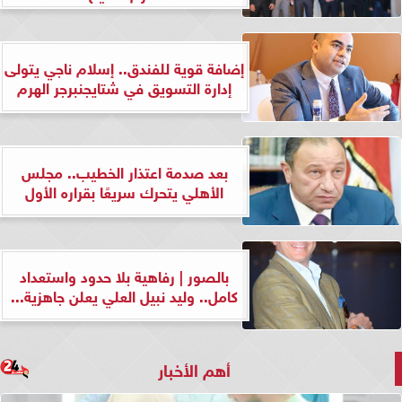
إضافة قوية للفندق.. إسلام ناجي يتولى
إدارة التسويق في شتايجنبرجر الهرم
بعد صدمة اعتذار الخطيب.. مجلس
الأهلي يتحرك سريعًا بقراره الأول
بالصور | رفاهية بلا حدود واستعداد
كامل.. وليد نبيل العلي يعلن جاهزية...
أهم الأخبار