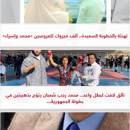
تهنئة بالخطوبة السعيدة.. ألف مبروك للعروسين «محمد وإسراء»
تألق لافت لبطل واعد.. محمد رجب شعبان يتوّج بذهبيتين في
بطولة الجمهورية...