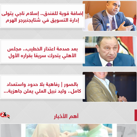
إضافة قوية للفندق.. إسلام ناجي يتولى
إدارة التسويق في شتايجنبرجر الهرم
بعد صدمة اعتذار الخطيب.. مجلس
الأهلي يتحرك سريعًا بقراره الأول
بالصور | رفاهية بلا حدود واستعداد
كامل.. وليد نبيل العلي يعلن جاهزية...
أهم الأخبار