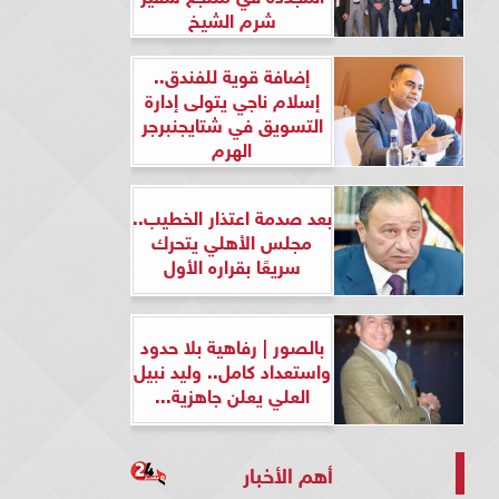
شرم الشيخ
إضافة قوية للفندق..
إسلام ناجي يتولى إدارة
التسويق في شتايجنبرجر
الهرم
بعد صدمة اعتذار الخطيب..
مجلس الأهلي يتحرك
سريعًا بقراره الأول
بالصور | رفاهية بلا حدود
واستعداد كامل.. وليد نبيل
العلي يعلن جاهزية...
أهم الأخبار