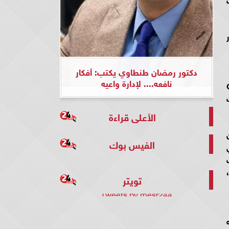
دكتور رمضان طنطاوي يكتب: أفكار
نافعه.... لإدارة واعيه
Goog
الأعلى قراءة
الفيس بوك
تويتر
Tweets by mesr244