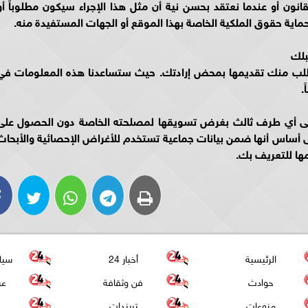
انون أو عندما نعتقد بحسن نية أن مثل هذا الإجراء سيكون مطلوباً أو
 حماية حقوق الملكية الخاصة بهذا الموقع أو الجهات المستفيدة منه.
بلك
سنطلب منك تقديمها بمحض إرادتك. حيث ستساعدنا هذه المعلومات في
.
ك إلى أي طرف ثالث بغرض تسويقها لمصلحته الخاصة دون الحصول على
 أساس أنها ضمن بيانات جماعية تستخدم للأغراض الإحصائية والأبحاث
مها للتعريف بك.
الرئيسية
أخبار 24
سيا
حوادث
فن وثقافة
عر
منوعات
تريندات