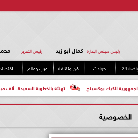
كمال أبو زيد
محمد 
رئيس مجلس الإدارة
رئيس التحرير
اضة 24
حوادث
فن وثقافة
عرب وعالم
اقتصاد
ة للكيك بوكسينج
تهنئة بالخطوبة السعيدة.. ألف مبروك للع
الخصوصية