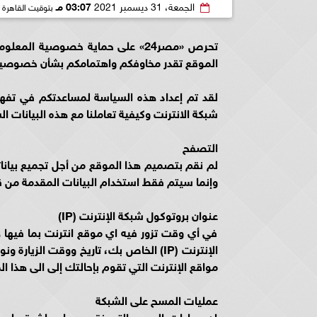
الجمعة، 31 ديسمبر 2021
03:07 مـ
بتوقيت القاهرة
تحرص «مصر24» على حماية خصوصية ا
الموقع تقدر مخاوفكم واهتمامكم بشأن خصوصية ب
لقد تم إعداد هذه السياسة لمساعدتكم في تفهم 
شبكة الانترنت وكيفية تعاملنا مع هذه البيانات ا
التصفح
لم نقم بتصميم هذا الموقع من أجل تجميع بيانا
وإنما سيتم فقط استخدام البيانات المقدمة من
عنوان بروتوكول شبكة الإنترنت (IP)
في أي وقت تزور فيه اي موقع انترنت بما فيها
مواقع الإنترنت التي تقوم بإحالتك إلى الى هذا ا
عمليات المسح على الشبكة
إن عمليات المسح التي نقوم بها مباشرة على ا