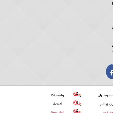
حة وطيران
رياضة 24
ب وعالم
اقتصاد
من نحن
اعلن معنا