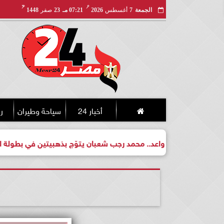
مـ
هـ
الجمعة
7
أغسطس
2026
07:21 مـ
23
صفر
1448
أخبار 24
سياحة وطيران
ري
فت لبطل واعد.. محمد رجب شعبان يتوّج بذهبيتين في بطولة الجمهوري