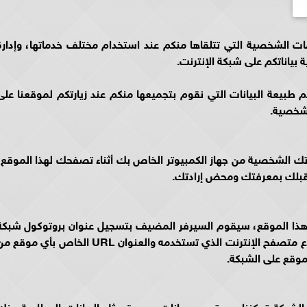
لمعلومات الشخصية التي تتلقاها منكم عند استخدام مختلف خدماتها، وإدارة
ياناتكم على شبكة الإنترنت.
طبيعة البيانات التي نقوم بتجميعها منكم عند زيارتكم لموقعنا على
لشخصية.
تك الشخصية من جهاز الكمبيوتر الخاص بك أثناء تصفحك لهذا الموقع،
 قبلك بمعرفتك ومحض إرادتك.
 هذا الموقع، سيقوم السيرفر المضيف بتسجيل عنوان بروتوكول شبكة
الإنترنت (IP) الخاص بك، تاريخ ووقت الزيارة ونوع متصفح الإنترنت الذي تستخدمه والعنوان URL الخاص بأي موق
لموقع على الشبكة.
لشبكة تمكننا من تجميع بيانات محددة مثل البيانات المطلوبة منك