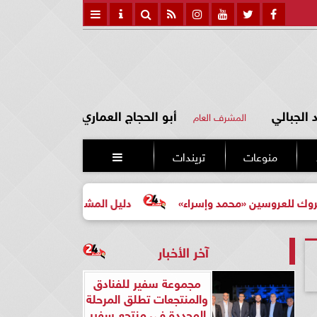
الجبالي
أبو الحجاج العماري
المشرف العام
منوعات
تريندات

روسين «محمد وإسراء»
دليل المشتري لأول مرة لاختيار مشرو
آخر الأخبار
مجموعة سفير للفنادق
والمنتجعات تطلق المرحلة
المجددة في منتجع سفير