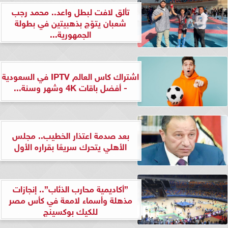
تألق لافت لبطل واعد.. محمد رجب
شعبان يتوّج بذهبيتين في بطولة
الجمهورية...
اشتراك كاس العالم IPTV في السعودية
- أفضل باقات 4K وشهر وسنة...
بعد صدمة اعتذار الخطيب.. مجلس
الأهلي يتحرك سريعًا بقراره الأول
”أكاديمية محارب الذئاب”.. إنجازات
مذهلة وأسماء لامعة في كأس مصر
للكيك بوكسينج