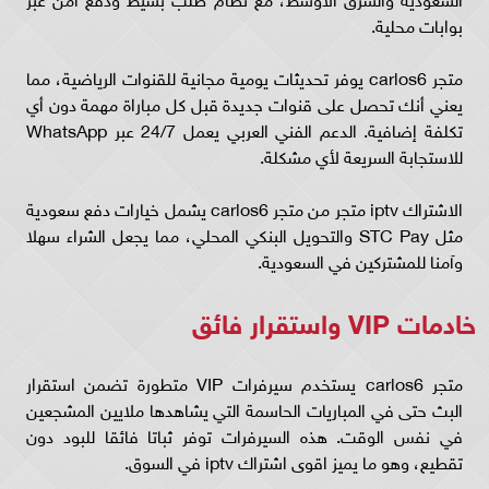
بوابات محلية.
متجر carlos6 يوفر تحديثات يومية مجانية للقنوات الرياضية، مما
يعني أنك تحصل على قنوات جديدة قبل كل مباراة مهمة دون أي
تكلفة إضافية. الدعم الفني العربي يعمل 24/7 عبر WhatsApp
للاستجابة السريعة لأي مشكلة.
الاشتراك iptv متجر من متجر carlos6 يشمل خيارات دفع سعودية
مثل STC Pay والتحويل البنكي المحلي، مما يجعل الشراء سهلا
وآمنا للمشتركين في السعودية.
خادمات VIP واستقرار فائق
متجر carlos6 يستخدم سيرفرات VIP متطورة تضمن استقرار
البث حتى في المباريات الحاسمة التي يشاهدها ملايين المشجعين
في نفس الوقت. هذه السيرفرات توفر ثباتا فائقا للبود دون
تقطيع، وهو ما يميز اقوى اشتراك iptv في السوق.