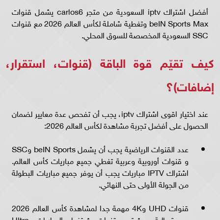
أفضل اشتراك iptv السعودية من متجر carlos6 يشمل قنوات
beIN Sports Max وتغطية شاملة لكأس العالم 2026 مع قنوات
SSC السعودية المخصصة للسوق المحلي.
كيف تقيّم قوة الباقة (قنوات، استقرار،
إضافات)؟
عند اختيار اقوى اشتراك iptv، يجب أن تفحص عدة معايير لضمان
الحصول على أفضل تجربة مشاهدة لكأس العالم 2026:
عدد القنوات الرياضية يجب أن يشمل beIN Sports وSSC
و قنوات أوروبية وعربية تغطي جميع مباريات كأس العالم.
اشتراك IPTV مباريات يجب أن يوفر جميع مباريات البطولة
من الجولة الأولى حتى النهائي.
قنوات UHD و4K مهمة جدا لمشاهدة كأس العالم 2026
بجودة عالية، حيث توجد قنوات بث تغطي المباريات بـ Ultra