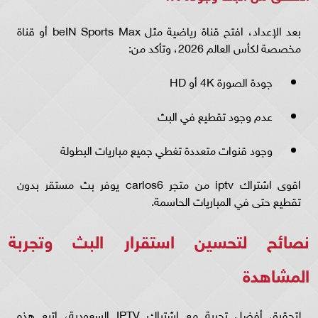
بعد الإعداد، افتح قناة رياضية مثل beIN Sports Max أو قناة
مخصصة لكأس العالم 2026، وتأكد من:
جودة الصورة 4K أو HD
عدم وجود تقطيع في البث
وجود قنوات متعددة تغطي جميع مباريات البطولة
اقوى اشتراك iptv من متجر carlos6 يوفر بث مستقر بدون
تقطيع حتى في المباريات الحاسمة.
نصائح لتحسين استقرار البث وتجربة
المشاهدة
لتحقيق أفضل تجربة مع اشتراك IPTV السعودية، اتبع هذه