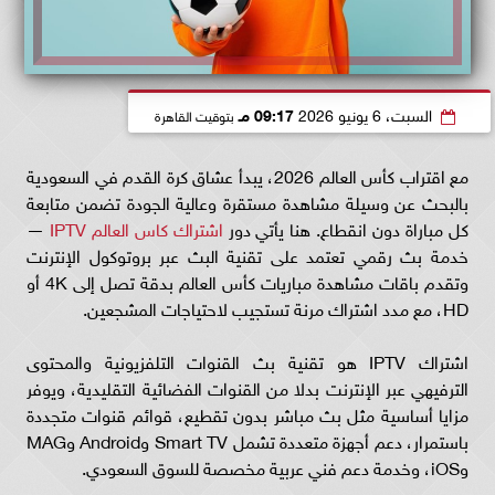
السبت، 6 يونيو 2026
09:17 مـ
بتوقيت القاهرة
مع اقتراب كأس العالم 2026، يبدأ عشاق كرة القدم في السعودية
بالبحث عن وسيلة مشاهدة مستقرة وعالية الجودة تضمن متابعة
كل مباراة دون انقطاع. هنا يأتي دور
اشتراك كاس العالم IPTV
—
خدمة بث رقمي تعتمد على تقنية البث عبر بروتوكول الإنترنت
وتقدم باقات مشاهدة مباريات كأس العالم بدقة تصل إلى 4K أو
HD، مع مدد اشتراك مرنة تستجيب لاحتياجات المشجعين.
اشتراك IPTV هو تقنية بث القنوات التلفزيونية والمحتوى
الترفيهي عبر الإنترنت بدلا من القنوات الفضائية التقليدية، ويوفر
مزايا أساسية مثل بث مباشر بدون تقطيع، قوائم قنوات متجددة
باستمرار، دعم أجهزة متعددة تشمل Smart TV وAndroid وMAG
وiOS، وخدمة دعم فني عربية مخصصة للسوق السعودي.