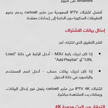
Smarters على الجهاز
أفضل اشتراك IPTV السعودية من متجر carlos6 يدعم جميع
التطبيقات المذكورة دون الحاجة إلى إعدادات معقدة.
إدخال بيانات الاشتراك
افتح التطبيق الذي اخترته، ثم:
إذا كان لديك رابط M3U - أدخل الرابط في خانة "Load
URL" أو "Add Playlist"
إذا كان لديك بيانات حساب - أدخل اسم المستخدم
والباسورد في خانة الدخول
اشتراك IPTV 4K من متجر carlos6 يفعل فور إدخال البيانات،
ويمكنك بدء المشاهدة مباشرة.
التحقق من البث وجودة 4K