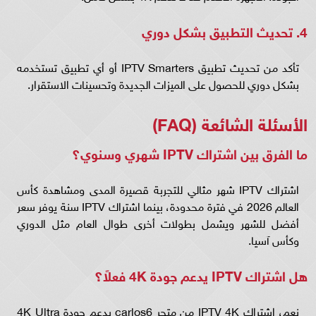
4. تحديث التطبيق بشكل دوري
تأكد من تحديث تطبيق IPTV Smarters أو أي تطبيق تستخدمه
بشكل دوري للحصول على الميزات الجديدة وتحسينات الاستقرار.
الأسئلة الشائعة (FAQ)
ما الفرق بين اشتراك IPTV شهري وسنوي؟
اشتراك IPTV شهر مثالي للتجربة قصيرة المدى ومشاهدة كأس
العالم 2026 في فترة محدودة، بينما اشتراك IPTV سنة يوفر سعر
أفضل للشهر ويشمل بطولات أخرى طوال العام مثل الدوري
وكأس آسيا.
هل اشتراك IPTV يدعم جودة 4K فعلاً؟
نعم، اشتراك IPTV 4K من متجر carlos6 يدعم جودة 4K Ultra