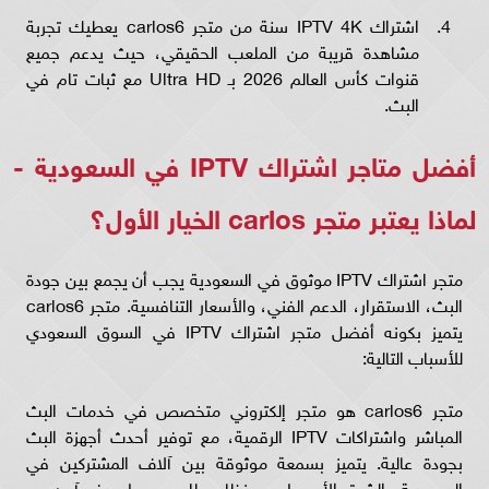
اشتراك IPTV 4K سنة من متجر carlos6 يعطيك تجربة
مشاهدة قريبة من الملعب الحقيقي، حيث يدعم جميع
قنوات كأس العالم 2026 بـ Ultra HD مع ثبات تام في
البث.
أفضل متاجر اشتراك IPTV في السعودية -
لماذا يعتبر متجر carlos الخيار الأول؟
متجر اشتراك IPTV موثوق في السعودية يجب أن يجمع بين جودة
البث، الاستقرار، الدعم الفني، والأسعار التنافسية. متجر carlos6
يتميز بكونه أفضل متجر اشتراك IPTV في السوق السعودي
للأسباب التالية:
متجر carlos6 هو متجر إلكتروني متخصص في خدمات البث
المباشر واشتراكات IPTV الرقمية، مع توفير أحدث أجهزة البث
بجودة عالية. يتميز بسمعة موثوقة بين آلاف المشتركين في
السعودية والشرق الأوسط، مع نظام طلب بسيط ودفع آمن عبر