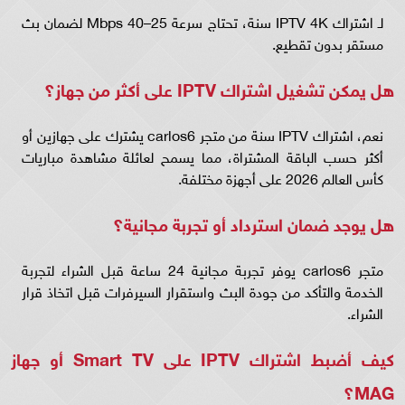
لـ اشتراك IPTV 4K سنة، تحتاج سرعة 25–40 Mbps لضمان بث
مستقر بدون تقطيع.
هل يمكن تشغيل اشتراك IPTV على أكثر من جهاز؟
نعم، اشتراك IPTV سنة من متجر carlos6 يشترك على جهازين أو
أكثر حسب الباقة المشتراة، مما يسمح لعائلة مشاهدة مباريات
كأس العالم 2026 على أجهزة مختلفة.
هل يوجد ضمان استرداد أو تجربة مجانية؟
متجر carlos6 يوفر تجربة مجانية 24 ساعة قبل الشراء لتجربة
الخدمة والتأكد من جودة البث واستقرار السيرفرات قبل اتخاذ قرار
الشراء.
كيف أضبط اشتراك IPTV على Smart TV أو جهاز
MAG؟