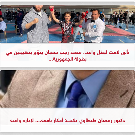
تألق لافت لبطل واعد.. محمد رجب شعبان يتوّج بذهبيتين في
بطولة الجمهورية...
دكتور رمضان طنطاوي يكتب: أفكار نافعه.... لإدارة واعيه