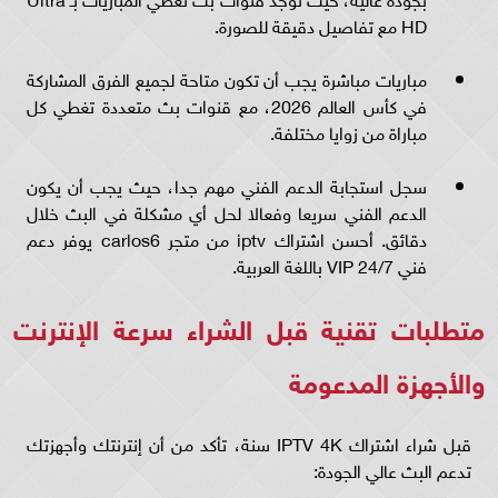
HD مع تفاصيل دقيقة للصورة.
مباريات مباشرة يجب أن تكون متاحة لجميع الفرق المشاركة
في كأس العالم 2026، مع قنوات بث متعددة تغطي كل
مباراة من زوايا مختلفة.
سجل استجابة الدعم الفني مهم جدا، حيث يجب أن يكون
الدعم الفني سريعا وفعالا لحل أي مشكلة في البث خلال
دقائق. أحسن اشتراك iptv من متجر carlos6 يوفر دعم
فني VIP 24/7 باللغة العربية.
متطلبات تقنية قبل الشراء سرعة الإنترنت
والأجهزة المدعومة
قبل شراء اشتراك IPTV 4K سنة، تأكد من أن إنترنتك وأجهزتك
تدعم البث عالي الجودة: