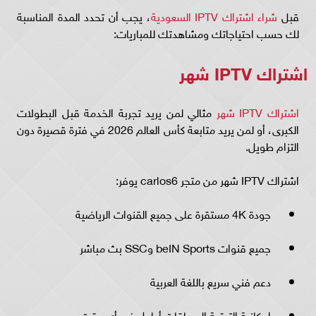
قبل
شراء اشتراك IPTV السعودية
، يجب أن تحدد المدة المناسبة
لك حسب احتياجاتك ومشاهدتك للمباريات:
اشتراك IPTV شهر
اشتراك IPTV شهر
مثالي لمن يريد تجربة الخدمة قبل البطولات
الكبرى، أو لمن يريد متابعة كأس العالم 2026 في فترة قصيرة دون
التزام طويل.
اشتراك IPTV شهر من متجر carlos6 يوفر:
جودة 4K مستقرة على جميع القنوات الرياضية
جميع قنوات beIN Sports وSSC بث مباشر
دعم فني سريع باللغة العربية
إمكانية الترقية إلى باقات أطول في أي وقت