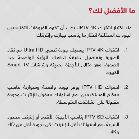
ما الأفضل لك؟
عند اختيار اشتراك IPTV 4K، يجب أن تفهم الفروقات التقنية بين
الجودات المختلفة لتختار ما يناسب جهازك وإنترنتك:
اشتراك IPTV 4K يعطيك جودة تصوير Ultra HD مع نقاء
الصورة وتفاصيل دقيقة تدفعك للرؤية الواضحة جدا
للصورة، وهو مثالي للأجهزة الحديثة وشاشات Smart TV
الكبيرة.
اشتراك IPTV HD يوفر جودة واضحة ومتوازنة تناسب
معظم المستخدمين، مع استهلاك معقول للإنترنت وجودة
مقبولة على الشاشات المتوسطة.
اشتراك IPTV SD يناسب الأجهزة الأقدم أو إنترنت محدود
السرعة، مع استهلاك أقل للإنترنت لكن بجودة أقل من HD
و4K.