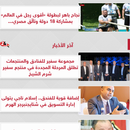
نجاح باهر لبطولة «أقوى رجل في العالم»
بمشاركة 18 دولة وتألّق مصري...
آخر الأخبار
مجموعة سفير للفنادق والمنتجعات
تطلق المرحلة المجددة في منتجع سفير
شرم الشيخ
إضافة قوية للفندق.. إسلام ناجي يتولى
إدارة التسويق في شتايجنبرجر الهرم