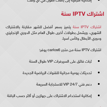
اشتراك IPTV سنة
اشتراك IPTV سنة
يتميز بسعر أفضل للشهر مقارنة بالاشتراك
الشهري، ويشمل بطولات أخرى طوال العام مثل الدوري الإنجليزي
ودوري الأبطال وكأس آسيا.
اشتراك IPTV سنة من متجر carlos6 يوفر:
ثبات فائق على السيرفرات VIP طوال السنة
تحديثات يومية مجانية للقنوات الرياضية الجديدة
دعم فني VIP 24/7 للاستجابة السريعة
إمكانية استخدام الاشتراك على جهازين أو أكثر حسب الباقة