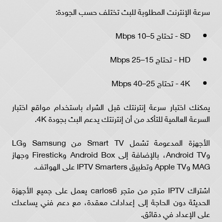
سرعة الإنترنت المطلوبة للبث تختلف حسب الجودة:
SD - تحتاج 5–10 Mbps
HD - تحتاج 15–25 Mbps
4K - تحتاج 25–40 Mbps
يمكنك اختبار سرعة إنترنتك قبل الشراء باستخدام مواقع اختبار
السرعة العالمية للتأكد من أن إنترنتك يدعم البث بجودة 4K.
الأجهزة المدعومة تشمل Smart TV من Samsung وLG
وAndroid TV، بالإضافة إلى Android Box وFirestick وجهاز
MAG وApple TV وتطبيق IPTV Smarters على الهواتف.
اشتراك IPTV متجر من متجر carlos6 يعمل على جميع الأجهزة
الحديثة دون الحاجة إلى إعدادات معقدة، مع دعم فني يساعدك
على الإعداد في دقائق.