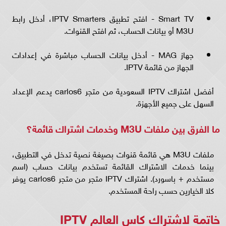
Smart TV - افتح تطبيق IPTV Smarters، أدخل رابط
M3U أو بيانات الحساب، ثم افتح القنوات.
جهاز MAG - أدخل بيانات الحساب مباشرة في إعدادات
الجهاز من قائمة IPTV.
أفضل اشتراك IPTV السعودية من متجر carlos6 يدعم الإعداد
السهل على جميع الأجهزة.
ما الفرق بين ملفات M3U وخدمات اشتراك قائمة؟
ملفات M3U هي قائمة قنوات بصيغة نصية تدخل في التطبيق،
بينما خدمات الاشتراك القائمة تستخدم بيانات حساب (اسم
مستخدم + باسورد). اشتراك IPTV متجر من متجر carlos6 يوفر
كلا الخيارين حسب راحة المستخدم.
خاتمة لاشتراك كاس العالم IPTV