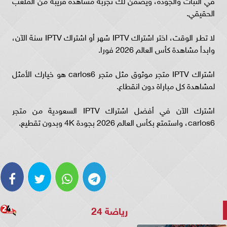
في الثبات والجودة، ويضمن لك تجربة مشاهدة قريبة من الملعب
الحقيقي.
لا تطـر الوقت، اختر اشتراك IPTV شهر أو اشتراك IPTV سنة الآن،
وابدأ مشاهدة كأس العالم 2026 فورا.
اشتراك IPTV متجر موثوق مثل متجر carlos6 هو خيارك الأمثل
لمشاهدة كل مباراة دون انقطاع.
اشترك الآن في أفضل اشتراك IPTV السعودية من متجر
carlos6، واستمتع بكأس العالم 2026 بجودة 4K وبدون تقطيع.
رياضة 24