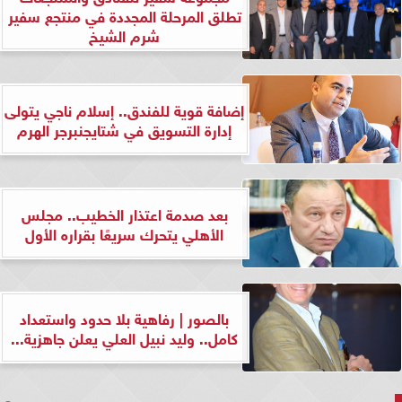
تطلق المرحلة المجددة في منتجع سفير
شرم الشيخ
إضافة قوية للفندق.. إسلام ناجي يتولى
إدارة التسويق في شتايجنبرجر الهرم
بعد صدمة اعتذار الخطيب.. مجلس
الأهلي يتحرك سريعًا بقراره الأول
بالصور | رفاهية بلا حدود واستعداد
كامل.. وليد نبيل العلي يعلن جاهزية...