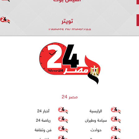
تويتر
Tweets by mesr244
مصر 24
الرئيسية
أخبار 24
سياحة وطيران
رياضة 24
حوادث
فن وثقافة
عرب وعالم
اقتصاد