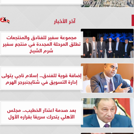
آخر الأخبار
مجموعة سفير للفنادق والمنتجعات
تطلق المرحلة المجددة في منتجع سفير
شرم الشيخ
إضافة قوية للفندق.. إسلام ناجي يتولى
إدارة التسويق في شتايجنبرجر الهرم
بعد صدمة اعتذار الخطيب.. مجلس
الأهلي يتحرك سريعًا بقراره الأول