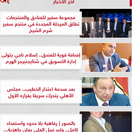
آخر الأخبار
مجموعة سفير للفنادق والمنتجعات
تطلق المرحلة المجددة في منتجع سفير
شرم الشيخ
إضافة قوية للفندق.. إسلام ناجي يتولى
إدارة التسويق في شتايجنبرجر الهرم
بعد صدمة اعتذار الخطيب.. مجلس
الأهلي يتحرك سريعًا بقراره الأول
بالصور | رفاهية بلا حدود واستعداد
كامل.. وليد نبيل العلي يعلن جاهزية...