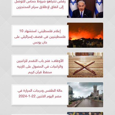
رفض نتنياهو شروط حمـاس للتوصل
إلى اتفاق لإطلاق سراح المحتجزين
إعلام فلسطيني: استشهاد 10
فلسطينيين في قصف إسرائيلي على
خان يونس
الأوقاف: فتح باب التقدم للراغبين
والراغبات في الحصول على كارنيه
محفظ قرآن كريم
حالة الطقس ودرجات الحرارة في
مصر اليوم الاثنين 22-1-2024