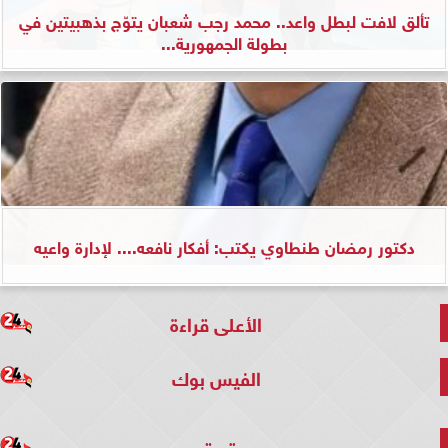
تألق لافت لبطل واعد.. محمد رجب شعبان يتوّج بذهبيتين في
بطولة الجمهورية...
دكتور رمضان طنطاوي يكتب: أفكار نافعه.... لإدارة واعيه
الأعلى قراءة
الفيس بوك
تويتر