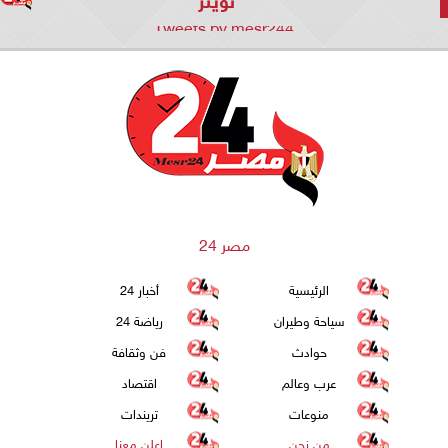
Tweets by mesr244
مصر 24
الرئيسية
أخبار 24
سياحة وطيران
رياضة 24
حوادث
فن وثقافة
عرب وعالم
اقتصاد
منوعات
تريندات
من نحن
اعلن معنا