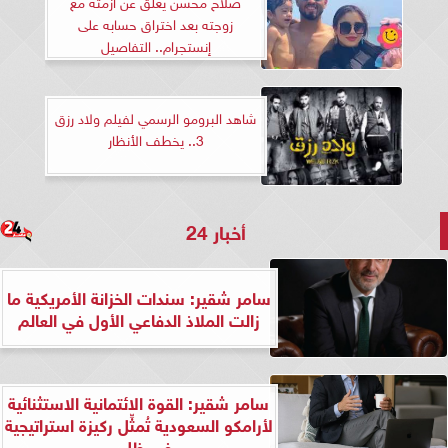
صلاح محسن يعلق عن أزمته مع
زوجته بعد اختراق حسابه على
إنستجرام.. التفاصيل
شاهد البرومو الرسمي لفيلم ولاد رزق
3.. يخطف الأنظار
أخبار 24
سامر شقير: سندات الخزانة الأمريكية ما
زالت الملاذ الدفاعي الأول في العالم
سامر شقير: القوة الائتمانية الاستثنائية
لأرامكو السعودية تُمثِّل ركيزة استراتيجية
في ظل...