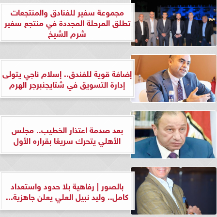
مجموعة سفير للفنادق والمنتجعات
تطلق المرحلة المجددة في منتجع سفير
شرم الشيخ
إضافة قوية للفندق.. إسلام ناجي يتولى
إدارة التسويق في شتايجنبرجر الهرم
بعد صدمة اعتذار الخطيب.. مجلس
الأهلي يتحرك سريعًا بقراره الأول
بالصور | رفاهية بلا حدود واستعداد
كامل.. وليد نبيل العلي يعلن جاهزية...