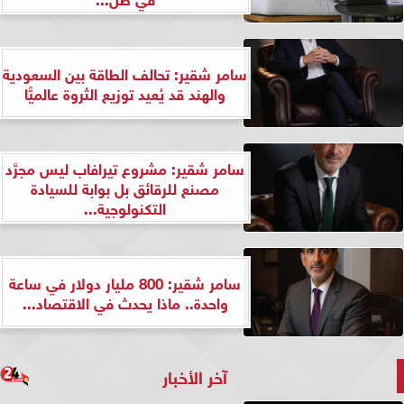
سامر شقير: تحالف الطاقة بين السعودية
والهند قد يُعيد توزيع الثروة عالميًّا
سامر شقير: مشروع تيرافاب ليس مجرَّد
مصنع للرقائق بل بوابة للسيادة
التكنولوجية...
سامر شقير: 800 مليار دولار في ساعة
واحدة.. ماذا يحدث في الاقتصاد...
آخر الأخبار