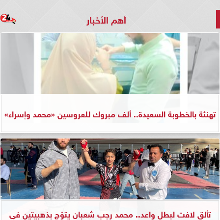
أهم الأخبار
تهنئة بالخطوبة السعيدة.. ألف مبروك للعروسين «محمد وإسراء»
تألق لافت لبطل واعد.. محمد رجب شعبان يتوّج بذهبيتين في