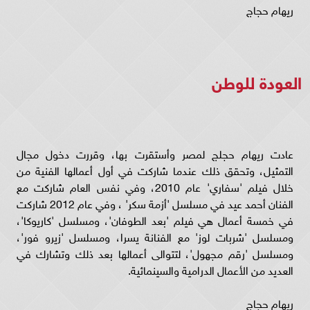
ريهام حجاج
العودة للوطن
عادت ريهام حجلج لمصر وأستقرت بها، وقررت دخول مجال
التمثيل، وتحقق ذلك عندما شاركت في أول أعمالها الفنية من
خلال فيلم 'سفاري' عام 2010، وفي نفس العام شاركت مع
الفنان أحمد عيد في مسلسل 'أزمة سكر' ، وفي عام 2012 شاركت
في خمسة أعمال هي فيلم 'بعد الطوفان'، ومسلسل 'كاريوكا'،
ومسلسل 'شربات لوز' مع الفنانة يسرا، ومسلسل 'زيرو فور'،
ومسلسل 'رقم مجهول'، لتتوالى أعمالها بعد ذلك وتشارك في
العديد من الأعمال الدرامية والسينمائية.
ريهام حجاج