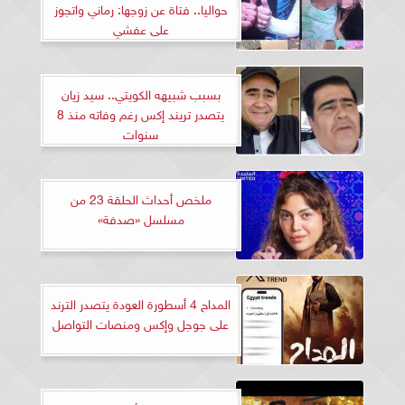
حواليا.. فتاة عن زوجها: رماني واتجوز
على عفشي
بسبب شبيهه الكويتي.. سيد زيان
يتصدر تريند إكس رغم وفاته منذ 8
سنوات
ملخص أحداث الحلقة 23 من
مسلسل «صدفة»
المداح 4 أسطورة العودة يتصدر الترند
على جوجل وإكس ومنصات التواصل