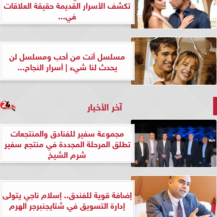
تكشف الأسرار القديمة حقيقة العلاقات
في...
مسلسل أنت من أحب ومسلسل لن
يحدث لنا شيء | أسرار النجاح...
آخر الأخبار
مجموعة سفير للفنادق والمنتجعات
تطلق المرحلة المجددة في منتجع سفير
شرم الشيخ
إضافة قوية للفندق.. إسلام ناجي يتولى
إدارة التسويق في شتايجنبرجر الهرم