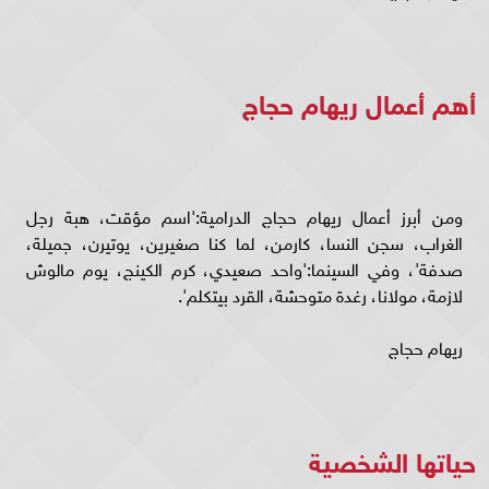
أهم أعمال ريهام حجاج
ومن أبرز أعمال ريهام حجاج الدرامية:'اسم مؤقت، هبة رجل
الغراب، سجن النسا، كارمن، لما كنا صغيرين، يوتيرن، جميلة،
صدفة'، وفي السينما:'واحد صعيدي، كرم الكينج، يوم مالوش
لازمة، مولانا، رغدة متوحشة، القرد بيتكلم'.
ريهام حجاج
حياتها الشخصية