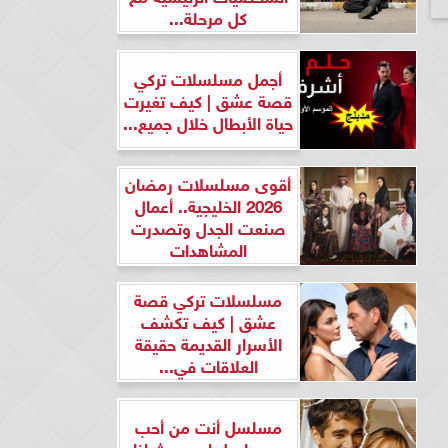
كل مرحلة...
أجمل مسلسلات تركي
قصة عشق | كيف تغيرت
حياة الأبطال خلال جميع...
أقوى مسلسلات رمضان
2026 الخليجية.. أعمال
صنعت الجدل وتصدرت
المشاهدات
مسلسلات تركي قصة
عشق | كيف تكشف
الأسرار القديمة حقيقة
العلاقات في...
مسلسل أنت من أحب
ومسلسل لن يحدث لنا