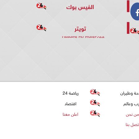
الفيس بوك
تويتر
Tweets by mesr244
حة وطيران
رياضة 24
ب وعالم
اقتصاد
من نحن
اعلن معنا
تصل بنا