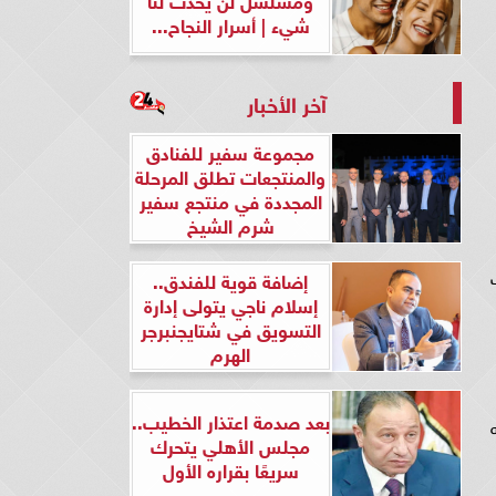
شيء | أسرار النجاح...
آخر الأخبار
مجموعة سفير للفنادق
والمنتجعات تطلق المرحلة
المجددة في منتجع سفير
شرم الشيخ
ر شاشة MBC، حيث
إضافة قوية للفندق..
إسلام ناجي يتولى إدارة
التسويق في شتايجنبرجر
الهرم
بعد صدمة اعتذار الخطيب..
مجلس الأهلي يتحرك
سريعًا بقراره الأول