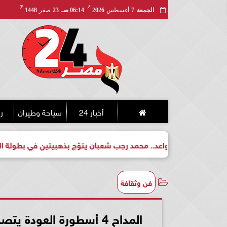
مـ
هـ
الجمعة
7
أغسطس
2026
06:14 صـ
23
صفر
1448
أخبار 24
سياحة وطيران
ري
فت لبطل واعد.. محمد رجب شعبان يتوّج بذهبيتين في بطولة الجمهورية
فن وثقافة
المداح 4 أسطورة العودة يتصدر الترند على جوجل وإكس ومنصات التواصل