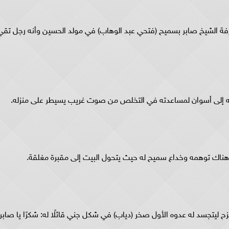
رفة الشيخ صابر بسميح (فتحي عبد الوهاب) في مولد الحسين وأنه رجل تقي
ه إلى أسوان لمساعدته في التخلص من صوت غريب يسيطر على منزله.
ك توهمه وخداع سميح له حيث يتحول البيت إلى مقبرة مغلقة.
 ليتجسد له عدوه الأول صخر (دياب) في شكل جني قائلًا له: شكرًا يا صابر.