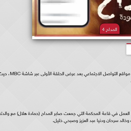
المداح 4
تصدر مسلسل "المداح ٤ - أسطورة العودة" ترندات مواقع التواصل الاجتماعي بعد عرض الحلقة الأولى عب
العمل في قاعة المحكمة التي جمعت صابر المداح (حمادة هلال) مع والدته
وخالد سرحان ودنيا عبد العزيز وصبحي خليل.