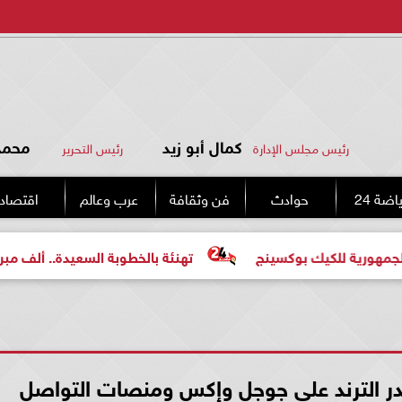
كمال أبو زيد
محمد 
رئيس مجلس الإدارة
رئيس التحرير
اضة 24
حوادث
فن وثقافة
عرب وعالم
اقتصاد
 للكيك بوكسينج
تهنئة بالخطوبة السعيدة.. ألف مبروك للعر