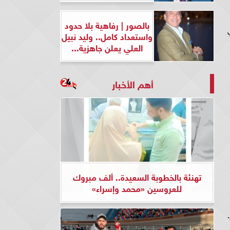
بالصور | رفاهية بلا حدود
واستعداد كامل.. وليد نبيل
العلي يعلن جاهزية...
أهم الأخبار
تهنئة بالخطوبة السعيدة.. ألف مبروك
للعروسين «محمد وإسراء»