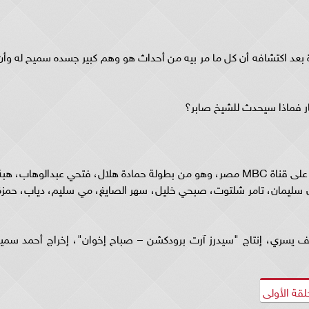
رة بعد اكتشافه أن كل ما مر بيه من أحداث هو وهم كبير جسده سميح له وأن
جار فماذا سيحدث للشيخ صابر؟
مسلسل "المداح أسطورة العودة" يعرض الساعة 8 على قناة MBC مصر، وهو من بطولة حمادة هلال، فتحي عبدالوهاب، هب
نان سليمان، تامر شلتوت، صبحي خليل، سهر الصايغ، مي سليم، دياب، حمزة
ف يسري، إنتاج "سيدرز آرت برودكشن – صباح إخوان"، إخراج أحمد سمير