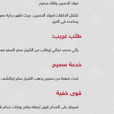
مولد الحسين ولقاء سميح
تنتقل الحلقات لمولد الحسين، حيث تظهر بداية مع
يساعده في الخير.
طلب غريب:
يأتي محمد نجاتي ليطلب من الشيخ صابر السفر مع
خدعة سميح
تحت ضغط من سميح يذهب الشيخ صابر ليكتشف هنا
قوى خفية
تسيطر على المداح قوى تجعله يفتح بوابات خدام قزح