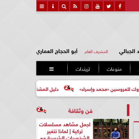
الجبالي
أبو الحجاج العماري
المشرف العام
منوعات
تريندات

وسين «محمد وإسراء»
دليل المشتري لأول مرة لاختيار مشروع
فن وثقافة
اجمل مشاهد مسلسلات
تركية | لماذا تتغير
الشخصيات الرئيسية مع