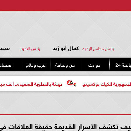
كمال أبو زيد
محمد 
رئيس مجلس الإدارة
رئيس التحرير
اضة 24
حوادث
فن وثقافة
عرب وعالم
اقتصاد
 بوكسينج
تهنئة بالخطوبة السعيدة.. ألف مبروك للعروسين «
تكشف الأسرار القديمة حقيقة العلاقات في