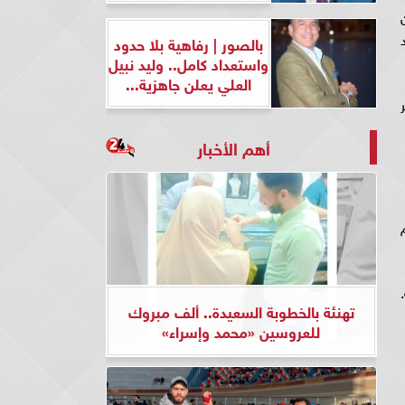
بالصور | رفاهية بلا حدود
واستعداد كامل.. وليد نبيل
العلي يعلن جاهزية...
أهم الأخبار
تهنئة بالخطوبة السعيدة.. ألف مبروك
للعروسين «محمد وإسراء»