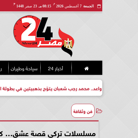
مـ
هـ
الجمعة
7
أغسطس
2026
08:15 مـ
23
صفر
1448
أخبار 24
سياحة وطيران
ري
 واعد.. محمد رجب شعبان يتوّج بذهبيتين في بطولة الجمهورية للكيك
فن وثقافة
مسلسلات تركي قصة عشق… كيف 