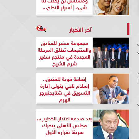
شيء | أسرار النجاح...
آخر الأخبار
مجموعة سفير للفنادق
والمنتجعات تطلق المرحلة
المجددة في منتجع سفير
شرم الشيخ
إضافة قوية للفندق..
إسلام ناجي يتولى إدارة
التسويق في شتايجنبرجر
الهرم
بعد صدمة اعتذار الخطيب..
مجلس الأهلي يتحرك
سريعًا بقراره الأول