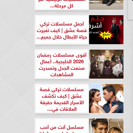
كل مرحلة...
أجمل مسلسلات تركي
قصة عشق | كيف تغيرت
حياة الأبطال خلال جميع...
أقوى مسلسلات رمضان
2026 الخليجية.. أعمال
صنعت الجدل وتصدرت
المشاهدات
مسلسلات تركي قصة
عشق | كيف تكشف
الأسرار القديمة حقيقة
العلاقات في...
مسلسل أنت من أحب
ومسلسل لن يحدث لنا