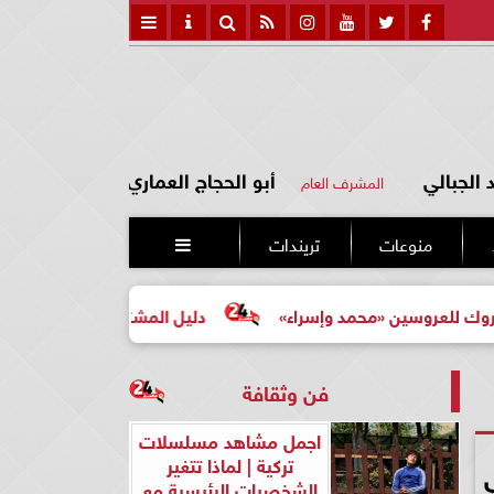
الجبالي
أبو الحجاج العماري
المشرف العام
منوعات
تريندات

محمد وإسراء»
دليل المشتري لأول مرة لاختيار مشروع عقاري
فن وثقافة
اجمل مشاهد مسلسلات
تركية | لماذا تتغير
الشخصيات الرئيسية مع