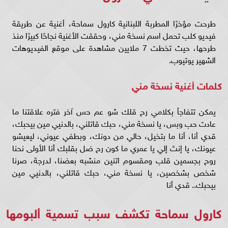
طرحت مؤخرًا المطربة اللبنانية كارول سماحة، أغنية عن طريقة
فيديو كلب تحمل اسم نسخة مني، وحققت الأغنية نجاحًا كبيرًا منذ
طرحها، حيث تخطت 7 ملايين مشاهدة على موقع الفيديوهات
الشهير يوتيوب.
كلمات أغنية نسخة مني
يمكن تتفاجأ بكلامي رح قلك شو عم حس آخر فتره علاقتنا ما
عادت حب وبس، يا نسخة مني، حبك قاتلني، بالدنيي مين بيحبك،
قدي أنا، أنا ما بتخيل، حالي من دونك، وبطفي عيوني، ليعيشو
عيونك، يا إنتَ إلي يا عمري ما كون رح ضل بقلبك أنا الأولى نحنا
روح بجسمين قلب ومقسوم اتنين منشبه بعضنا، لدرجة، صرنا
شخص بشخصين، يا نسخة مني، حبك قاتلني، بالدنيي مين
بيحبك.. قدي أنا
كارول سماحة تكشف سبب تسمية ألبومها