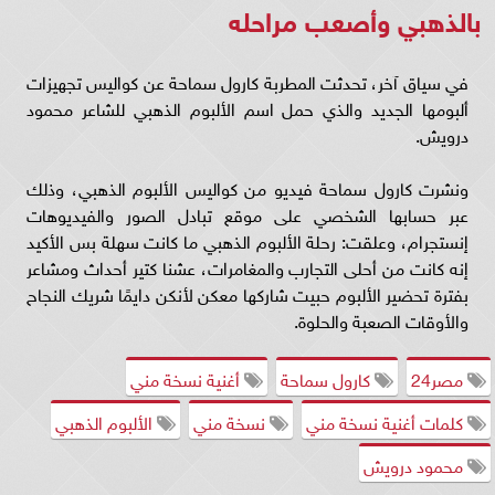
بالذهبي وأصعب مراحله
في سياق آخر، تحدثت المطربة كارول سماحة عن كواليس تجهيزات
ألبومها الجديد والذي حمل اسم الألبوم الذهبي للشاعر محمود
درويش.
ونشرت كارول سماحة فيديو من كواليس الألبوم الذهبي، وذلك
عبر حسابها الشخصي على موقع تبادل الصور والفيديوهات
إنستجرام، وعلقت: رحلة الألبوم الذهبي ما كانت سهلة بس الأكيد
إنه كانت من أحلى التجارب والمغامرات، عشنا كتير أحداث ومشاعر
بفترة تحضير الألبوم حبيت شاركها معكن لأنكن دايمًا شريك النجاح
والأوقات الصعبة والحلوة.
مصر24
كارول سماحة
أغنية نسخة مني
كلمات أغنية نسخة مني
نسخة مني
الألبوم الذهبي
محمود درويش