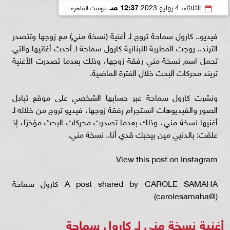
الثلاثاء، 4 يوليو 2023
12:37 صـ
بتوقيت القاهرة
فيديو.. كارول سماحة تروج لـ أغنية (نسخة مني) مع زوجها وتتصدر
الترند.. روجت المطربة اللبنانية كارول سماحة لـ أحدث أغانيها والتي
تحمل اسم نسخة مني رفقة زوجها، وذلك بعدما تصدرت الأغنية
تريند محركات البحث خلال الفترة الماضية.
ونشرت كارول سماحة عبر حسابها الشخصي على موقع تبادل
الصور والفيديوهات انستجرام رفقة زوجها، فيديو تروج من خلاله لـ
أغنيها نسخة مني، وذلك بعدما تصدرت محركات البحث مؤخرًا، إذ
علقت: بالدنيي مين بيحبك قدي أنا.. نسخة مني.
View this post on Instagram
A post shared by CAROLE SAMAHA كارول سماحة
(@carolesamaha)
أغنية نسخة مني لـ كارول سماحة