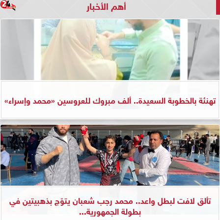
أهم الأخبار
تهنئة بالخطوبة السعيدة.. ألف مبروك للعروسين «محمد وإسراء»
تألق لافت لبطل واعد.. محمد رجب شعبان يتوّج بذهبيتين في
بطولة الجمهورية...