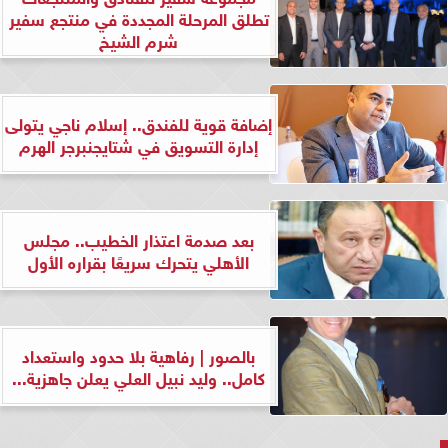
تطلق المرحلة المجددة في منتجع سفير
شرم الشيخ
إضافة قوية للفندق.. إسلام ناجي يتولى
إدارة التسويق في شتايجنبرجر الهرم
بعد صدمة اعتذار الخطيب.. مجلس
الأهلي يتحرك سريعًا بقراره الأول
بالصور | رفاهية بلا حدود واستعداد
كامل.. وليد نبيل العلي يعلن جاهزية...