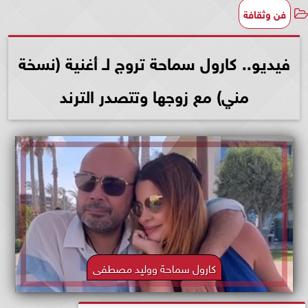
فن وثقافة
فيديو.. كارول سماحة تروج لـ أغنية (نسخة
مني) مع زوجها وتتصدر الترند
كارول سماحة ووليد مصطفى