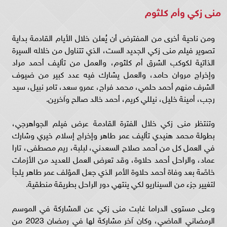
منى زكي وأم كلثوم
ومن ناحية أخرى من المفترض أن يُعلن خلال الأيام القادمة بداية
تصوير فيلم منى زكي الجديد الست، الذي تتناول من خلاله السيرة
الذاتية لكوكب الشرق أم كلثوم، والعمل من تأليف أحمد مراد
وإخراج مروان حامد، والعمل يشارك فيه عدد كبير من ضيوف
الشرف منهم أحمد حلمي، محمد فراج، عمرو سعد، تامر نبيل، سيد
رجب، أمينة خليل، نيللي كريم، أحمد خالد صالح وآخرين.
وتنتظر منى زكي خلال الفترة القادمة عرض فيلم الجواهرجي،
بطولة محمد هنيدي تأليف عمر طاهر وإخراج إسلام خيري وشارك
في العمل كل من أحمد صلاح السعدني، لبلبة، ريم مصطفى، تارا
عماد، والراحل أحمد حلاوة، وقد تعرض العمل للعديد من الأزمات
خاصًة بعد وفاة أحمد حلاوة الأمر الذي جعل المؤلف عمر طاهر يلجأ
لتغيير جزء من السيناريو لكي ينتهي دور الراحل بطريقة منطقية.
وعلى مستوى الدراما غابت منى زكي عن المشاركة في الموسم
الرمضاني الماضي، وكان آخر مشاركة لها في رمضان 2023 من