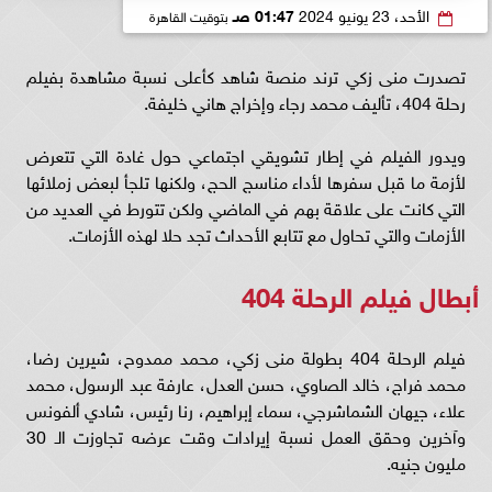
الأحد، 23 يونيو 2024
01:47 صـ
بتوقيت القاهرة
تصدرت منى زكي ترند منصة شاهد كأعلى نسبة مشاهدة بفيلم
رحلة 404، تأليف محمد رجاء وإخراج هاني خليفة.
ويدور الفيلم في إطار تشويقي اجتماعي حول غادة التي تتعرض
لأزمة ما قبل سفرها لأداء مناسج الحج، ولكنها تلجأ لبعض زملائها
التي كانت على علاقة بهم في الماضي ولكن تتورط في العديد من
الأزمات والتي تحاول مع تتابع الأحداث تجد حلا لهذه الأزمات.
أبطال فيلم الرحلة 404
فيلم الرحلة 404 بطولة منى زكي، محمد ممدوح، شيرين رضا،
محمد فراج، خالد الصاوي، حسن العدل، عارفة عبد الرسول، محمد
علاء، جيهان الشماشرجي، سماء إبراهيم، رنا رئيس، شادي ألفونس
وآخرين وحقق العمل نسبة إيرادات وقت عرضه تجاوزت الـ 30
مليون جنيه.