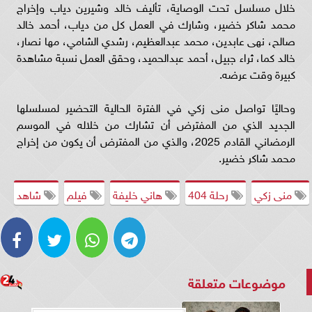
خلال مسلسل تحت الوصاية، تأليف خالد وشيرين دياب وإخراج
محمد شاكر خضير، وشارك في العمل كل من دياب، أحمد خالد
صالح، نهى عابدين، محمد عبدالعظيم، رشدي الشامي، مها نصار،
خالد كما، ثراء جبيل، أحمد عبدالحميد، وحقق العمل نسبة مشاهدة
كبيرة وقت عرضه.
وحاليًا تواصل منى زكي في الفترة الحالية التحضير لمسلسلها
الجديد الذي من المفترض أن تشارك من خلاله في الموسم
الرمضاني القادم 2025، والذي من المفترض أن يكون من إخراج
محمد شاكر خضير.
منى زكي
رحلة 404
هاني خليفة
فيلم
شاهد
موضوعات متعلقة