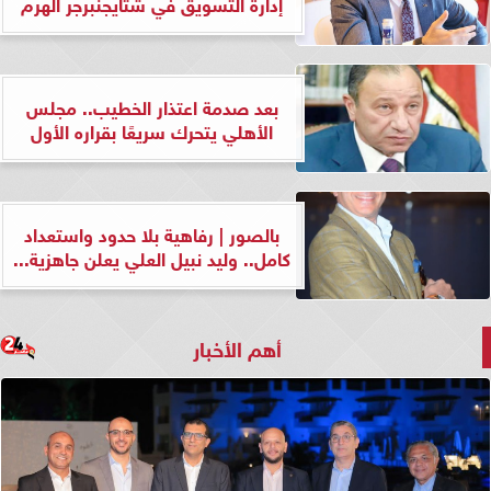
إدارة التسويق في شتايجنبرجر الهرم
بعد صدمة اعتذار الخطيب.. مجلس
الأهلي يتحرك سريعًا بقراره الأول
بالصور | رفاهية بلا حدود واستعداد
كامل.. وليد نبيل العلي يعلن جاهزية...
أهم الأخبار