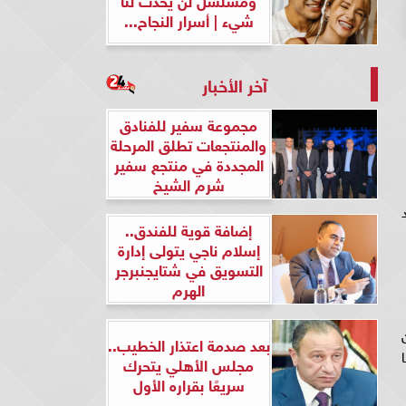
شيء | أسرار النجاح...
آخر الأخبار
مجموعة سفير للفنادق
والمنتجعات تطلق المرحلة
المجددة في منتجع سفير
شرم الشيخ
د
إضافة قوية للفندق..
إسلام ناجي يتولى إدارة
التسويق في شتايجنبرجر
الهرم
ثير من
بعد صدمة اعتذار الخطيب..
ا
مجلس الأهلي يتحرك
سريعًا بقراره الأول