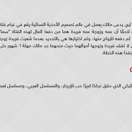
هد يدور حول شاب ثري يدعى مالك يعمل في عالم تصميم الأحذية النسائية يقع في غرام فتا
ل لعبة حب الحلقه ٥٥ ويكتشف لاحقًا أن عمه وزوجة عمه فريدة هما من دفعا المال لهذه الفتاة “سما
ثم دفعه للزواج منها، وتم اختيارها هي بالتحديد بعدما شعرت فريدة زوجة
عم مالك أنه يشعر تجاهها بالإعجاب، وكل هذا حتى لا تفقد فريدة وزوجها أموالهما حيث منحهما جد مالك مهلة ٦ 
ينفذا هذه الخطة.
خوذ عن المسلسل التركي الذي حقق نجاحًا كبيرًا حب للإيجار، والمسلسل العربي، ومسلسل لعب