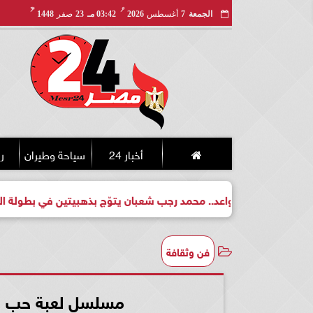
مـ
هـ
الجمعة
7
أغسطس
2026
03:42 مـ
23
صفر
1448
أخبار 24
سياحة وطيران
ري
لبطل واعد.. محمد رجب شعبان يتوّج بذهبيتين في بطولة الجمهورية ل
فن وثقافة
مسلسل لعبة حب الحلقة 55 شاهد مباش