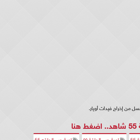
 من إخراج فيدات أويار.
.
اضغط هنا
55
لعبة حب الحلقة ٥٥
لعبة حب الحلقه 55