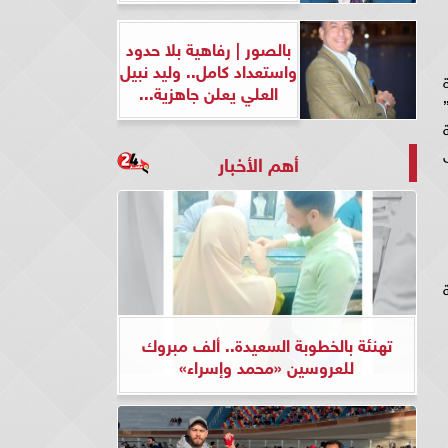
بالصور | رفاهية بلا حدود
واستعداد كامل.. وليد نبيل
ة
العلي يعلن جاهزية...
”
شهور حتى
أهم الأخبار
ة
تهنئة بالخطوبة السعيدة.. ألف مبروك
للعروسين «محمد وإسراء»