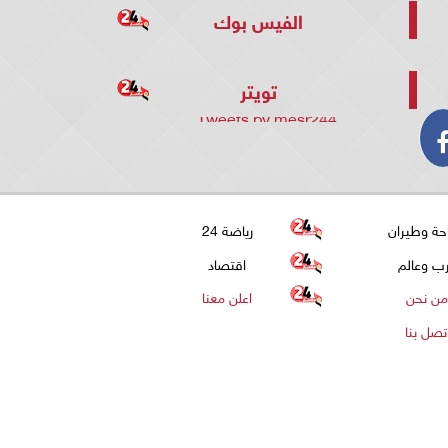
الفيس بوك
تويتر
Tweets by mesr244
حة وطيران
رياضة 24
ب وعالم
اقتصاد
من نحن
اعلن معنا
تصل بنا