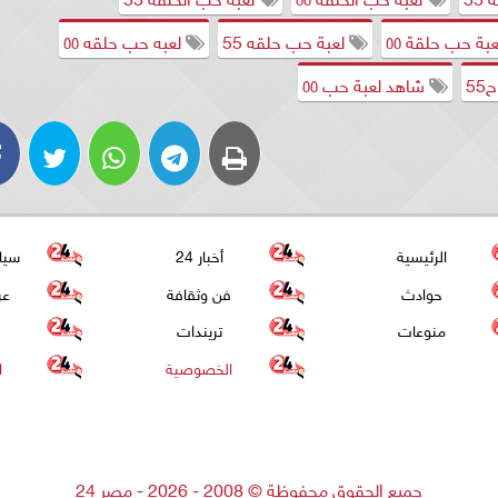
بة حب حلقة ٥٥
لعبة حب حلقه 55
لعبه حب حلقه ٥٥
5
شاهد لعبة حب ٥٥
الرئيسية
أخبار 24
سيا
حوادث
فن وثقافة
عر
منوعات
تريندات
الخصوصية
ا
جميع الحقوق محفوظة
©
2008 - 2026 - مصر 24