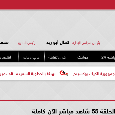
كمال أبو زيد
محمد 
رئيس مجلس الإدارة
رئيس التحرير
اضة 24
حوادث
فن وثقافة
عرب وعالم
اقتصاد
لكيك بوكسينج
تهنئة بالخطوبة السعيدة.. ألف مبروك للعروس
ر الآن كاملة