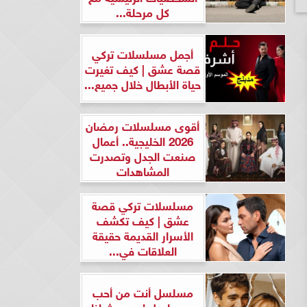
كل مرحلة...
أجمل مسلسلات تركي
قصة عشق | كيف تغيرت
حياة الأبطال خلال جميع...
أقوى مسلسلات رمضان
2026 الخليجية.. أعمال
صنعت الجدل وتصدرت
المشاهدات
مسلسلات تركي قصة
عشق | كيف تكشف
الأسرار القديمة حقيقة
العلاقات في...
مسلسل أنت من أحب
ومسلسل لن يحدث لنا