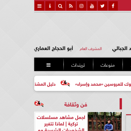
الجبالي
أبو الحجاج العماري
المشرف العام
منوعات
تريندات

ين «محمد وإسراء»
دليل المشتري لأول مرة لاختيار مشروع ع
فن وثقافة
اجمل مشاهد مسلسلات
تركية | لماذا تتغير
الشخصيات الرئيسية مع