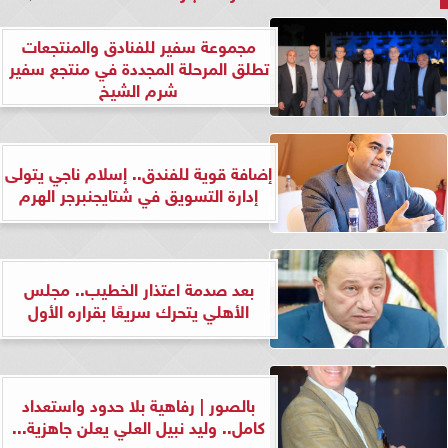
مجموعة سفير للفنادق والمنتجعات
تطلق المرحلة المجددة في منتجع سفير
شرم الشيخ
إضافة قوية للفندق.. إسلام ناجي يتولى
إدارة التسويق في شتايجنبرجر الهرم
بعد صدمة اعتذار الخطيب.. مجلس
الأهلي يتحرك سريعًا بقراره الأول
بالصور | رفاهية بلا حدود واستعداد
كامل.. وليد نبيل العلي يعلن جاهزية...