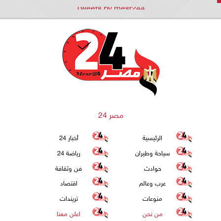
Tweets by mesr244
مصر 24
الرئيسية
أخبار 24
سياحة وطيران
رياضة 24
حوادث
فن وثقافة
عرب وعالم
اقتصاد
منوعات
تريندات
من نحن
اعلن معنا