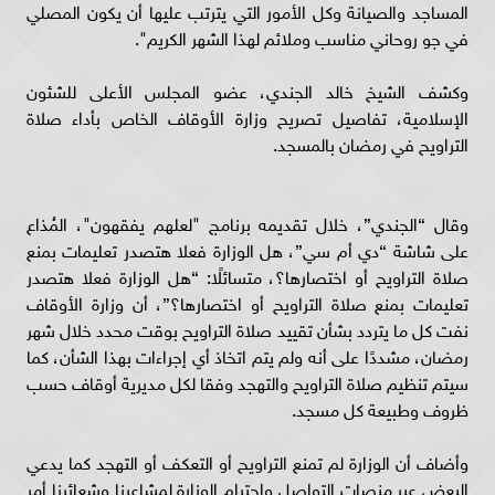
المساجد والصيانة وكل الأمور التي يترتب عليها أن يكون المصلي
في جو روحاني مناسب وملائم لهذا الشهر الكريم".
وكشف الشيخ خالد الجندي، عضو المجلس الأعلى للشئون
الإسلامية، تفاصيل تصريح وزارة الأوقاف الخاص بأداء صلاة
التراويح في رمضان بالمسجد.
وقال “الجندي”، خلال تقديمه برنامج "لعلهم يفقهون"، المُذاع
على شاشة “دي أم سي”، هل الوزارة فعلا هتصدر تعليمات بمنع
صلاة التراويح أو اختصارها؟، متسائلًا: “هل الوزارة فعلا هتصدر
تعليمات بمنع صلاة التراويح أو اختصارها؟”، أن وزارة الأوقاف
نفت كل ما يتردد بشأن تقييد صلاة التراويح بوقت محدد خلال شهر
رمضان، مشددًا على أنه ولم يتم اتخاذ أي إجراءات بهذا الشأن، كما
سيتم تنظيم صلاة التراويح والتهجد وفقا لكل مديرية أوقاف حسب
ظروف وطبيعة كل مسجد.
وأضاف أن الوزارة لم تمنع التراويح أو التعكف أو التهجد كما يدعي
البعض عبر منصات التواصل واحترام الوزارة لمشاعرنا وشعائرنا أمر