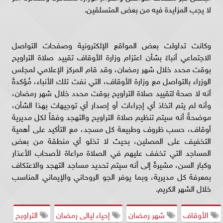
لا يجب المزايدة فيه من بعض المتسلقين.
وكانت تداولت بعض المواقع الإلكترونية وصفحات التواصل
الاجتماعي أنباءً بشأن اعتزام وزارة الأوقاف تقييد صلاة التراويح
بوقت محدد خلال شهر رمضان، وقد قام المركز الإعلامي لمجلس
الوزراء بالتواصل مع وزارة الأوقاف، التي نفت تلك الأنباء، مُؤكدةً
أنه لا صحة لتقييد صلاة التراويح بوقت محدد خلال شهر رمضان،
وأنه لم يتم اتخاذ أي إجراءات أو إصدار أي توجيهات بهذا الشأن،
موضحةً أنه سيتم تنظيم صلاة التراويح والتهجد وفقاً لكل مديرية
أوقاف، حسب ظروف وطبيعة كل مسجد، مع التأكيد على أهمية
التخفيف على المصلين، بحيث لا تخلو أي منطقة من بعض
المساجد التي تخفف عليهم في الصلاة مراعاة لأصحاب الأعذار
وكبار السن، مشيرةً إلى أنه سيتم تحديد مساجد التهجد والاعتكاف
بمعرفة كل مديرية، وبما يوفر الجو الروحاني والإيماني المناسب
خلال الشهر الكريم.
الأوقاف
شهر رمضان
إحياء ليالى رمضان
التراوبح