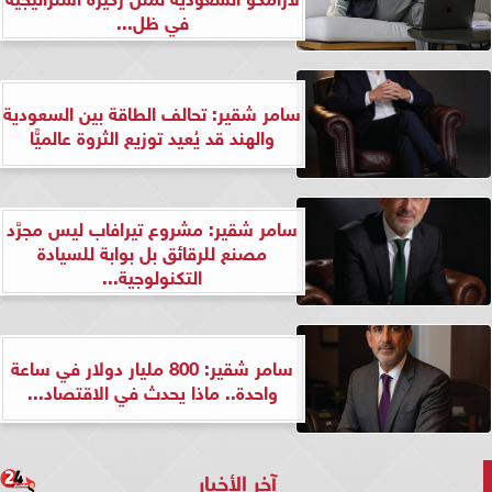
في ظل...
سامر شقير: تحالف الطاقة بين السعودية
والهند قد يُعيد توزيع الثروة عالميًّا
سامر شقير: مشروع تيرافاب ليس مجرَّد
مصنع للرقائق بل بوابة للسيادة
التكنولوجية...
سامر شقير: 800 مليار دولار في ساعة
واحدة.. ماذا يحدث في الاقتصاد...
آخر الأخبار