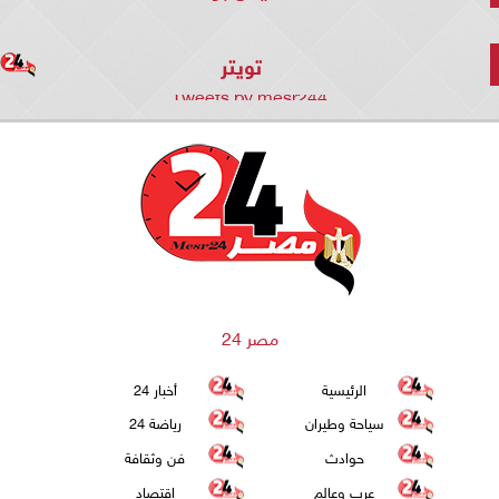
تويتر
Tweets by mesr244
مصر 24
الرئيسية
أخبار 24
سياحة وطيران
رياضة 24
حوادث
فن وثقافة
عرب وعالم
اقتصاد