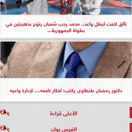
تألق لافت لبطل واعد.. محمد رجب شعبان يتوّج بذهبيتين في
بطولة الجمهورية...
دكتور رمضان طنطاوي يكتب: أفكار نافعه.... لإدارة واعيه
الأعلى قراءة
الفيس بوك