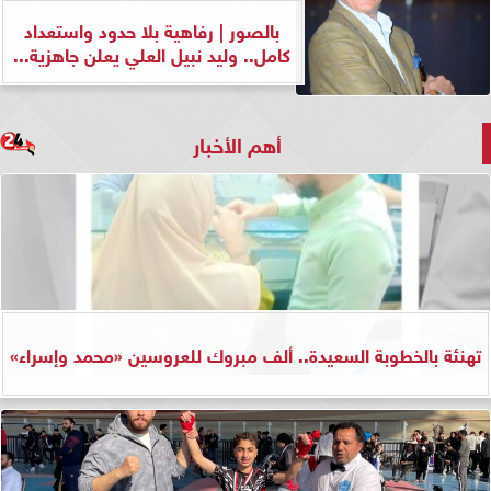
بالصور | رفاهية بلا حدود واستعداد
كامل.. وليد نبيل العلي يعلن جاهزية...
أهم الأخبار
تهنئة بالخطوبة السعيدة.. ألف مبروك للعروسين «محمد وإسراء»