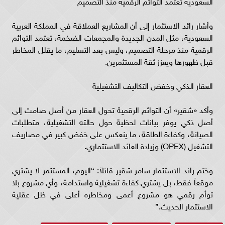
السعودية تعتمد التوائم الرقمية منذ التصميم
وأشار رائد الاستثمار إلى أن المشاريع العملاقة في المملكة العربية
السعودية، مثل المدن الجديدة والمجمعات الضخمة، تعتمد التوائم
الرقمية منذ مرحلة التصميم، وليس بعد التسليم، ما يقلل المخاطر
قبل ظهورها ويعزز ثقة المستثمرين.
العقار الذكي وخفض التكاليف التشغيلية
وأكد «شقير» أن التوائم الرقمية تحول العقار من أصل صامت إلى
أصل ذكي يوفر بيانات لحظية حول حالته التشغيلية، متطلبات
الصيانة، وكفاءة الطاقة، ما ينعكس على خفض كبير في مصاريف
التشغيل (OPEX) وزيادة العائد الاستثماري.
وختم رائد الاستثمار سامر شقير قائلاً: “اليوم، المستثمر لا يشتري
موقعاً فقط، بل يشتري كفاءة تشغيلية واستدامة، وأي مشروع بلا
توأم رقمي هو مشروع أعمى ومخاطره أعلى في ظل عقلية
الاستثمار الحديث.”