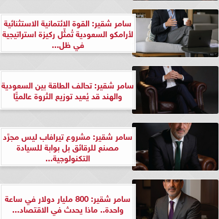
سامر شقير: القوة الائتمانية الاستثنائية
لأرامكو السعودية تُمثِّل ركيزة استراتيجية
في ظل...
سامر شقير: تحالف الطاقة بين السعودية
والهند قد يُعيد توزيع الثروة عالميًّا
سامر شقير: مشروع تيرافاب ليس مجرَّد
مصنع للرقائق بل بوابة للسيادة
التكنولوجية...
سامر شقير: 800 مليار دولار في ساعة
واحدة.. ماذا يحدث في الاقتصاد...