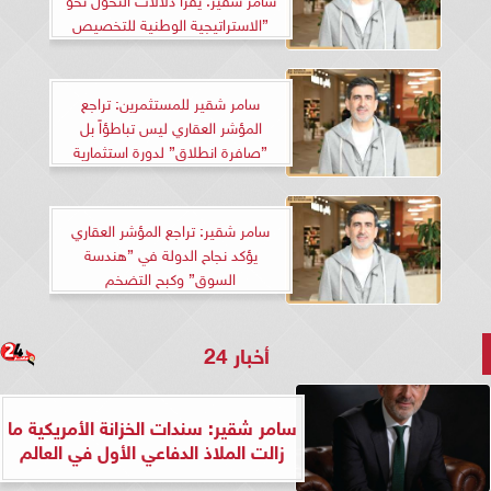
”الاستراتيجية الوطنية للتخصيص
سامر شقير للمستثمرين: تراجع
المؤشر العقاري ليس تباطؤاً بل
”صافرة انطلاق” لدورة استثمارية
جديدة في 2026
سامر شقير: تراجع المؤشر العقاري
يؤكد نجاح الدولة في ”هندسة
السوق” وكبح التضخم
أخبار 24
سامر شقير: سندات الخزانة الأمريكية ما
زالت الملاذ الدفاعي الأول في العالم