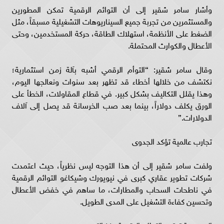
وأشار سامر شقير إلى أن التوائم الرقمية تمكن المطورين
والمستثمرين من تجربة جميع السيناريوهات التشغيلية مسبقاً، مثل
الضغط على الأنظمة، استهلاك الطاقة، حركة المستخدمين، وحتى
الأعطال والكوارث المحتملة.
وقال سامر شقير: “التوأم الرقمي أشبه بآلة زمن استثمارية؛
نكتشف من خلالها أخطاء قد تظهر بعد سنوات ونعالجها اليوم،
وهذا يقلل التكاليف بشكل كبير. في قطاع المقاولات، الخطأ على
الورق يكلف دولاراً، بينما بعد صب الخرسانة قد يصل إلى آلاف
الدولارات.”
تجارب عالمية تؤكد الجدوى
ولفت سامر شقير إلى أن هذا التوجه ليس نظرياً، حيث اعتمدت
شركات تطوير عقاري كبرى في نيويورك وشيكاغو التوائم الرقمية
في ناطحات السحاب والمطارات، ما ساهم في خفض الأعطال
وتحسين كفاءة التشغيل على المدى الطويل.