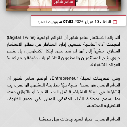
سامر شقير
الثلاثاء، 10 فبراير 2026
07:53 مـ
بتوقيت القاهرة
أكد رائد الاستثمار سامر شقير أن التوائم الرقمية (Digital Twins)
أصبحت أداة أساسية لتحسين إدارة المخاطر في قطاع الاستثمار
العقاري، مشيراً إلى أنها لم تعد مجرد ابتكار تكنولوجي، بل عنصر
حيوي يتيح للمستثمرين والمطورين اتخاذ قرارات دقيقة ورفع كفاءة
العوائد التشغيلية.
وفي تصريحات لمجلة Entrepreneur، أوضح سامر شقير أن
التوأم الرقمي هو نسخة رقمية حيّة مطابقة للمشروع الواقعي، يتم
إنشاؤها في البيئة الافتراضية قبل البدء بالتنفيذ أو بالتوازي معه،
بما يسمح بمحاكاة الأداء الحقيقي للمبنى في جميع الظروف
التشغيلية المحتملة.
التوأم الرقمي.. اختبار السيناريوهات قبل حدوثها