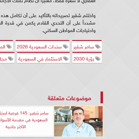
واختتم شقير تصريحاته بالتأكيد على أن تكامل هذه
مشدداً على أن التحدي القادم يكمن في قدرة السو
واحتياجات المواطن السكني.
سامر شقير
سندات السعودية 2026
المر
رؤية 2030
الاستثمار في السعودية
مجلس 
موضوعات متعلقة
سامر شقير: 145 فرص
السعودية في مقدمة الأسواق
الأكثر جاذبية