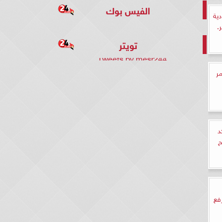
الفيس بوك
ية
.
تويتر
Tweets by mesr244
ر
د
ح
رفع