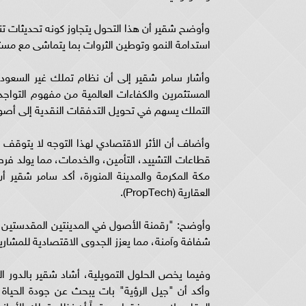
وأوضح شقير أن هذا التحول يتجاوز كونه تحديثات تن
استدامة النمو وتوطين الثروات بما يتماشى مع مستهدفا
وأشار سامر شقير إلى أن نظام تملك غير السعوديين
المستثمرين والكفاءات العالمية من مفهوم التواج
التملك يسهم في تحويل التدفقات النقدية إلى أصول 
وأضاف أن الأثر الاقتصادي لهذا التوجه لا يتوقف 
مكة المكرمة والمدينة المنورة، أكد سامر شقير أ
العقارية (PropTech).
وأوضح: "رقمنة الأصول في المدينتين المقدستين س
شفافة وآمنة، مما يعزز الجدوى الاقتصادية للمشاريع
وفيما يخص الحلول التمويلية، أشاد شقير بالدور 
وأكد أن "جيل الرؤية" بات يبحث عن جودة الحياة 
العقاري لا سعره فقط، معتبراً أن نظام تملك الأجا