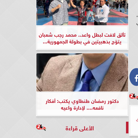
تألق لافت لبطل واعد.. محمد رجب شعبان
يتوّج بذهبيتين في بطولة الجمهورية...
دكتور رمضان طنطاوي يكتب: أفكار
نافعه.... لإدارة واعيه
ق
الأعلى قراءة