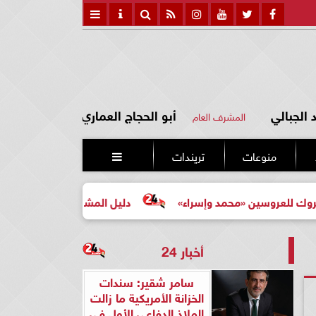
الجبالي
أبو الحجاج العماري
المشرف العام
منوعات
تريندات

 «محمد وإسراء»
دليل المشتري لأول مرة لاختيار مشروع عقا
أخبار 24
سامر شقير: سندات
الخزانة الأمريكية ما زالت
الملاذ الدفاعي الأول في