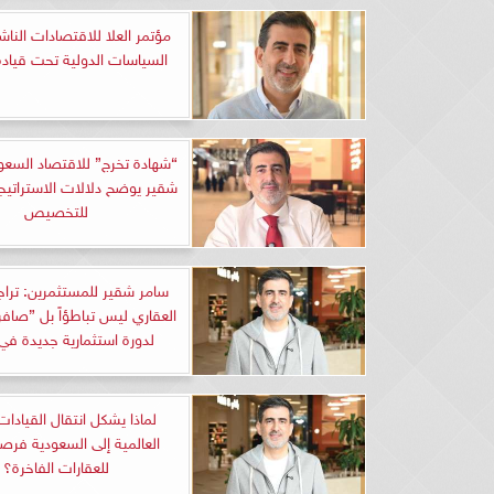
مؤتمر العلا للاقتصادات الناش
السياسات الدولية تحت قيادة
“شهادة تخرج” للاقتصاد السعو
شقير يوضح دلالات الاستراتيجي
للتخصيص
سامر شقير للمستثمرين: تراج
العقاري ليس تباطؤاً بل ”صافر
لدورة استثمارية جديدة في 026
لماذا يشكل انتقال القيادات 
العالمية إلى السعودية فرص
للعقارات الفاخرة؟