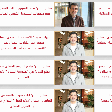
ئة: مختبر
سامر شقير: نضج السوق المالية السعود
 المملكة
يعزز تدفقات الاستثمار الأجنبي المباشر
دي.. سامر
شهادة تخرج” للاقتصاد السعودي.. سام
ة الوطنية
شقير: يقرأ دلالات التحول نحو
”الاستراتيجية الوطنية للتخصيص
ع المؤشر
سامر شقير: تراجع المؤشر العقاري يؤك
ة انطلاق”
نجاح الدولة في ”هندسة السوق” وكب
2
التضخم
المالية
سامر شقير: 700 شركة عالمية في
ة ذهبية
الرياض.. انتقال ”مركز الثقل” التجاري ي
حرارة السوق العقاري