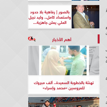
بالصور | رفاهية بلا حدود
واستعداد كامل.. وليد نبيل
العلي يعلن جاهزية...
أهم الأخبار
ات" (Tokenization) في
تهنئة بالخطوبة السعيدة.. ألف مبروك
للعروسين «محمد وإسراء»