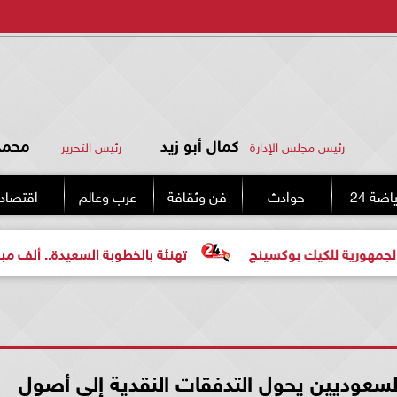
كمال أبو زيد
محمد 
رئيس مجلس الإدارة
رئيس التحرير
اضة 24
حوادث
فن وثقافة
عرب وعالم
اقتصاد
يك بوكسينج
تهنئة بالخطوبة السعيدة.. ألف مبروك للعروسين
لسعوديين يحول التدفقات النقدية إلى أصول