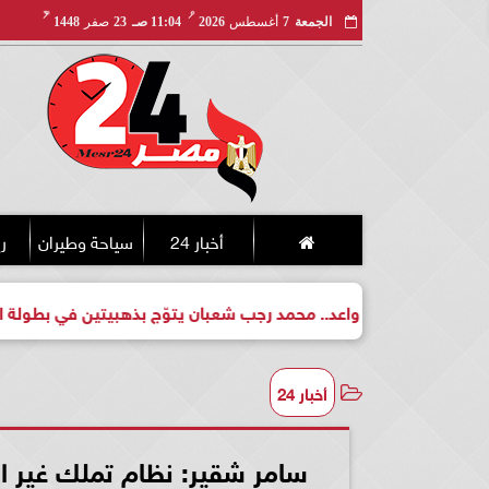
مـ
هـ
الجمعة
7
أغسطس
2026
11:04 صـ
23
صفر
1448
أخبار 24
سياحة وطيران
ري
بطل واعد.. محمد رجب شعبان يتوّج بذهبيتين في بطولة الجمهورية للك
أخبار 24
سامر شقير: نظام تملك غير ا