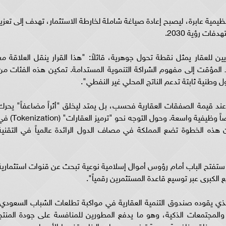
ظيمية عابرة، ليصبح إعادة صياغة شاملة لخارطة الاستثمار، تهدف إلى تعزيز
ت رؤية 2030.
 للعقار يمثل نقطة تحول جوهرية، قائلاً: "هذا القرار ينقل العلاقة مع
د المؤقت إلى مفهوم الشراكة التنموية المستدامة. تمكين هذه الفئات من
وطنية ثابتة تدعم الناتج المحلي غير النفطي".
عند قيمة الصفقات العقارية فحسب، بل يمتد ليخلق "أثراً مضاعفاً" يحرك
قطاعات التشييد، التأمين، والخدمات، مما يولد فرصاً وظيفية واسعة. وحول التوجه نحو "ترميز العقار
ن هذه الخطوة تضع المملكة في مصاف الدول الرائدة عالمياً في التقنية
تفتح الباب أمام رؤوس أموال إسلامية نوعية تبحث عن قنوات استثمارية
 الكبرى عبر توسيع قاعدة المستثمرين رقمياً".
الذي يقوده صندوق التنمية العقارية في مواكبة تطلعات الشباب السعودي.
والمجتمعات الذكية، وهو ما يدفع المطورين للمنافسة على جودة المنتج
نب سيخلق منافسة صحية ترفع من معايير البناء وتضبط الأسعار.