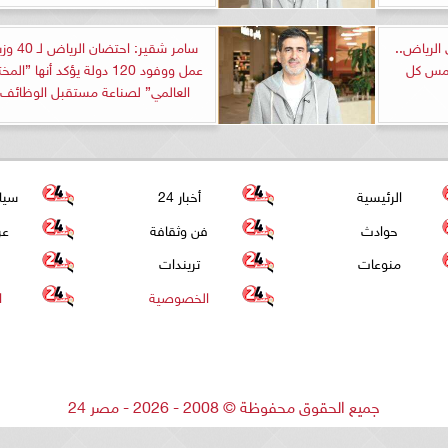
مل في الرياض..
سامر شقير: احتضان الرياض 
ستمس كل
عمل ووفود 120 دولة يؤكد أنها ”المخ
العالمي” لصناعة مستقبل الوظائف
الرئيسية
أخبار 24
سيا
حوادث
فن وثقافة
عر
منوعات
تريندات
الخصوصية
ا
جميع الحقوق محفوظة
©
2008 - 2026 - مصر 24