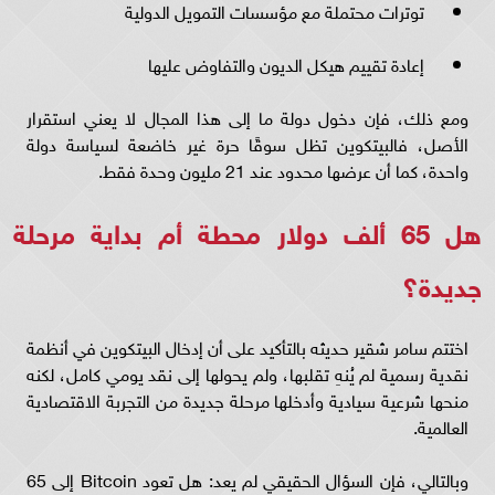
توترات محتملة مع مؤسسات التمويل الدولية
إعادة تقييم هيكل الديون والتفاوض عليها
ومع ذلك، فإن دخول دولة ما إلى هذا المجال لا يعني استقرار
الأصل، فالبيتكوين تظل سوقًا حرة غير خاضعة لسياسة دولة
واحدة، كما أن عرضها محدود عند 21 مليون وحدة فقط.
هل 65 ألف دولار محطة أم بداية مرحلة
جديدة؟
اختتم سامر شقير حديثه بالتأكيد على أن إدخال البيتكوين في أنظمة
نقدية رسمية لم يُنهِ تقلبها، ولم يحولها إلى نقد يومي كامل، لكنه
منحها شرعية سيادية وأدخلها مرحلة جديدة من التجربة الاقتصادية
العالمية.
وبالتالي، فإن السؤال الحقيقي لم يعد: هل تعود Bitcoin إلى 65