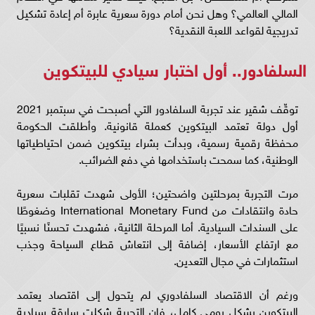
المالي العالمي؟ وهل نحن أمام دورة سعرية عابرة أم إعادة تشكيل
تدريجية لقواعد اللعبة النقدية؟
السلفادور.. أول اختبار سيادي للبيتكوين
توقّف شقير عند تجربة السلفادور التي أصبحت في سبتمبر 2021
أول دولة تعتمد البيتكوين كعملة قانونية. وأطلقت الحكومة
محفظة رقمية رسمية، وبدأت بشراء بيتكوين ضمن احتياطياتها
الوطنية، كما سمحت باستخدامها في دفع الضرائب.
مرت التجربة بمرحلتين واضحتين؛ الأولى شهدت تقلبات سعرية
حادة وانتقادات من International Monetary Fund وضغوطًا
على السندات السيادية. أما المرحلة الثانية، فشهدت تحسنًا نسبيًا
مع ارتفاع الأسعار، إضافة إلى انتعاش قطاع السياحة وجذب
استثمارات في مجال التعدين.
ورغم أن الاقتصاد السلفادوري لم يتحول إلى اقتصاد يعتمد
البيتكوين بشكل يومي كامل، فإن التجربة شكلت سابقة سيادية