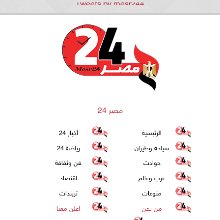
Tweets by mesr244
مصر 24
الرئيسية
أخبار 24
سياحة وطيران
رياضة 24
حوادث
فن وثقافة
عرب وعالم
اقتصاد
منوعات
تريندات
من نحن
اعلن معنا