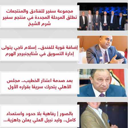
مجموعة سفير للفنادق والمنتجعات
تطلق المرحلة المجددة في منتجع سفير
شرم الشيخ
إضافة قوية للفندق.. إسلام ناجي يتولى
إدارة التسويق في شتايجنبرجر الهرم
بعد صدمة اعتذار الخطيب.. مجلس
الأهلي يتحرك سريعًا بقراره الأول
بالصور | رفاهية بلا حدود واستعداد
كامل.. وليد نبيل العلي يعلن جاهزية...