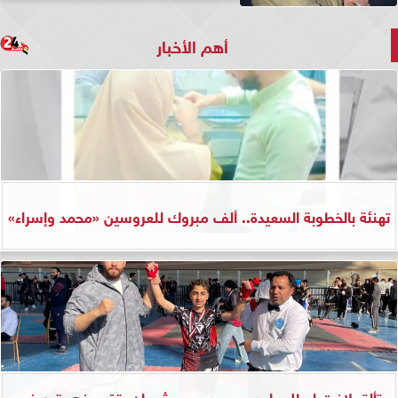
أهم الأخبار
تهنئة بالخطوبة السعيدة.. ألف مبروك للعروسين «محمد وإسراء»
تألق لافت لبطل واعد.. محمد رجب شعبان يتوّج بذهبيتين في