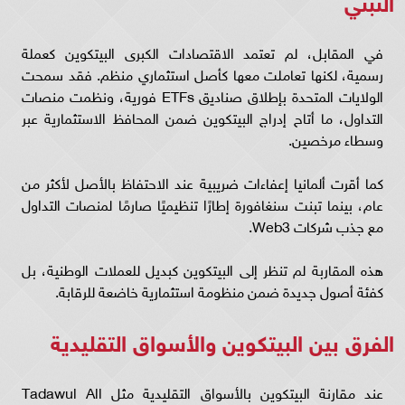
التبني
في المقابل، لم تعتمد الاقتصادات الكبرى البيتكوين كعملة
رسمية، لكنها تعاملت معها كأصل استثماري منظم. فقد سمحت
الولايات المتحدة بإطلاق صناديق ETFs فورية، ونظمت منصات
التداول، ما أتاح إدراج البيتكوين ضمن المحافظ الاستثمارية عبر
وسطاء مرخصين.
كما أقرت ألمانيا إعفاءات ضريبية عند الاحتفاظ بالأصل لأكثر من
عام، بينما تبنت سنغافورة إطارًا تنظيميًا صارمًا لمنصات التداول
مع جذب شركات Web3.
هذه المقاربة لم تنظر إلى البيتكوين كبديل للعملات الوطنية، بل
كفئة أصول جديدة ضمن منظومة استثمارية خاضعة للرقابة.
الفرق بين البيتكوين والأسواق التقليدية
عند مقارنة البيتكوين بالأسواق التقليدية مثل Tadawul All