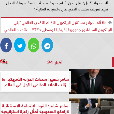
ألف دولار؟ بل: هل نحن أمام تجربة نقدية عالمية طويلة الأجل
تعيد تعريف مفهوم الاحتياطي والسيادة المالية؟
65 ألف دولار مستقبل البيتكوين النظام النقدي العالمي تبني
البيتكوين السلفادور جمهورية إفريقيا الوسطى ETFs الاقتصاد العالمي
أخبار 24
سامر شقير: سندات الخزانة الأمريكية ما
زالت الملاذ الدفاعي الأول في العالم
سامر شقير: القوة الائتمانية الاستثنائية
لأرامكو السعودية تُمثِّل ركيزة استراتيجية