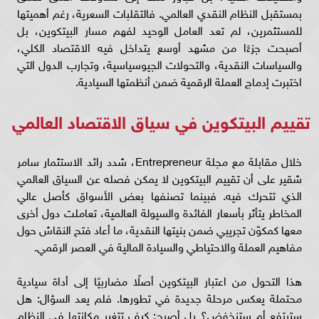
بمستقبل النظام النقدي العالمي. فالتقلبات السعرية، رغم أهميتها
للمستثمرين، لم تعد العامل الوحيد لفهم مسار البيتكوين، بل
أصبحت جزءًا من مشهد أوسع يتداخل فيه الاقتصاد الكلي،
والسياسات النقدية، والتحولات الجيوسياسية، وتجارب الدول التي
اختبرت إدماج العملة الرقمية ضمن أنظمتها السيادية.
تقييم البيتكوين في سياق الاقتصاد العالمي
خلال مقابلة مع مجلة Entrepreneur، شدد رائد الاستثمار سامر
شقير على أن تقييم البيتكوين لا يمكن فصله عن السياق العالمي
الذي تتحرك فيه. فبينما تصنفها بعض الأسواق كأصل عالي
المخاطر يتأثر بأسعار الفائدة والسيولة العالمية، تعاملت دول أخرى
معها كمكوّن تجريبي ضمن بنيتها النقدية، ما أعاد فتح النقاش حول
مفاهيم العملة والاحتياطي والسيادة المالية في العصر الرقمي.
هذا التحول من اعتبار البيتكوين أصلًا مضاربيًا إلى أداة سيادية
محتملة يعكس مرحلة جديدة في تطورها. فلم يعد السؤال: هل
سترتفع أم ستنخفض؟ بل أصبح: كيف تتغير مكانتها في النظام