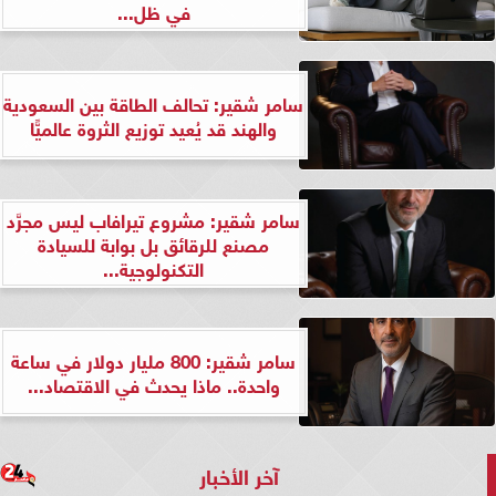
في ظل...
سامر شقير: تحالف الطاقة بين السعودية
والهند قد يُعيد توزيع الثروة عالميًّا
سامر شقير: مشروع تيرافاب ليس مجرَّد
مصنع للرقائق بل بوابة للسيادة
التكنولوجية...
سامر شقير: 800 مليار دولار في ساعة
واحدة.. ماذا يحدث في الاقتصاد...
آخر الأخبار