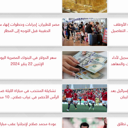
 الأوقاف
مصر للطيران: إجراءات وخطوات إنهاء س
. التفاصيل
الحقيبة قبل التوجه إلى المطار
جيل لأداء
سعر الدولار في البنوك المصرية اليو
ت والمعاهد
الإثنين 22 يناير 2024
سرائيل بعد
تشكيلة المنتخب في مباراة الليلة ضد
بنان
الرأس الأخضر في غياب صلاح.. 10 مساءً
 تطلق
عودة محمد صلاح لإنجلترا عقب مبارا