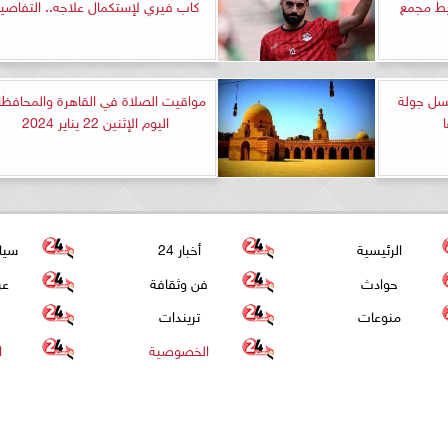
يط مجمع
كاب فيري لإستكمال علاجه.. التفاصي
سل جولة
مواقيت الصلاة في القاهرة والمحافظ
اليوم الإثنين 22 يناير 2024
الرئيسية
أخبار 24
سيا
حوادث
فن وثقافة
عر
منوعات
تريندات
الخصوصية
ا