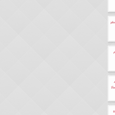
فر
م
ة