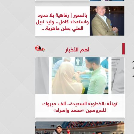
بالصور | رفاهية بلا حدود
واستعداد كامل.. وليد نبيل
العلي يعلن جاهزية...
أهم الأخبار
للبيع، مقابل 4080
للشراء
تهنئة بالخطوبة السعيدة.. ألف مبروك
للعروسين «محمد وإسراء»