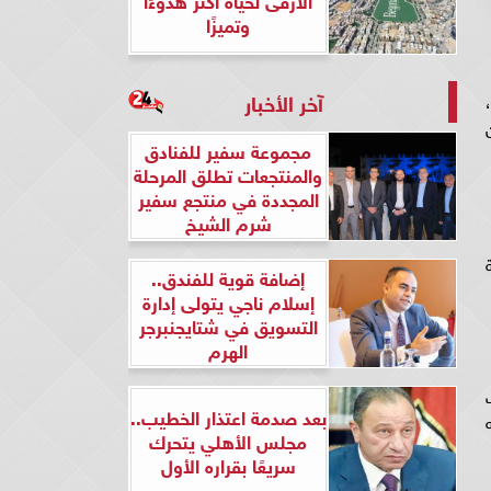
وتميزًا
آخر الأخبار
ة،
مجموعة سفير للفنادق
والمنتجعات تطلق المرحلة
المجددة في منتجع سفير
شرم الشيخ
إضافة قوية للفندق..
إسلام ناجي يتولى إدارة
التسويق في شتايجنبرجر
الهرم
زن 8 جرامات
بعد صدمة اعتذار الخطيب..
جنيه
مجلس الأهلي يتحرك
سريعًا بقراره الأول