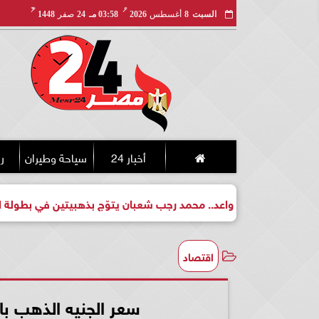
مـ
هـ
السبت
8
أغسطس
2026
03:58 مـ
24
صفر
1448
أخبار 24
سياحة وطيران
ري
طل واعد.. محمد رجب شعبان يتوّج بذهبيتين في بطولة الجمهورية للك
اقتصاد
سعر الجنيه الذهب بالأسواق 