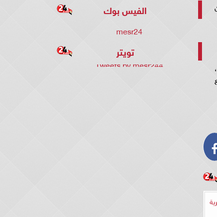
الفيس بوك
mesr24
تويتر
Tweets by mesr244
ية