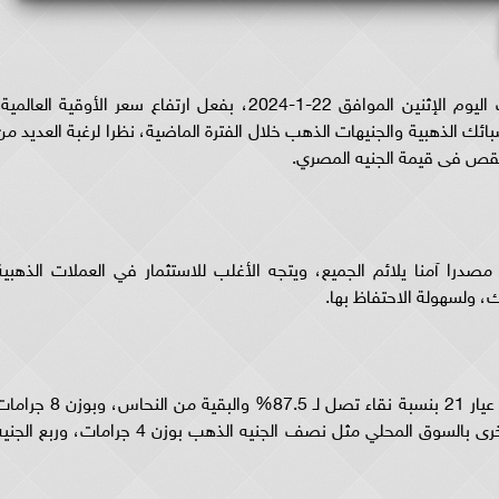
ارتفاع سعر الجنيه الذهب بالأسواق خلال تعاملات اليوم الإثنين الموافق 22-1-2024، بفعل ارتفاع سعر الأوقية العالمي
ائك الذهبية والجنيهات الذهب خلال الفترة الماضية، نظرا لرغبة العديد من
نقص فى قيمة الجنيه المصري.
درا آمنا يلائم الجميع، ويتجه الأغلب للاستثمار في العملات الذهبية
 ولسهولة الاحتفاظ بها.
ويعد الجنيه الذهب من أشهر العملات، ويصنع من عيار 21 بنسبة نقاء تصل لـ 87.5% والبقية من النحاس، وبو
وهو الوزن الأشهر والأكثر انتشارا، مع توفر أوزان أخرى بالسوق المحلي مثل نصف الجنيه الذهب بوزن 4 جرامات، وربع ال