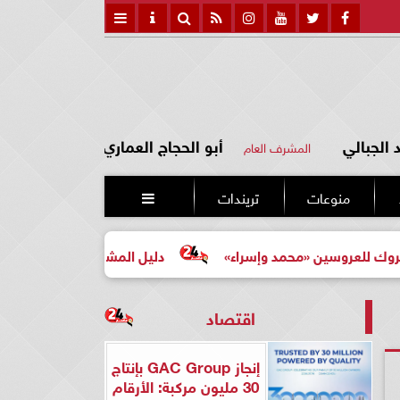
الجبالي
أبو الحجاج العماري
المشرف العام
منوعات
تريندات

 «محمد وإسراء»
دليل المشتري لأول مرة لاختيار مشروع عقا
اقتصاد
إنجاز GAC Group بإنتاج
30 مليون مركبة: الأرقام