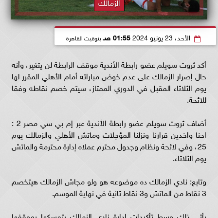
الزمالك
الأحد، 23 يونيو 2024
01:55 صـ
بتوقيت القاهرة
أكد ثروت سويلم عضو رابطة الأندية موقف الرابطة لن يتغير، وأنه
حال إصرار الزمالك على عدم خوض مباراته أمام الأهلي المقرر لها
يوم الثلاثاء المقبل في الدوري الممتاز، سيتم خصم نقاطه وفقا
للائحة.
أضاف ثروت سويلم عضو رابطة الأندية عبر إم بي سي مصر 2 :
احنا واخدين قرارنا ونزلنا المؤجلات وماتش الأهلي والزمالك يوم
25، وفي لائحة ونظام وجدول محترم عملاه إدارة محترمة والماتش
يوم الثلاثاء.
وتابع: نادي الزمالك ده موضوعه هو ولو مجاش الزمالك هيتخصم
3 نقاط من الماتش و3 نقاط ثانية في نهاية الموسم.
يأتي ذلك وسط تأكيدات إدارة نادي الزمالك بتمسكها بموقفها