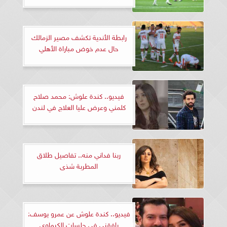
رابطة الأندية تكشف مصير الزمالك
حال عدم خوض مباراة الأهلي
فيديو.. كندة علوش: محمد صلاح
كلمني وعرض عليا العلاج في لندن
ربنا فداني منه.. تفاصيل طلاق
المطربة شذى
فيديو.. كندة علوش عن عمرو يوسف:
رافقني في جلسات الكيماوي