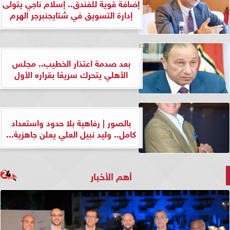
إضافة قوية للفندق.. إسلام ناجي يتولى
إدارة التسويق في شتايجنبرجر الهرم
بعد صدمة اعتذار الخطيب.. مجلس
الأهلي يتحرك سريعًا بقراره الأول
بالصور | رفاهية بلا حدود واستعداد
كامل.. وليد نبيل العلي يعلن جاهزية...
أهم الأخبار