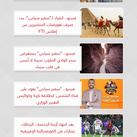
فيديو.. انفراد لـ”سفير سياحي”: بدء
صرف تعويضات المتضررين من
إفلاس FTI
فيديو.. ”سفير سياحي” يستعرض
سحر الوادي الملون: تجربة لا تُنسى
في قلب سيناء
فيديو.. ”سفير سياحي” يعود على
قناة الشمس: انطلاقة نارية وكواليس
التغيير الوزاري
بعد انتهاء أزمة الرخصة.. الزمالك
يشارك في الكونفدرالية الإفريقية