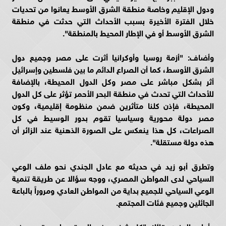
ودول الإقليم وخاصة منطقة الشرق الأوسط يعانوا من تحديات
خلال الفترة الأخيرة بسبب الأحداث التي حدثت في منطقة
الشرق الأوسط أو في الإطار المحيط بالمنطقة".
وأضاف: "أزمة روسيا وأوكرانيا أثرت على مصر وجميع دول
الشرق الأوسط، كما أن الصراع الدائم ما بين فلسطين وإسرائيل
أثر بشكل مباشر على مصر وكل الدول المحيطة، بالإضافة
للأحداث التي تحدث في منطقة البحر الأحمر تؤثر على كل الدول
المحيطة، فإذن كلنا متأثرين ضمن منظومة إقليمية، وكون
مصر دولة محورية وسياسيا تقوم بدور الوسيط في كل
الصراعات، كل هذا ينعكس على الصورة الذهنية عند الزائر أن
هذه دولة مستقلة".
وتطرق أبو زيد في حديثه مع عادل الجندي نحو ملف الوعي
السياحي لدى المواطن المصري، ووجه سؤالا عن طريقة تنمية
الوعي السياحي للجميع بداية من المواطن العادي ومروراً بالباعة
الجائلين وجميع فئات المجتمع.
وأجاب الجندي قائلا: "كل شخص في المجتمع لديه قصور في