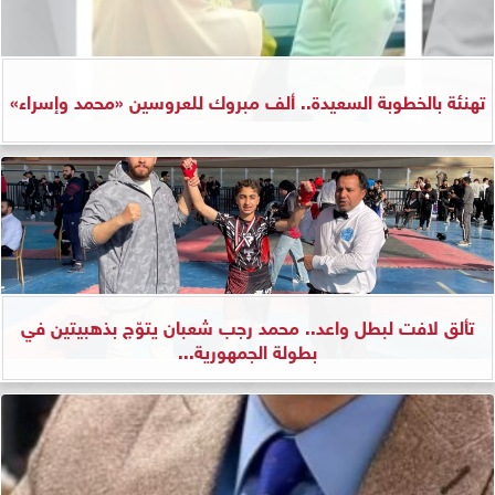
تهنئة بالخطوبة السعيدة.. ألف مبروك للعروسين «محمد وإسراء»
تألق لافت لبطل واعد.. محمد رجب شعبان يتوّج بذهبيتين في
بطولة الجمهورية...