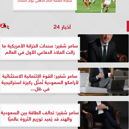
أخبار 24
سامر شقير: سندات الخزانة الأمريكية ما
زالت الملاذ الدفاعي الأول في العالم
سامر شقير: القوة الائتمانية الاستثنائية
لأرامكو السعودية تُمثِّل ركيزة استراتيجية
في ظل...
سامر شقير: تحالف الطاقة بين السعودية
والهند قد يُعيد توزيع الثروة عالميًّا