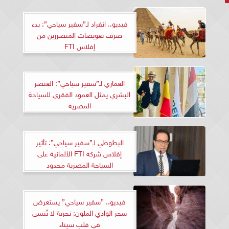
فيديو.. انفراد لـ”سفير سياحي”: بدء
صرف تعويضات المتضررين من
إفلاس FTI
العماري لـ”سفير سياحي”: العنصر
البشري يمثل العمود الفقري للسياحة
المصرية
البطوطي لـ”سفير سياحي”: تأثير
إفلاس شركة FTI الألمانية على
السياحة المصرية محدود
فيديو.. ”سفير سياحي” يستعرض
سحر الوادي الملون: تجربة لا تُنسى
في قلب سيناء