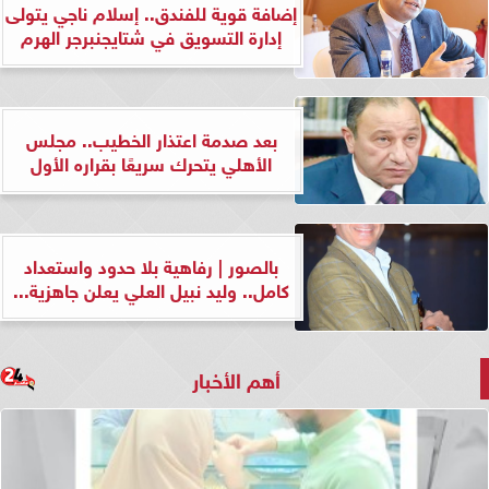
إضافة قوية للفندق.. إسلام ناجي يتولى
إدارة التسويق في شتايجنبرجر الهرم
بعد صدمة اعتذار الخطيب.. مجلس
الأهلي يتحرك سريعًا بقراره الأول
بالصور | رفاهية بلا حدود واستعداد
كامل.. وليد نبيل العلي يعلن جاهزية...
أهم الأخبار