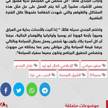
بعض الأشياء، مشيراً إلى أنه يتم العمل على حل مثل هذه
المشاكل والظواهر والتي شهدت انخفاضا ملحوظاً خلال الفترة
الماضية.
واختتم الجندي حديثه قائلاً: " إذا أتيت بالأحداث بداية من العراق
ومروراً بأزمة كورونا ثم روسيا وأوكرانيا والأوضاع الحالية، عرفنا
أن كل أسرة يكاد يكون بها شخص يعمل بمجال السياحة وبالتالي
عرفنا قيمة السياحة وكل مواطن يعبر عما يمتلكه من موروث
ونتضامن لتحقيق البرنامج ونكون جميعا سفراء للسياحة
".
سفير سياحي
الإعلامي كمال أبو زيد
عادل الجندي
مصر24
الشرق الاوسط
الحرب في غزة
موضوعات متعلقة