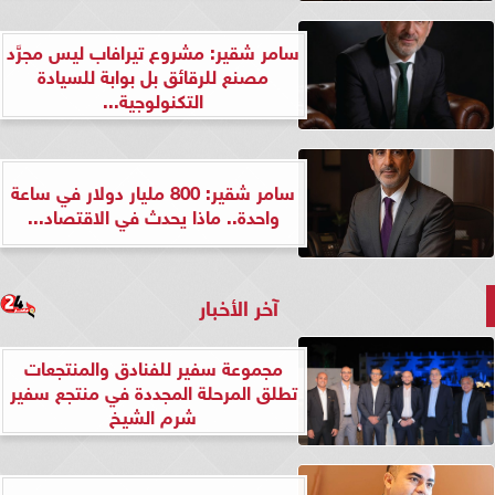
سامر شقير: مشروع تيرافاب ليس مجرَّد
مصنع للرقائق بل بوابة للسيادة
التكنولوجية...
سامر شقير: 800 مليار دولار في ساعة
واحدة.. ماذا يحدث في الاقتصاد...
آخر الأخبار
مجموعة سفير للفنادق والمنتجعات
تطلق المرحلة المجددة في منتجع سفير
شرم الشيخ