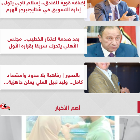
إضافة قوية للفندق.. إسلام ناجي يتولى
إدارة التسويق في شتايجنبرجر الهرم
بعد صدمة اعتذار الخطيب.. مجلس
الأهلي يتحرك سريعًا بقراره الأول
بالصور | رفاهية بلا حدود واستعداد
كامل.. وليد نبيل العلي يعلن جاهزية...
أهم الأخبار