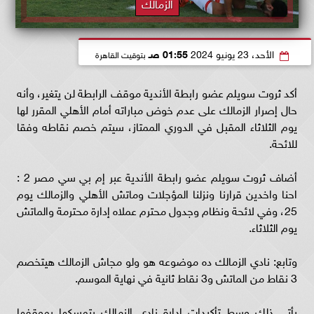
الزمالك
الأحد، 23 يونيو 2024
01:55 صـ
بتوقيت القاهرة
أكد ثروت سويلم عضو رابطة الأندية موقف الرابطة لن يتغير، وأنه
حال إصرار الزمالك على عدم خوض مباراته أمام الأهلي المقرر لها
يوم الثلاثاء المقبل في الدوري الممتاز، سيتم خصم نقاطه وفقا
للائحة.
أضاف ثروت سويلم عضو رابطة الأندية عبر إم بي سي مصر 2 :
احنا واخدين قرارنا ونزلنا المؤجلات وماتش الأهلي والزمالك يوم
25، وفي لائحة ونظام وجدول محترم عملاه إدارة محترمة والماتش
يوم الثلاثاء.
وتابع: نادي الزمالك ده موضوعه هو ولو مجاش الزمالك هيتخصم
3 نقاط من الماتش و3 نقاط ثانية في نهاية الموسم.
يأتي ذلك وسط تأكيدات إدارة نادي الزمالك بتمسكها بموقفها