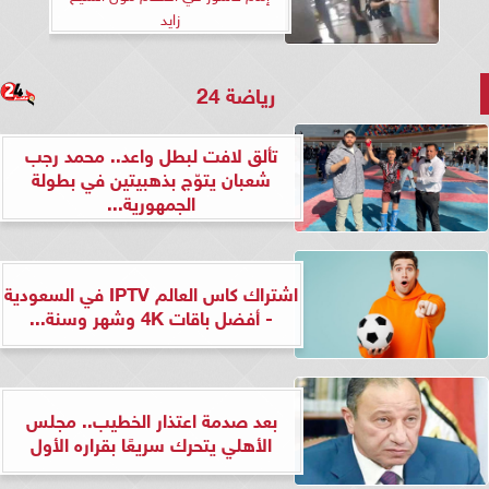
زايد
رياضة 24
تألق لافت لبطل واعد.. محمد رجب
شعبان يتوّج بذهبيتين في بطولة
الجمهورية...
اشتراك كاس العالم IPTV في السعودية
- أفضل باقات 4K وشهر وسنة...
بعد صدمة اعتذار الخطيب.. مجلس
الأهلي يتحرك سريعًا بقراره الأول