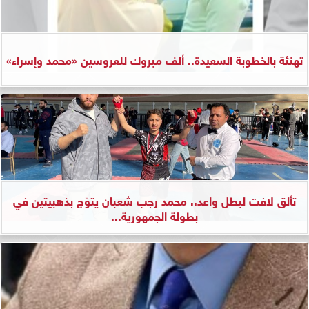
تهنئة بالخطوبة السعيدة.. ألف مبروك للعروسين «محمد وإسراء»
تألق لافت لبطل واعد.. محمد رجب شعبان يتوّج بذهبيتين في
بطولة الجمهورية...