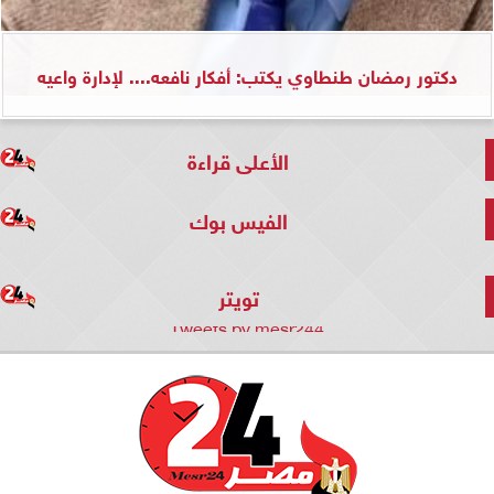
دكتور رمضان طنطاوي يكتب: أفكار نافعه.... لإدارة واعيه
الأعلى قراءة
الفيس بوك
تويتر
Tweets by mesr244