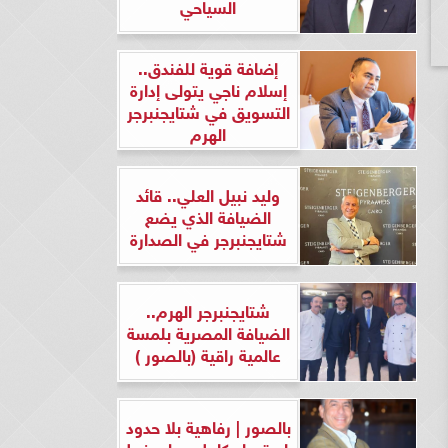
السياحي
إضافة قوية للفندق..
إسلام ناجي يتولى إدارة
التسويق في شتايجنبرجر
الهرم
وليد نبيل العلي.. قائد
الضيافة الذي يضع
شتايجنبرجر في الصدارة
شتايجنبرجر الهرم..
الضيافة المصرية بلمسة
عالمية راقية (بالصور )
بالصور | رفاهية بلا حدود
واستعداد كامل.. وليد نبيل