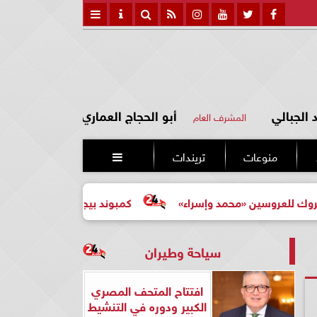
الجبالي
أبو الحجاج العماري
المشرف العام
منوعات
تريندات

ن «محمد وإسراء»
كمبوند بيجونيا: اختيارك الأرقى لحياة أكثر هدو
سياحة وطيران
افتتاح المتحف المصري
الكبير ودوره في التنشيط