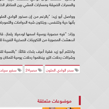
والممرات الضيقة ومسارات المشي بين المناظر الخلا
وواصل أبو زيد: "بالرغم من إن صخور الوادي الملون 
بأنها حية وتتنفس، وبتكون شبه الدوامات والتموجات
وزاد: "فيه مصورة روسية اسمها لودميلا يلماز، قام
اندهشت المصورة من التكوينات الصخرية الفريدة للو
واختتم أبو زيد فقرة أعرف بلدك قائلاً: "بالنسبة ل
وشركات رحلات كتير بينظموا رحلات يومية للمكان وتك
سحر الوادي الملون
مصر24
سفير سياح
موضوعات متعلقة