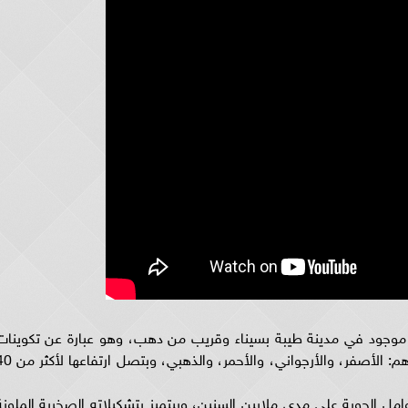
ن موجود في مدينة طيبة بسيناء وقريب من دهب، وهو عبارة عن تكوينات
طبيعية فريدة ومتاهة صخرية ساحرة بألوان زاهية هم: الأصفر، والأرجواني، والأحمر، و
مل الجوية على مدى ملايين السنين، وبيتميز بتشكيلاته الصخرية الملونة