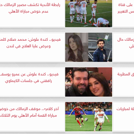
على قناة
رابطة الأندية تكشف مصير الزمالك حا
س التغيير
عدم خوض مباراة الأهلي
زمالك حال
فيديو.. كندة علوش: محمد صلاح كلم
لي
وعرض عليا العلاج في لندن
ق المطربة
فيديو.. كندة علوش عن عمرو يوسف:
رافقني في جلسات الكيماوي
ة لمباريات
آخر كلام».. موقف الزمالك من خوض
مباراة القمة أمام الأهلي يوم الثلاثاء