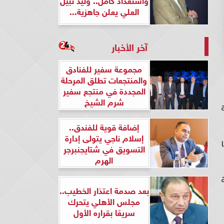
العلي يعلن جاهزية...
آخر الأخبار
مجموعة سفير للفنادق
والمنتجعات تطلق المرحلة
المجددة في منتجع سفير
شرم الشيخ
إضافة قوية للفندق..
إسلام ناجي يتولى إدارة
التسويق في شتايجنبرجر
الهرم
بعد صدمة اعتذار الخطيب..
مجلس الأهلي يتحرك
سريعًا بقراره الأول