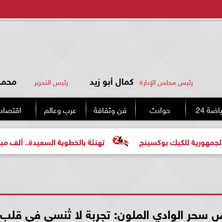
كمال أبو زيد
محمد 
رئيس مجلس الإدارة
رئيس التحرير
اضة 24
حوادث
فن وثقافة
عرب وعالم
اقتصاد
يك بوكسينج
تهنئة بالخطوبة السعيدة.. ألف مبروك للعروسي
سحر الوادي الملون: تجربة لا تُنسى في قلب