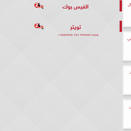
ل
الفيس بوك
تويتر
Tweets by mesr244
ني