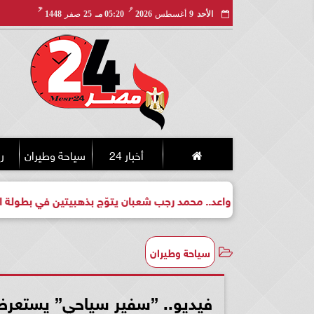
مـ
هـ
الأحد
9
أغسطس
2026
05:20 مـ
25
صفر
1448
أخبار 24
سياحة وطيران
ري
بطل واعد.. محمد رجب شعبان يتوّج بذهبيتين في بطولة الجمهورية للك
سياحة وطيران
فيديو.. ”سفير سياحي” يستعرض 