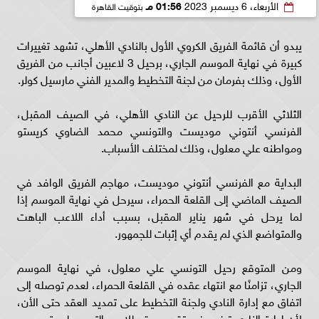
الأربعاء، 6 ديسمبر 2023
01:56 مـ
بتوقيت القاهرة
يبدو أن قائمة الفريق الكروي الأول بالنادي الأهلي، تشهد تغييرات
كبيرة في نهاية الموسم الجاري، برحيل 3 لاعبين أجانب من الفريق
الأول، وذلك بفرمان من لجنة التخطيط والمدير الفني مارسيل كولر.
الثلاثي الأقرب للرحيل عن النادي الأهلي، في الصيف المقبل،
الفرنسي أنتوني موديست والتونسي محمد الضاوي كريستو
ومواطنه علي معلول، وذلك لمختلف الأسباب.
البداية مع الفرنسي أنتوني موديست، مهاجم الفريق الوافد في
الصيف الماضي إلى القلعة الحمراء، سيرحل في نهاية الموسم إذا
لما يرحل في شهر يناير المقبل، بسبب أداء اللاعب الباهت
والمتواضع الذي لم يقدم أي إثبات للجمهور.
ومن المتوقع رحيل التونسي علي معلول، في نهاية الموسم
الجاري، تزامنًا مع انتهاء عقده في القلعة الحمراء، لعدم توصله إلى
اتفاق مع إدارة النادي ولجنة التخطيط على تمديد العقد حتى الأن،
لأن إدارة النادي ترغب في تقديم عقد للاعب التجديد لمدة موسم