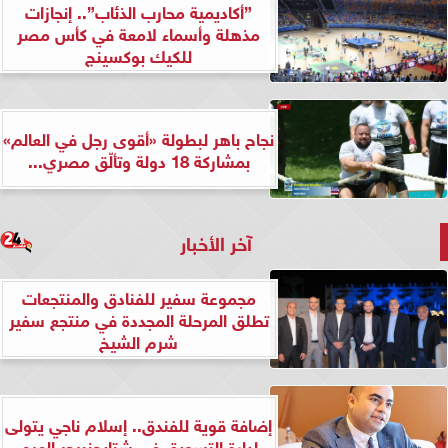
”أكاديمية محارب الذئاب”.. إنجازات
مذهلة وأسماء لامعة في كأس مصر
للكيك بوكسينج
نجاح باهر لبطولة «أقوى رجل في العالم»
بمشاركة 18 دولة وتألّق مصري...
آخر الأخبار
مجموعة سفير للفنادق والمنتجعات
تطلق المرحلة المجددة في منتجع سفير
شرم الشيخ
إضافة قوية للفندق.. إسلام ناجي يتولى
إدارة التسويق في شتايجنبرجر الهرم