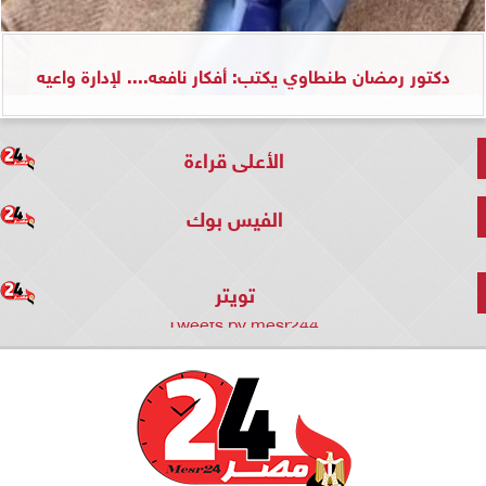
دكتور رمضان طنطاوي يكتب: أفكار نافعه.... لإدارة واعيه
الأعلى قراءة
الفيس بوك
تويتر
Tweets by mesr244