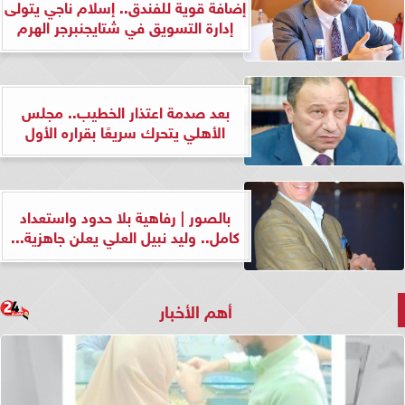
إضافة قوية للفندق.. إسلام ناجي يتولى
إدارة التسويق في شتايجنبرجر الهرم
بعد صدمة اعتذار الخطيب.. مجلس
الأهلي يتحرك سريعًا بقراره الأول
بالصور | رفاهية بلا حدود واستعداد
كامل.. وليد نبيل العلي يعلن جاهزية...
أهم الأخبار