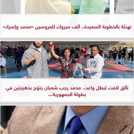
تهنئة بالخطوبة السعيدة.. ألف مبروك للعروسين «محمد وإسراء»
تألق لافت لبطل واعد.. محمد رجب شعبان يتوّج بذهبيتين في
بطولة الجمهورية...