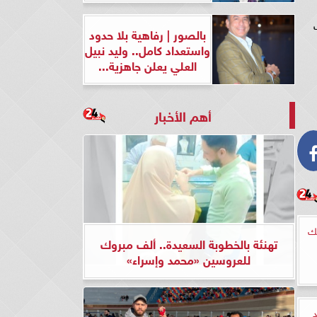
بالصور | رفاهية بلا حدود
واستعداد كامل.. وليد نبيل
العلي يعلن جاهزية...
أهم الأخبار
لك
تهنئة بالخطوبة السعيدة.. ألف مبروك
للعروسين «محمد وإسراء»
د