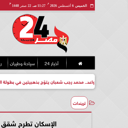
مـ
هـ
الخميس
6
أغسطس
2026
11:27 صـ
22
صفر
1448
أخبار 24
سياحة وطيران
ري
لبطل واعد.. محمد رجب شعبان يتوّج بذهبيتين في بطولة الجمهورية لل
تريندات
الإسكان تطرح شقق ج