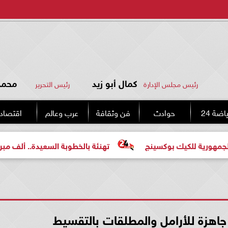
كمال أبو زيد
محمد 
رئيس مجلس الإدارة
رئيس التحرير
اضة 24
حوادث
فن وثقافة
عرب وعالم
اقتصاد
كيك بوكسينج
تهنئة بالخطوبة السعيدة.. ألف مبروك للعروسي
اهزة للأرامل والمطلقات بالتقسيط