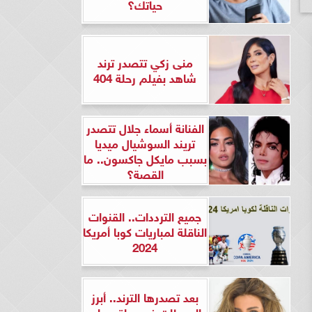
حياتك؟
منى زكي تتصدر ترند
شاهد بفيلم رحلة 404
الفنانة أسماء جلال تتصدر
تريند السوشيال ميديا
بسبب مايكل جاكسون.. ما
القصة؟
جميع الترددات.. القنوات
الناقلة لمباريات كوبا أمريكا
2024
بعد تصدرها الترند.. أبرز
المحطات في حياة ريهام