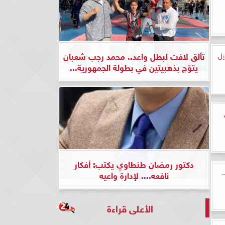
تألق لافت لبطل واعد.. محمد رجب شعبان
يل
يتوّج بذهبيتين في بطولة الجمهورية...
دكتور رمضان طنطاوي يكتب: أفكار
نافعه.... لإدارة واعيه
الأعلى قراءة