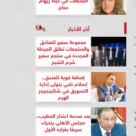
حجاج
آخر الأخبار
مجموعة سفير للفنادق
وقع صدي البلد) تقريرا عن خطوات الحصول على شقق بالتقسيط ضمن المبادرة الرئاسية سكن لكل المصريين 3،
والمنتجعات تطلق المرحلة
المجددة في منتجع سفير
شرم الشيخ
إضافة قوية للفندق..
إسلام ناجي يتولى إدارة
التسويق في شتايجنبرجر
الهرم
صل
بعد صدمة اعتذار الخطيب..
مجلس الأهلي يتحرك
سريعًا بقراره الأول