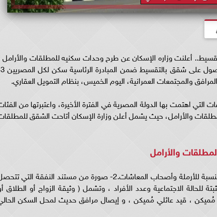
قسيط.. أعلنت وزاره الإسكان عن طرح وحدات سكنيه للمطلقات والأرامل ،
ويقدم ( م
والمرافق والمجتمعات العمرانية، اليوم الخميس، بنظام التمويل العقاري.
التي اهتمت بها الدولة المصرية في الفترة الأخيرة، واعتبرتها من الفئات
مطلقات والأرامل، حيث يشمل أعلن وزارة الإسكان أتاحت الشقق للمطلقات
مطلقات والأرامل
1- طابعة معتمدة ببيانات المعاش من التأمينات بالنسبة للأرملة وأصحاب المعاشات.2- صورة من مستند النفقة التي تتح
مية المثبتة للحالة الاجتماعية وعدد الأفراد ، وتشمل ( وثيقة الزواج أو الطلاق أو
ي مُميكن ، قيد عائلي مُميكن ، و إيصال مرافق حديث لمحل السكن الحالي