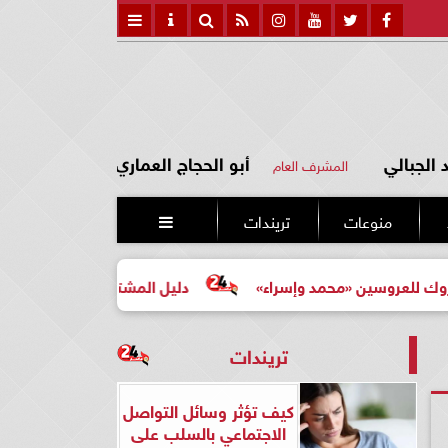
الجبالي
أبو الحجاج العماري
المشرف العام
منوعات
تريندات

ن «محمد وإسراء»
دليل المشتري لأول مرة لاختيار مشروع عق
تريندات
كيف تؤثر وسائل التواصل
الاجتماعي بالسلب على