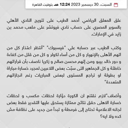
السبت، 30 ديسمبر 2023
12:24 صـ
بتوقيت القاهرة
علق المعلق الرياضي أحمد الطيب على تتويج النادي الأهلي
بالسوبر المصري على حساب نادي فيوتشر على ملعب محمد بن
زايد في الإمارات.
وكتب الطيب عبر حسابه علي "فيسبوك" "أنتظر اعتذار كل من
اتهم الأهلى بالإنهيار و كل من أساء لكولر و كل من قلل من كفاءة
و دور خالد بيبو ومن إتهم محسن صالح و زكريا ناصف بأن قراراتهم
خاطئة و كل الجماهير التى سبّت بعض اللاعبين لمجرد خسارة مباراة
او بطولة او تراجع المستوى لبعض المباريات رغم انجازاتهم
المتعددة"
وأضاف"لازم نقتنع ان الكورة دوّارة لحظات مكسب و لحظات
خسارة الاهلى حقق نتائج ممتازة يستحق عليها التقدير فقط بعض
لجانه الاعلامية تحتاج إلى فرمطة و تبدأ من جديد على نظافة مش
كده ولا ايه؟