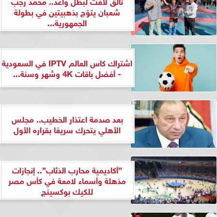
تألق لافت لبطل واعد.. محمد رجب
شعبان يتوّج بذهبيتين في بطولة
الجمهورية...
اشتراك كاس العالم IPTV في السعودية
- أفضل باقات 4K وشهر وسنة...
بعد صدمة اعتذار الخطيب.. مجلس
الأهلي يتحرك سريعًا بقراره الأول
”أكاديمية محارب الذئاب”.. إنجازات
مذهلة وأسماء لامعة في كأس مصر
للكيك بوكسينج