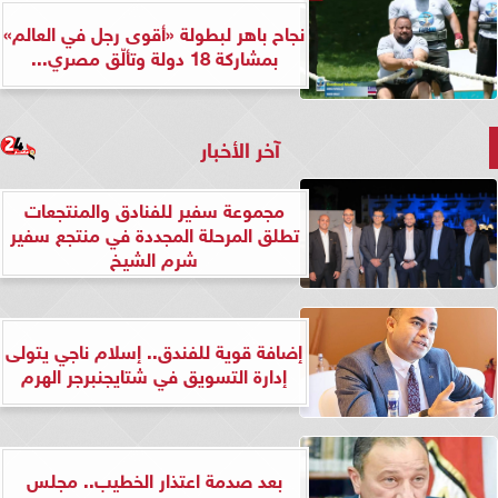
نجاح باهر لبطولة «أقوى رجل في العالم»
بمشاركة 18 دولة وتألّق مصري...
آخر الأخبار
مجموعة سفير للفنادق والمنتجعات
تطلق المرحلة المجددة في منتجع سفير
شرم الشيخ
إضافة قوية للفندق.. إسلام ناجي يتولى
إدارة التسويق في شتايجنبرجر الهرم
بعد صدمة اعتذار الخطيب.. مجلس