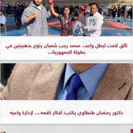
تألق لافت لبطل واعد.. محمد رجب شعبان يتوّج بذهبيتين في
بطولة الجمهورية...
دكتور رمضان طنطاوي يكتب: أفكار نافعه.... لإدارة واعيه