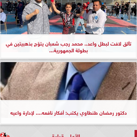
تألق لافت لبطل واعد.. محمد رجب شعبان يتوّج بذهبيتين في
بطولة الجمهورية...
دكتور رمضان طنطاوي يكتب: أفكار نافعه.... لإدارة واعيه
الأعلى قراءة