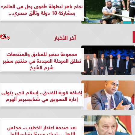
نجاح باهر لبطولة «أقوى رجل في العالم»
بمشاركة 18 دولة وتألّق مصري...
آخر الأخبار
مجموعة سفير للفنادق والمنتجعات
تطلق المرحلة المجددة في منتجع سفير
شرم الشيخ
إضافة قوية للفندق.. إسلام ناجي يتولى
إدارة التسويق في شتايجنبرجر الهرم
بعد صدمة اعتذار الخطيب.. مجلس
الأهلي يتحرك سريعًا بقراره الأول