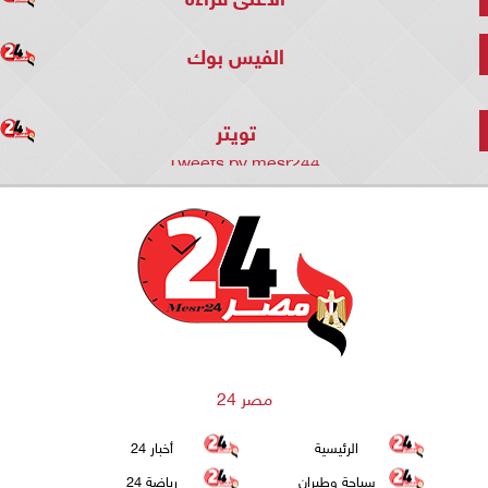
الفيس بوك
تويتر
Tweets by mesr244
مصر 24
الرئيسية
أخبار 24
سياحة وطيران
رياضة 24