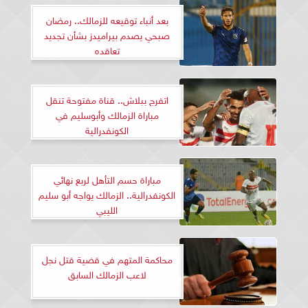
بعد أنباء توقيعه للزمالك.. رمضان
صبحي يصدم بيراميدز بشأن تجديد
تعاقده
اتفرج ببلاش.. قناة مفتوحة تنقل
مباراة الزمالك وأبوسليم في
الكونفدرالية
مباراة حسم التأهل لربع نهائي
الكونفدرالية.. الزمالك يواجه أبو سليم
الليبي
محاكمة المتهم في قضية قتل نجل
لاعب الزمالك السابق