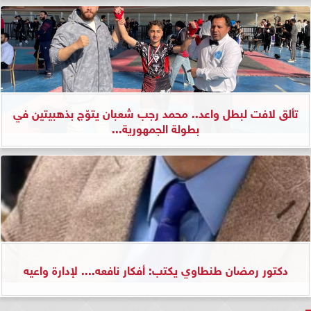
تألق لافت لبطل واعد.. محمد رجب شعبان يتوّج بذهبيتين في
بطولة الجمهورية...
دكتور رمضان طنطاوي يكتب: أفكار نافعه.... لإدارة واعيه