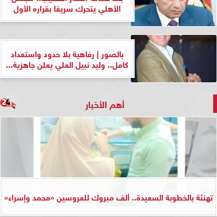
الأهلي يتحرك سريعًا بقراره الأول
بالصور | رفاهية بلا حدود واستعداد
كامل.. وليد نبيل العلي يعلن جاهزية...
أهم الأخبار
تهنئة بالخطوبة السعيدة.. ألف مبروك للعروسين «محمد وإسراء»