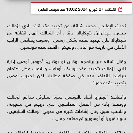
الثلاثاء، 27 فبراير 2024
10:02 صـ
بتوقيت القاهرة
تحدث الإعلامي محمد شبانة، عن تجديد عقد قائد نادي الزمالك
محمود عبدالرازق شيكابالا، وقال أن الزمالك أنهى اتفاقه مع
شيكابالا على تجديد عقده بشكل رسمي، وسوف يتقاضى الراتب
الأعلى في تاريخه مع النادي، وسيكون العقد لمدة موسمين.
وقال شبانه عبر برنامجه بوكس تو بوكس: "جوميز أوصى إدارة
نادي الزمالك بتجديد عقد يوسف أوباما.. واللاعب محل اهتمام
بيراميدز للتعاقد معه في صفقة مجانية، لكن المدرب أوصى
بتجديد عقده فورا".
وأضاف: "فيتوريا أشاد بالتونسي حمزة المثلوثي مدافع الزمالك
ووصفه بأنه من أفضل المدافعين الذي دربهم في مسيرته،
واللاعب سبق ونال إشادات كثيرة من مدربي الزمالك السابقين،
سواء فيريرا أو أوسوريو ثم معتمد جمال".
واختتم: "الزمالك يفكر في التفاوض مع بيراميدز للتعاقد مع