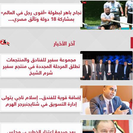
نجاح باهر لبطولة «أقوى رجل في العالم»
بمشاركة 18 دولة وتألّق مصري...
آخر الأخبار
مجموعة سفير للفنادق والمنتجعات
تطلق المرحلة المجددة في منتجع سفير
شرم الشيخ
إضافة قوية للفندق.. إسلام ناجي يتولى
إدارة التسويق في شتايجنبرجر الهرم
بعد صدمة اعتذار الخطيب.. مجلس