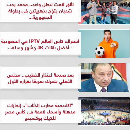
تألق لافت لبطل واعد.. محمد رجب
شعبان يتوّج بذهبيتين في بطولة
الجمهورية...
اشتراك كاس العالم IPTV في السعودية
- أفضل باقات 4K وشهر وسنة...
بعد صدمة اعتذار الخطيب.. مجلس
الأهلي يتحرك سريعًا بقراره الأول
”أكاديمية محارب الذئاب”.. إنجازات
مذهلة وأسماء لامعة في كأس مصر
للكيك بوكسينج