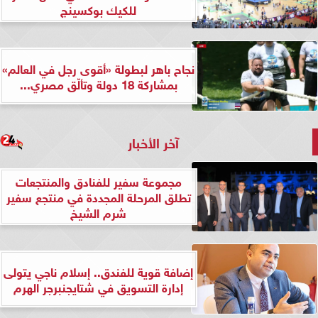
للكيك بوكسينج
نجاح باهر لبطولة «أقوى رجل في العالم»
بمشاركة 18 دولة وتألّق مصري...
آخر الأخبار
مجموعة سفير للفنادق والمنتجعات
تطلق المرحلة المجددة في منتجع سفير
شرم الشيخ
إضافة قوية للفندق.. إسلام ناجي يتولى
إدارة التسويق في شتايجنبرجر الهرم