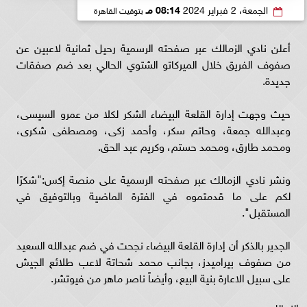
الجمعة، 2 فبراير 2024
08:14 مـ
بتوقيت القاهرة
أعلن نادي الزمالك عبر صفحته الرسمية رحيل ثمانية لاعبين عن
صفوف الفريق خلال الميركاتو الشتوي الحالي بعد ضم صفقات
جديدة.
حيث وجهت إدارة القلعة البيضاء الشكر لكلا من عمرو السيسى،
وعبدالله جمعة، وحاتم سكر، وأحمد زكى، ومصطفى شكرى،
ومحمد طارق، ومحمد حستم، وكريم عبد الحق.
ونشر نادي الزمالك عبر صفحته الرسمية على منصة إكس:"شكرًا
لكم على ما قدمتموه في الفترة الماضية وبالتوفيق في
المستقبل".
الجدير بالذكر أن إدارة القلعة البيضاء نجحت في ضم عبدالله السعيد
من صفوف بيراميدز، بجانب محمد شحاتة لاعب طلائع الجيش
على سبيل الاعارة بنية البيع، وأيضاً ناصر ماهر من فيوتشر.