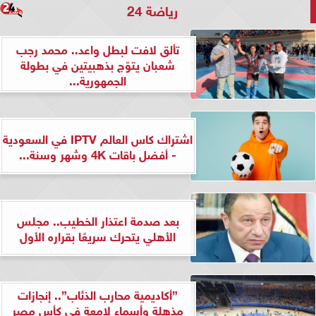
رياضة 24
تألق لافت لبطل واعد.. محمد رجب
شعبان يتوّج بذهبيتين في بطولة
الجمهورية...
اشتراك كاس العالم IPTV في السعودية
- أفضل باقات 4K وشهر وسنة...
بعد صدمة اعتذار الخطيب.. مجلس
الأهلي يتحرك سريعًا بقراره الأول
”أكاديمية محارب الذئاب”.. إنجازات
مذهلة وأسماء لامعة في كأس مصر