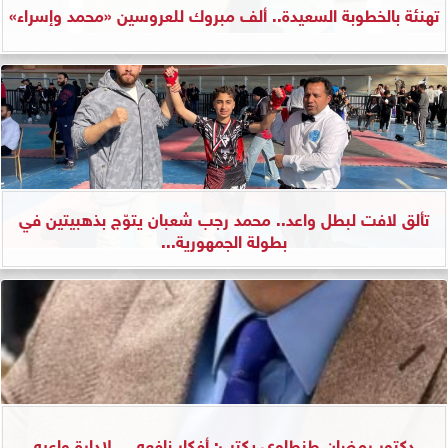
تهنئة بالخطوبة السعيدة.. ألف مبروك للعروسين «محمد وإسراء»
تألق لافت لبطل واعد.. محمد رجب شعبان يتوّج بذهبيتين في
بطولة الجمهورية...
دكتور رمضان طنطاوي يكتب: أفكار نافعه.... لإدارة واعيه