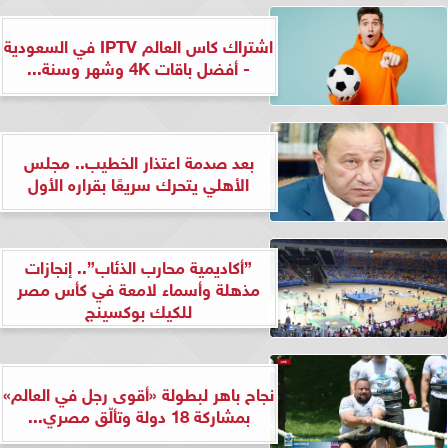
اشتراك كاس العالم IPTV في السعودية
- أفضل باقات 4K وشهر وسنة...
بعد صدمة اعتذار الخطيب.. مجلس
الأهلي يتحرك سريعًا بقراره الأول
”أكاديمية محارب الذئاب”.. إنجازات
مذهلة وأسماء لامعة في كأس مصر
للكيك بوكسينج
نجاح باهر لبطولة «أقوى رجل في العالم»
بمشاركة 18 دولة وتألّق مصري...