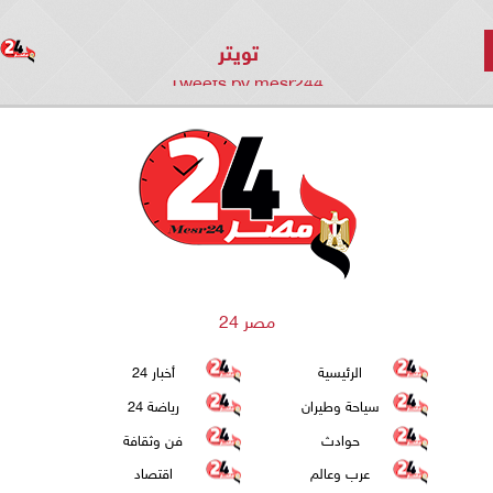
تويتر
Tweets by mesr244
مصر 24
الرئيسية
أخبار 24
سياحة وطيران
رياضة 24
حوادث
فن وثقافة
عرب وعالم
اقتصاد