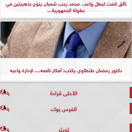
تألق لافت لبطل واعد.. محمد رجب شعبان يتوّج بذهبيتين في
بطولة الجمهورية...
دكتور رمضان طنطاوي يكتب: أفكار نافعه.... لإدارة واعيه
الأعلى قراءة
الفيس بوك
تويتر