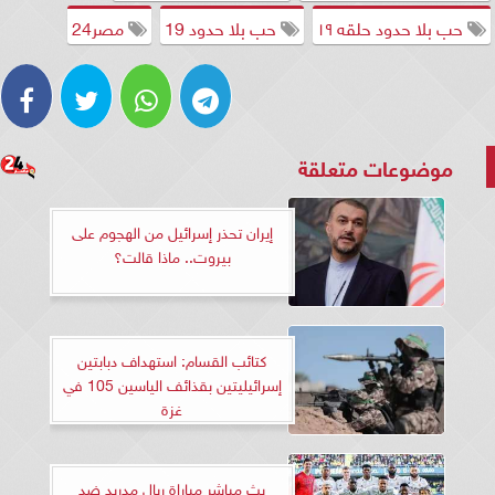
حب بلا حدود حلقه ١٩
حب بلا حدود 19
مصر24
موضوعات متعلقة
إيران تحذر إسرائيل من الهجوم على
بيروت.. ماذا قالت؟
كتائب القسام: استهداف دبابتين
إسرائيليتين بقذائف الياسين 105 في
غزة
بث مباشر مباراة ريال مدريد ضد