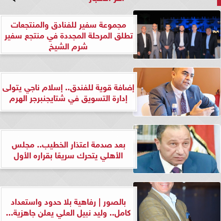
مجموعة سفير للفنادق والمنتجعات
تطلق المرحلة المجددة في منتجع سفير
شرم الشيخ
إضافة قوية للفندق.. إسلام ناجي يتولى
إدارة التسويق في شتايجنبرجر الهرم
بعد صدمة اعتذار الخطيب.. مجلس
الأهلي يتحرك سريعًا بقراره الأول
بالصور | رفاهية بلا حدود واستعداد
كامل.. وليد نبيل العلي يعلن جاهزية...