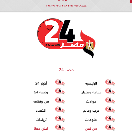
Tweets by mesr244
مصر 24
الرئيسية
أخبار 24
سياحة وطيران
رياضة 24
حوادث
فن وثقافة
عرب وعالم
اقتصاد
منوعات
تريندات
من نحن
اعلن معنا