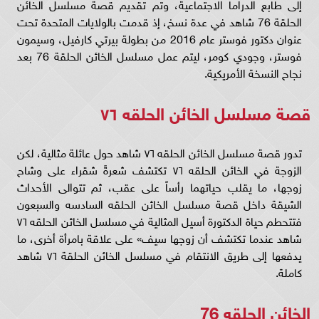
إلى طابع الدراما الاجتماعية، وتم تقديم قصة مسلسل الخائن
الحلقة 76 شاهد في عدة نسخ، إذ قدمت بالولايات المتحدة تحت
عنوان دكتور فوستر عام 2016 من بطولة بيرتي كارفيل، وسيمون
فوستر، وجودي كومر، ليتم عمل مسلسل الخائن الحلقة 76 بعد
نجاح النسخة الأمريكية.
قصة مسلسل الخائن الحلقه ٧٦
تدور قصة مسلسل الخائن الحلقه ٧٦ شاهد حول عائلة مثالية، لكن
الزوجة في الخائن الحلقه ٧٦ تكتشف شعرةً شقراء على وشاح
زوجها، ما يقلب حياتهما رأساً على عقب، ثم تتوالى الأحداث
الشيقة داخل قصة مسلسل الخائن الحلقه السادسه والسبعون
فتتحطم حياة الدكتورة أسيل المثالية في مسلسل الخائن الحلقه ٧٦
شاهد عندما تكتشف أن زوجها سيف» على علاقة بامرأة أخرى، ما
يدفعها إلى طريق الانتقام في مسلسل الخائن الحلقة ٧٦ شاهد
كاملة.
الخائن الحلقه 76