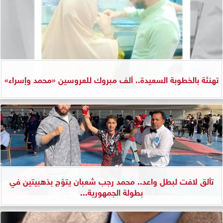
تهنئة بالخطوبة السعيدة.. ألف مبروك للعروسين «محمد وإسراء»
تألق لافت لبطل واعد.. محمد رجب شعبان يتوّج بذهبيتين في
بطولة الجمهورية...