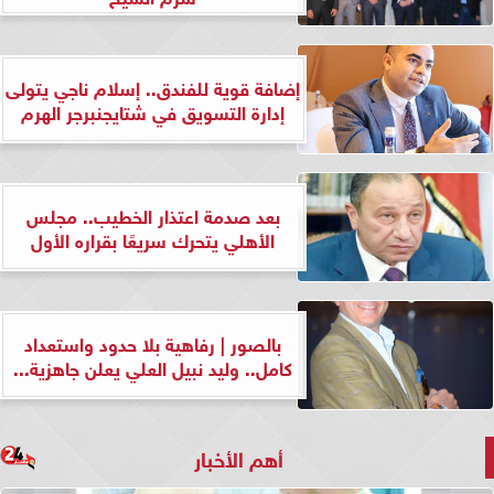
إضافة قوية للفندق.. إسلام ناجي يتولى
إدارة التسويق في شتايجنبرجر الهرم
بعد صدمة اعتذار الخطيب.. مجلس
الأهلي يتحرك سريعًا بقراره الأول
بالصور | رفاهية بلا حدود واستعداد
كامل.. وليد نبيل العلي يعلن جاهزية...
أهم الأخبار