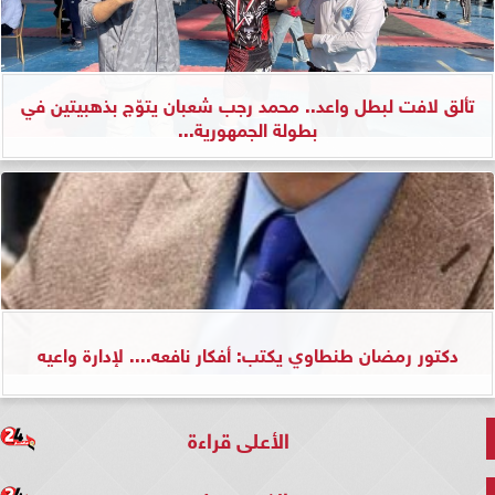
تألق لافت لبطل واعد.. محمد رجب شعبان يتوّج بذهبيتين في
بطولة الجمهورية...
دكتور رمضان طنطاوي يكتب: أفكار نافعه.... لإدارة واعيه
الأعلى قراءة