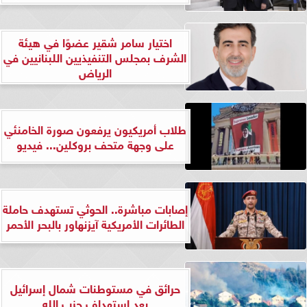
اختيار سامر شقير عضوًا في هيئة
الشرف بمجلس التنفيذيين اللبنانيين في
الرياض
طلاب أمريكيون يرفعون صورة الخامنئي
على وجهة متحف بروكلين... فيديو
إصابات مباشرة.. الحوثي تستهدف حاملة
الطائرات الأمريكية آيزنهاور بالبحر الأحمر
حرائق في مستوطنات شمال إسرائيل
بعد استهداف حزب الله