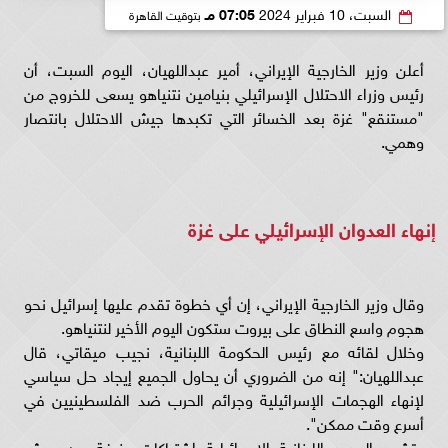
السبت، 10 فبراير 2024
07:05 مـ
بتوقيت القاهرة
أعلن وزير الخارجية الإيراني، أمير عبداللهيان، اليوم السبت، أن
رئيس وزراء الاحتلال الإسرائيلي بنيامين نتنياهو يسعى للخروج من
"مستنقع" غزة بعد الخسائر التي تكبدها جيش الاحتلال بانتصار
وهمي.
إنهاء العدوان الإسرائيلي على غزة
وقال وزير الخارجية الإيراني، إن أي خطوة تقدم عليها إسرائيل نحو
هجوم واسع النطاق على بيروت ستكون اليوم الأخير لنتنياهو.
وخلال لقائه مع رئيس الحكومة اللبنانية، نجيب ميقاتي، قال
عبداللهيان:" إنه من الضروري أن يحاول الجميع إيجاد حل سياسي
لإنهاء الهجمات الإسرائيلية وجرائم الحرب ضد الفلسطينيين في
أسرع وقت ممكن".
وتشهد الحدود اللبنانية الإسرائيلية اشتباكات عنيفة بين جيش