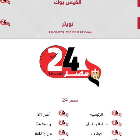
الفيس بوك
تويتر
Tweets by mesr244
مصر 24
الرئيسية
أخبار 24
سياحة وطيران
رياضة 24
حوادث
فن وثقافة