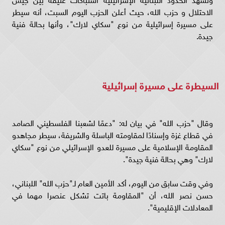
الاحتلال و حزب الله، حيث أعلن الحزب اليوم السبت، أنه سيطر
على مسيرة إسرائيلية من نوع "سكاي لارك"، وأنها بحالة فنية
جيدة.
السيطرة على مسيرة إسرائيلية
وقال "حزب الله" في بيان له: "دعمًا لشعبنا الفلسطيني الصامد
في قطاع غزة وإسنادًا لمقاومته الباسلة ‌‌‌‏والشريفة، سيطر مجاهدو
‏المقاومة الإسلامية على مسيرة للعدو الإسرائيلي من نوع "سكاي
لارك" وهي بحالة فنية جيدة".
وفي وقت سابق من اليوم، ‏أكد الأمين العام لـ"حزب الله" اللبناني،
حسن نصر الله، أن "المقاومة باتت تشكل عنصرا مهما في
المعادلات الإقليمية".