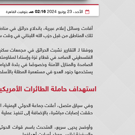
الأحد، 23 يونيو 2024
02:16 صـ
بتوقيت القاهرة
أفادت وسائل إعلام عبرية، باندلاع حرائق في من
تلك المناطق من قبل حزب الله اللبناني في وقت س
ووفقا لـ التقارير نشبت الحرائق في مجمعات سكنية
الفلسطيني الصامد في قطاع غزة وإسنادا لمقاومته الباسل
الصامدة والمنازل الآمنة وخصوصًا في بلدة الخيا
يستخدمها جنود العدو في مستعمرة المطلة بالأسلحة ا
استهداف حاملة الطائرات الأمريكية
وفي سياق متصل، أعلنت جماعة الحوثي اليمنية، استه
حققت إصابات مباشرة، بالإضافة إلى تنفيذ عملية ن
وأوضح يحيى سريع، المتحدث باسم قوات الحوثي، 
والسفينة ترانس وورلد أصابت أهدافها.