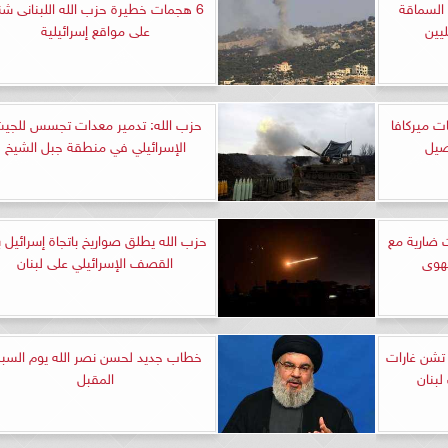
السماقة
6 هجمات خطيرة حزب الله اللبنانى شن
ليين
على مواقع إسرائيلية
ن استهداف 3 دبابات ميركافا
حزب الله: تدمير معدات تجسس للجي
صيل
الإسرائيلي في منطقة جبل الشيخ
 ضارية مع
حزب الله يطلق صواريخ باتجاة إسرائيل ب
لهوى
القصف الإسرائيلي على لبنان
 تشن غارات
خطاب جديد لحسن نصر الله يوم السب
بنان
المقبل