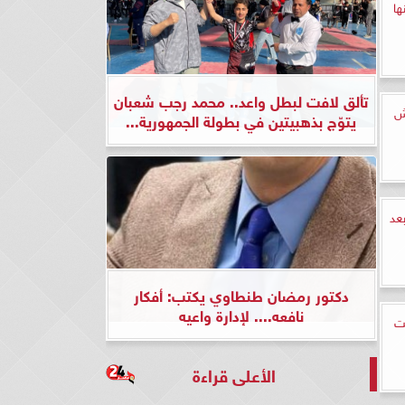
ها
تألق لافت لبطل واعد.. محمد رجب شعبان
ش
يتوّج بذهبيتين في بطولة الجمهورية...
عد
دكتور رمضان طنطاوي يكتب: أفكار
نافعه.... لإدارة واعيه
ت
الأعلى قراءة