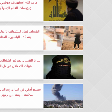
حزب الله: استهداف موقعي 
ورويسات العلم الإسرائي
القسام: تعل
بقذائف الباسين.. التفا
سرايا القدس: نخوض اشتباكات
قوات الاحتلال فى تل ا
مصدر أمني في لبنان: إسرائيل
مكثفة عنيفة على جنوب ل