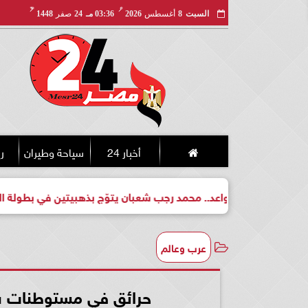
مـ
هـ
السبت
8
أغسطس
2026
03:36 مـ
24
صفر
1448
أخبار 24
سياحة وطيران
ري
بطل واعد.. محمد رجب شعبان يتوّج بذهبيتين في بطولة الجمهورية لل
عرب وعالم
حرائق في مستوطنات شم