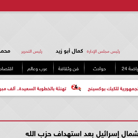
كمال أبو زيد
محمد 
رئيس مجلس الإدارة
رئيس التحرير
اضة 24
حوادث
فن وثقافة
عرب وعالم
اقتصاد
كيك بوكسينج
تهنئة بالخطوبة السعيدة.. ألف مبروك للعروسي
ال إسرائيل بعد استهداف حزب الله