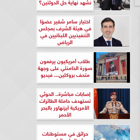
نشهد نهاية حل الدولتين؟
اختيار سامر شقير عضوًا
في هيئة الشرف بمجلس
التنفيذيين اللبنانيين في
الرياض
طلاب أمريكيون يرفعون
صورة الخامنئي على وجهة
متحف بروكلين... فيديو
إصابات مباشرة.. الحوثي
تستهدف حاملة الطائرات
الأمريكية آيزنهاور بالبحر
الأحمر
حرائق في مستوطنات
شمال إسرائيل بعد