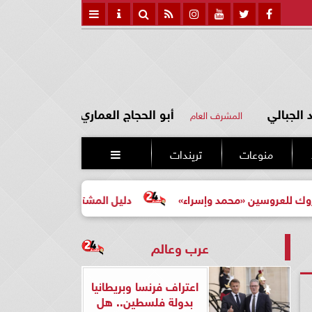
الجبالي
أبو الحجاج العماري
المشرف العام
منوعات
تريندات

ن «محمد وإسراء»
دليل المشتري لأول مرة لاختيار مشروع عق
عرب وعالم
اعتراف فرنسا وبريطانيا
بدولة فلسطين.. هل