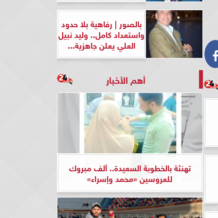
بالصور | رفاهية بلا حدود
واستعداد كامل.. وليد نبيل
العلي يعلن جاهزية...
أهم الأخبار
تهنئة بالخطوبة السعيدة.. ألف مبروك
للعروسين «محمد وإسراء»