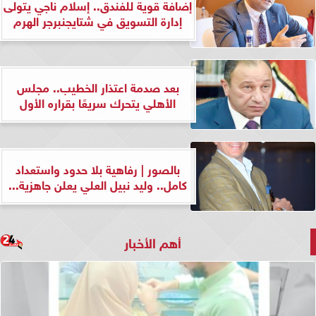
إضافة قوية للفندق.. إسلام ناجي يتولى
إدارة التسويق في شتايجنبرجر الهرم
بعد صدمة اعتذار الخطيب.. مجلس
الأهلي يتحرك سريعًا بقراره الأول
بالصور | رفاهية بلا حدود واستعداد
كامل.. وليد نبيل العلي يعلن جاهزية...
أهم الأخبار