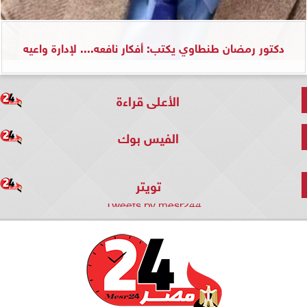
دكتور رمضان طنطاوي يكتب: أفكار نافعه.... لإدارة واعيه
الأعلى قراءة
الفيس بوك
تويتر
Tweets by mesr244