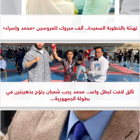
تهنئة بالخطوبة السعيدة.. ألف مبروك للعروسين «محمد وإسراء»
تألق لافت لبطل واعد.. محمد رجب شعبان يتوّج بذهبيتين في
بطولة الجمهورية...