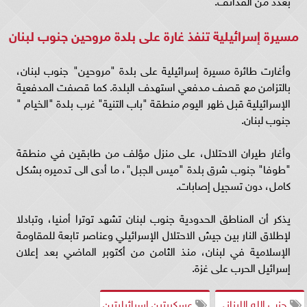
بعدد من القذائف.
مسيرة إسرائيلية تنفذ غارة على بلدة مروحين جنوب لبنان
وأغارت طائرة مسيرة إسرائيلية على بلدة "مروحين" جنوب لبنان،
بالتزامن مع قصف مدفعي استهدف البلدة. كما قصفت المدفعية
الإسرائيلية قبل ظهر اليوم منطقة "باب التنية" غرب بلدة "الخيام "
جنوب لبنان.
وأغار طيران الاحتلال، على منزل مؤلف من طابقين في منطقة
"طوفا" جنوب شرق بلدة "ميس الجبل"، ما أدى الى تدميره بشكل
كامل، دون تسجيل إصابات.
يذكر أن المناطق الحدودية جنوب لبنان تشهد توترا أمنيا، وتبادلا
لإطلاق النار بين جيش الاحتلال الإسرائيلي وعناصر تابعة للمقاومة
الإسلامية في لبنان، منذ الثامن من أكتوبر الماضي بعد إعلان
إسرائيل الحرب على غزة.
حزب الله اللبناني
عسكريتين إسرائيليتين