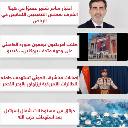
اختيار سامر شقير عضوًا في هيئة
الشرف بمجلس التنفيذيين اللبنانيين في
الرياض
طلاب أمريكيون يرفعون صورة الخامنئي
على وجهة متحف بروكلين... فيديو
إصابات مباشرة.. الحوثي تستهدف حاملة
الطائرات الأمريكية آيزنهاور بالبحر الأحمر
حرائق في مستوطنات شمال إسرائيل
بعد استهداف حزب الله