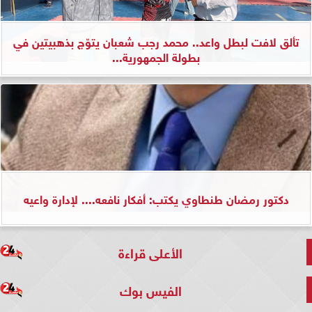
تألق لافت لبطل واعد.. محمد رجب شعبان يتوّج بذهبيتين في
بطولة الجمهورية...
دكتور رمضان طنطاوي يكتب: أفكار نافعه.... لإدارة واعيه
الأعلى قراءة
الفيس بوك