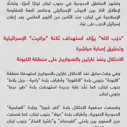
وتشهد المناطق الحدودية في جنوب لبنان توترًا أمنيًا، وتبادلًا
لإطلاق النار بين الجيش الإسرائيلي وعناصر تابعة للمقاومة
الإسلامية في لبنان، منذ الثامن من أكتوبر الماضي بعد إعلان
إسرائيل الحرب على غزة.
"حزب الله" يؤكد استهداف ثكنة "برانيت" الإسرائيلية
وتحقيق إصابة مباشرة
الاحتلال ينفذ غارتين بالصواريخ على منطقة اللبونة
وفي وقت سابق نفذ الاحتلال غارتين بالصواريخ استهدفتا منطقة
"اللبونة" جنوبي بلدة "الناقورة" وأطراف بلدة "رامية - جبل بلاط"
جنوب لبنان، كما نفّذ غارة جديدة استهدفت بلدة "طير حرفا"
جنوبي لبنان.
وقصفت مدفعية الاحتلال بلدة "كفر شوبا" وبلدة "العباسية"
الحدودية الجنوبية، وأطراف بلدة "حولا" جنوب لبنان، كما قصفت
حرج الصنوبر بين بلدتي "كفرحمام" و"راشيا الفخار" جنوب لبنان