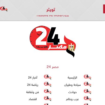
تويتر
Tweets by mesr244
مصر 24
الرئيسية
أخبار 24
سياحة وطيران
رياضة 24
حوادث
فن وثقافة
عرب وعالم
اقتصاد