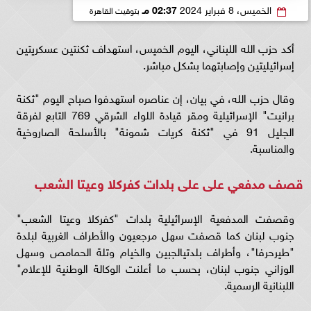
الخميس، 8 فبراير 2024
02:37 مـ
بتوقيت القاهرة
أكد حزب الله اللبناني، اليوم الخميس، استهداف ثكنتين عسكريتين
إسرائيليتين وإصابتهما بشكل مباشر.
وقال حزب الله، في بيان، إن عناصره استهدفوا صباح اليوم "ثكنة
برانيت" الإسرائيلية و‏مقر ‏قيادة اللواء الشرقي 769 التابع لفرقة
الجليل 91 في "ثكنة كريات شمونة" بالأسلحة الصاروخية
والمناسبة.
قصف مدفعي على على بلدات كفركلا وعيتا الشعب
وقصفت المدفعية الإسرائيلية بلدات "كفركلا وعيتا الشعب"
جنوب لبنان كما قصفت سهل مرجعيون والأطراف الغربية لبلدة
"طيرحرفا"، وأطراف بلدتيالجبين والخيام وتلة الحمامص وسهل
الوزاني جنوب لبنان، بحسب ما أعلنت الوكالة الوطنية للإعلام"
اللبنانية الرسمية.