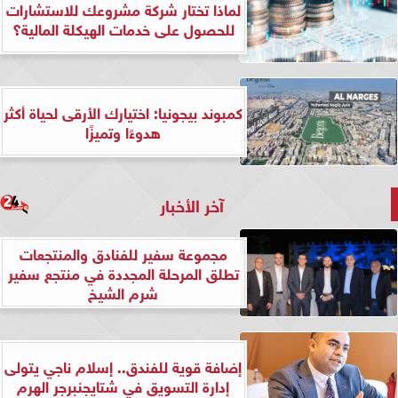
لماذا تختار شركة مشروعك للاستشارات
للحصول على خدمات الهيكلة المالية؟
كمبوند بيجونيا: اختيارك الأرقى لحياة أكثر
هدوءًا وتميزًا
آخر الأخبار
مجموعة سفير للفنادق والمنتجعات
تطلق المرحلة المجددة في منتجع سفير
شرم الشيخ
إضافة قوية للفندق.. إسلام ناجي يتولى
إدارة التسويق في شتايجنبرجر الهرم