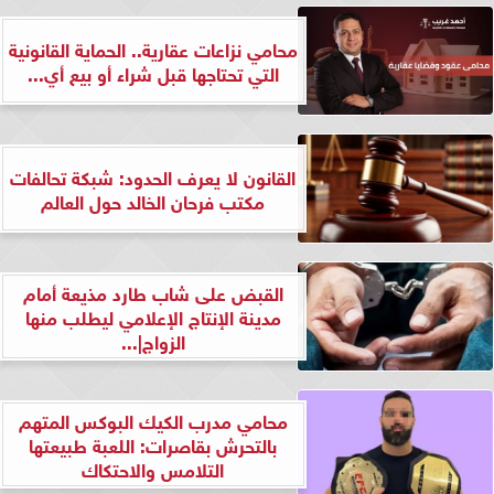
محامي نزاعات عقارية.. الحماية القانونية
التي تحتاجها قبل شراء أو بيع أي...
القانون لا يعرف الحدود: شبكة تحالفات
مكتب فرحان الخالد حول العالم
القبض على شاب طارد مذيعة أمام
مدينة الإنتاج الإعلامي ليطلب منها
الزواج|...
محامي مدرب الكيك البوكس المتهم
بالتحرش بقاصرات: اللعبة طبيعتها
التلامس والاحتكاك