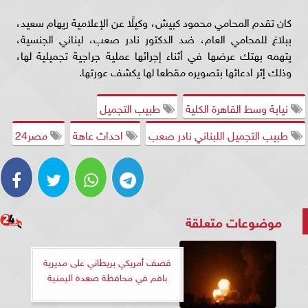
كان تقدم المحامي محمود كبيش، وكيلًا عن الإعلامية ريهام سعيد،
ببلاغ للمحامي العام، ضد الدكتور نادر صعب، لبناني الجنسية،
يتهمه بهتك عرضها في أثناء إجرائها عملية جراجية تجميلية لها،
وذلك إثر ادعائها بتصويره مقطعا لها يكشف عورتها.
نيابة وسط القاهرة الكلية
طبيب التجميل
طبيب التجميل اللبناني نادر صعب
احداث عاهة
مصر24
موضوعات متعلقة
قصف أمريكي بريطاني على مديرية
باقم في محافظة صعدة اليمنية