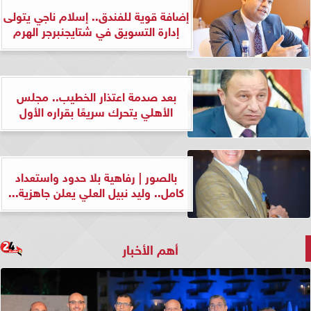
إضافة قوية للفندق.. إسلام ناجي يتولى
إدارة التسويق في شتايجنبرجر الهرم
بعد صدمة اعتذار الخطيب.. مجلس
الأهلي يتحرك سريعًا بقراره الأول
بالصور | رفاهية بلا حدود واستعداد
كامل.. وليد نبيل العلي يعلن جاهزية...
أهم الأخبار