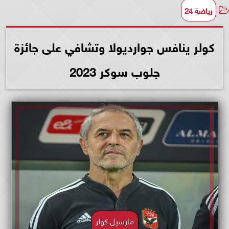
رياضة 24
كولر ينافس جوارديولا وتشافي على جائزة
جلوب سوكر 2023
مارسيل كولر