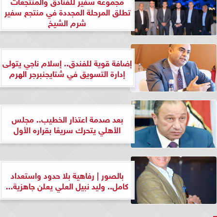
مجموعة سفير للفنادق والمنتجعات
تطلق المرحلة المجددة في منتجع سفير
شرم الشيخ
إضافة قوية للفندق.. إسلام ناجي يتولى
إدارة التسويق في شتايجنبرجر الهرم
بعد صدمة اعتذار الخطيب.. مجلس
الأهلي يتحرك سريعًا بقراره الأول
بالصور | رفاهية بلا حدود واستعداد
كامل.. وليد نبيل العلي يعلن جاهزية...