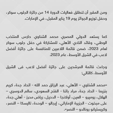
ومن المقرر أن تنطلق فعاليات الدورة 14 من جائزة الجلوب سوكر،
وحفل توزيع الجوائز يوم 19 يناير المقبل، في الإمارات.
كما يستعد الدولي المصري محمد الشناوي حارس المنتخب
الوطني، وقائد النادي الأهلي، للمشاركة في حفل جلوب سوكر
لعام 2023، ضمن قائمة اللاعبين للمنافسة على جائزة أفضل
لاعب في الشرق الأوسط، عام 2023.
وجاءت قائمة المرشحين على جائزة أفضل لاعب فى الشرق
الأوسط، كالتالي:
«محمد الشناوي – الأهلي، عبد الرزاق حمد الله - اتحاد جدة، كريم
بنزيما - اتحاد جدة، مراد باتنا - الفتح السعودي، سالم الدوسري –
الهلال، روميرو – العين، أولانجا – الدحيل، رياض محرز - أهلي جدة،
على مبخوت - الجزيرة الإماراتي، إيجالو – الوحدة، تاليسكا – النصر،
وكريستيانو رونالدو – النصر».