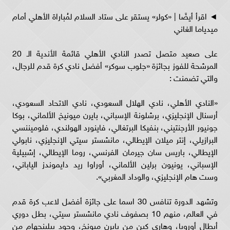
◄ اقرأ أيضًا | «كولر» يستقر على ستاد السلام لمُباراة الأهلي أمام
ميدياما الغاني
على صعيد متصل تصدر النادي الأهلي قائمة الأندية الـ 20
المرشحة للفوز بجائزة «جلوب سوكر» أفضل نادي كرة قدم للرجال،
والتي تضمنت :
«النادي الأهلي، نادي الهلال السعودي، نادي الاتحاد السعودي،
أرسنال الإنجليزي، برشلونة الإسباني، بايرن ميونيخ الألماني، بوكا
جونيور الأرجنتيني، بنفيكا البرتغالي، فاينورد الهولندي، فلوميننسي
البرازيلي، إنتر ميلان الإيطالي، مانشستر سيتي الإنجليزي، نابولي
الإيطالي، باريس سان جيرمان الفرنسي، روما الإيطالي، إشبيلية
الإسباني، يونيون برلين الألماني، أوراوا ريد دايموندز الياباني،
وست هام الإنجليزي، والوداد المغربي».
وتشهد الدورة تنافس 30 اسما على جائزة أفضل لاعب كرة قدم
في العالم، منهم 10 بصفوف نادي مانشستر سيتي، بطل دوري
أبطال أوروبا، وهاري كين من بايرن ميونخ، وجود بيلينجهام من