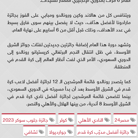
ويتنافس كل من هالاند وكين ورونالدو ومبابي على الفوز بجائزة
مارادونا لأفضل هدّاف، حيث لا يفصل بينهم سوى فارق بسيط
في عدد الأهداف، وذلك قبل أقل من 6 أسابيع على نهاية العام.
وتشهد دورة هذا العام إضافة جائزتين جديدتين لفئات جوائز الشرق
الأوسط، في ظل انتقال النجم البرتغالي كريستيانو رونالدو إلى
الدوري السعودي، الأمر الذي لفت أنظار العالم إلى كرة القدم في
المنطقة.
كما يتصدر رونالدو قائمة المرشحين الـ 12 لجائزة أفضل لاعب كرة
قدم في الشرق الأوسط بعد أن بدأ مسيرته في الدوري السعودي،
بينما تتضمن قائمة المرشحين لجائزة أفضل نادي كرة قدم في
الشرق الأوسط 8 أندية، من بينها الهلال والأهلي والنصر.
مصر24
النادي الأهلي
كولر
جائزة جلوب سوكر 2023
جائزة أفضل مدرّب كرة قدم
جوارديولا
تشافي