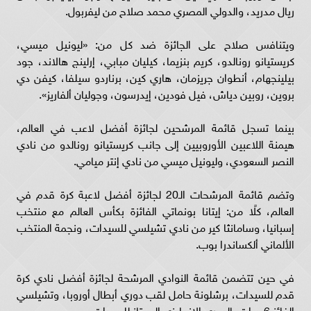
ريال مدريد، والدولي المصري محمد صلاح من ليفربول.
ويتنافس صلاح على الجائزة ضد كل من: «ليونيل ميسي،
كريستيانو رونالدو، كريم بنزيما، كيليان مبابي، إرلينج هالاند، جود
بيلينجهام، أنطوان جريزمان، هاري كين، برناردو سيلفا، كيفن دي
بروين، روبين دياش، فيل فودين، إيدرسون، وجوليان ألفاريز».
بينما تسجل قائمة المرشحين لجائزة أفضل لاعب في العالم،
هيمنة اللاعبين الأوروبيين إلى جانب كريستيانو رونالدو من نادي
النصر السعودي، وليونيل ميسي من نادي إنتر ميامي.
وتضم قائمة المرشحات الـ20 لجائزة أفضل لاعبة كرة قدم في
العالم، كلًا من: إيتانا بونماتي الفائزة بكأس العالم مع منتخب
إسبانيا، وسامانثا كير من نادي تشيلسي للسيدات، ونجمة المنتخب
الألماني ألكساندرا بوب.
في حين تتضمن قائمة النوادي المرشحة لجائزة أفضل نادي كرة
قدم للسيدات، برشلونة حامل لقب دوري أبطال أوروبا، وتشيلسي
الفائز 6 مرات بالدوري الإنجليزي الممتاز للسيدات.