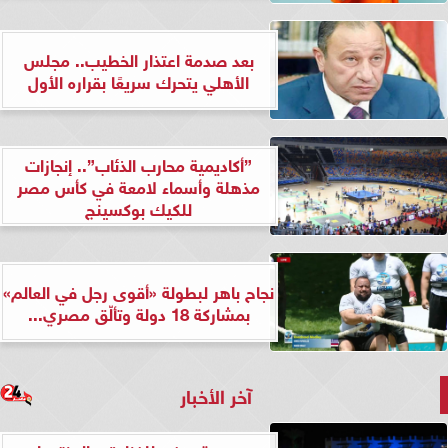
بعد صدمة اعتذار الخطيب.. مجلس
الأهلي يتحرك سريعًا بقراره الأول
”أكاديمية محارب الذئاب”.. إنجازات
مذهلة وأسماء لامعة في كأس مصر
للكيك بوكسينج
نجاح باهر لبطولة «أقوى رجل في العالم»
بمشاركة 18 دولة وتألّق مصري...
آخر الأخبار