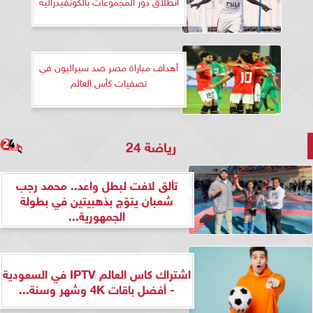
انطلاق دور المجموعات بالكونفيدرالية
أهداف مباراة مصر ضد سيراليون في
تصفيات كأس العالم
رياضة 24
تألق لافت لبطل واعد.. محمد رجب
شعبان يتوّج بذهبيتين في بطولة
الجمهورية...
اشتراك كاس العالم IPTV في السعودية
- أفضل باقات 4K وشهر وسنة...