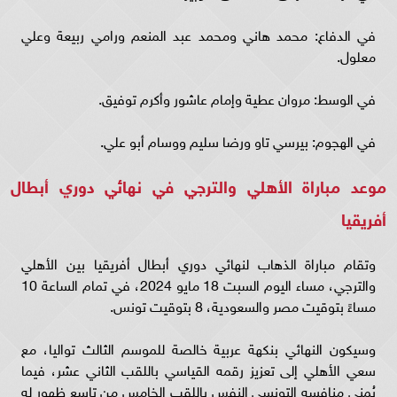
في الدفاع: محمد هاني ومحمد عبد المنعم ورامي ربيعة وعلي
معلول.
في الوسط: مروان عطية وإمام عاشور وأكرم توفيق.
في الهجوم: بيرسي تاو ورضا سليم ووسام أبو علي.
موعد مباراة الأهلي والترجي في نهائي دوري أبطال
أفريقيا
وتقام مباراة الذهاب لنهائي دوري أبطال أفريقيا بين الأهلي
والترجي، مساء اليوم السبت 18 مايو 2024، في تمام الساعة 10
مساءً بتوقيت مصر والسعودية، 8 بتوقيت تونس.
وسيكون النهائي بنكهة عربية خالصة للموسم الثالث تواليا، مع
سعي الأهلي إلى تعزيز رقمه القياسي باللقب الثاني عشر، فيما
يُمني منافسه التونسي النفس باللقب الخامس من تاسع ظهور له