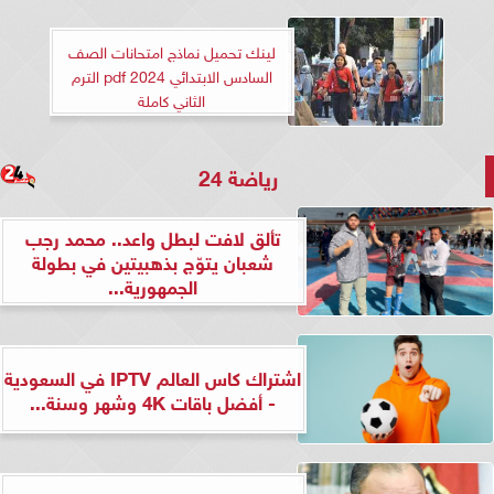
لينك تحميل نماذج امتحانات الصف
السادس الابتدائي 2024 pdf الترم
الثاني كاملة
رياضة 24
تألق لافت لبطل واعد.. محمد رجب
شعبان يتوّج بذهبيتين في بطولة
الجمهورية...
اشتراك كاس العالم IPTV في السعودية
- أفضل باقات 4K وشهر وسنة...