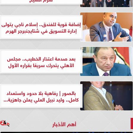
إضافة قوية للفندق.. إسلام ناجي يتولى
إدارة التسويق في شتايجنبرجر الهرم
بعد صدمة اعتذار الخطيب.. مجلس
الأهلي يتحرك سريعًا بقراره الأول
بالصور | رفاهية بلا حدود واستعداد
كامل.. وليد نبيل العلي يعلن جاهزية...
أهم الأخبار