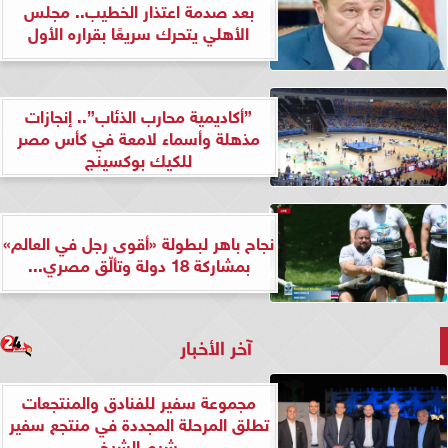
بعد صدمة اعتذار الخطيب.. مجلس
الأهلي يتحرك سريعًا بقراره الأول
”أكاديمية محارب الذئاب”.. إنجازات
مذهلة وأسماء لامعة في كأس مصر
للكيك بوكسينج
نجاح باهر لبطولة «أقوى رجل في العالم»
بمشاركة 18 دولة وتألّق مصري...
آخر الأخبار
مجموعة سفير للفنادق والمنتجعات
تطلق المرحلة المجددة في منتجع سفير
شرم الشيخ