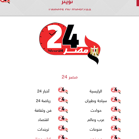
تويتر
Tweets by mesr244
مصر 24
الرئيسية
أخبار 24
سياحة وطيران
رياضة 24
حوادث
فن وثقافة
عرب وعالم
اقتصاد
منوعات
تريندات
من نحن
اعلن معنا