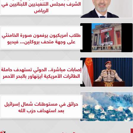
الشرف بمجلس التنفيذيين اللبنانيين في
الرياض
طلاب أمريكيون يرفعون صورة الخامنئي
على وجهة متحف بروكلين... فيديو
إصابات مباشرة.. الحوثي تستهدف حاملة
الطائرات الأمريكية آيزنهاور بالبحر الأحمر
حرائق في مستوطنات شمال إسرائيل
بعد استهداف حزب الله