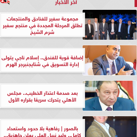
آخر الأخبار
مجموعة سفير للفنادق والمنتجعات
تطلق المرحلة المجددة في منتجع سفير
شرم الشيخ
إضافة قوية للفندق.. إسلام ناجي يتولى
إدارة التسويق في شتايجنبرجر الهرم
بعد صدمة اعتذار الخطيب.. مجلس
الأهلي يتحرك سريعًا بقراره الأول
بالصور | رفاهية بلا حدود واستعداد
كامل.. وليد نبيل العلي يعلن جاهزية...