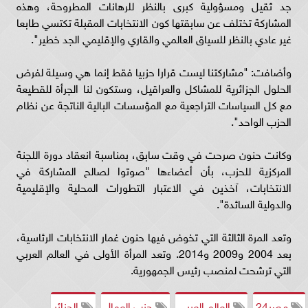
جد ثقيل ومسؤولية كبرى بالنظر للرهانات المطروحة، وهذه
المشاركة تختلف عن سابقتها كون الانتخابات المقبلة تكتسي طابعا
غير عادي بالنظر للسياق العالمي والقاري والإقليمي الجد خطير".
وأضافت: "مشاركتنا ليست قرارا حزبيا فقط إنما هي وسيلة لفرض
الحلول الجزائرية للمشاكل والعراقيل، وستكون لنا الجرأة للقطيعة
مع كل السياسات التراجعية مع المؤسسات البالية الناتجة عن نظام
الحزب الواحد".
وكانت حنون صرحت في وقت سابق، بمناسبة انعقاد دورة اللجنة
المركزية للحزب، بأن أعضاءها "صوتوا لصالح المشاركة في
الانتخابات، آخذين في الاعتبار التطورات المحلية والإقليمية
والدولية السائدة".
وتعد المرة الثالثة التي تخوض فيها حنون غمار الانتخابات الرئاسية،
بعد 2004 و2009 و2014. وتعد المرأة الأولى في العالم العربي
التي ترشحت لمنصب رئيس الجمهورية.
مصر24
العالم العربي
حزب العمال
الجزائر