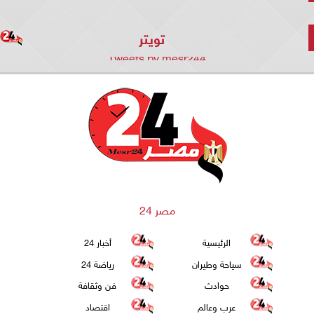
تويتر
Tweets by mesr244
مصر 24
الرئيسية
أخبار 24
سياحة وطيران
رياضة 24
حوادث
فن وثقافة
عرب وعالم
اقتصاد