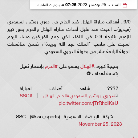
السبت، 25 نوفمبر 2023
07:25 مـ
بتوقيت القاهرة
9/0.. أهداف مباراة الهلال ضد الحزم في دوري روشن السعودي
(فيديو)... انتهت منذ قليل أحداث مباراة الهلال والحزم بفوز كبير
للزعيم بنتيجة 9-0 في اللقاء الذي جمع الفريقين مساء اليوم
السبت على ملعب "الملك عبد الله ببريدة"، ضمن منافسات
الجولة الرابعة عشر من بطولة الدوري السعودي.
بنتيجة كبيرة..
#الهلال
يقسو على
#الحزم
بإنتصار ثقيل
بتسعة أهداف ⚽
???? شاهد أهداف المباراة
⤵️
#دوري_روشن_السعودي
#الحزم_الهلال
|
#SSC
pic.twitter.com/jTrRhdIKsU
— شركة الرياضة السعودية SSC (@ssc_sports)
November 25, 2023