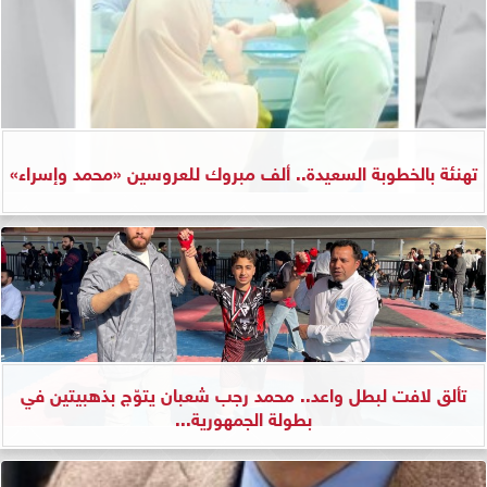
تهنئة بالخطوبة السعيدة.. ألف مبروك للعروسين «محمد وإسراء»
تألق لافت لبطل واعد.. محمد رجب شعبان يتوّج بذهبيتين في
بطولة الجمهورية...