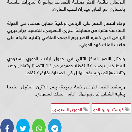
البرتغالي قائمة الأكثر صناعة للأهداف بواقع 8 تمريرات حاسمة
بالتساوي مع ألفارو ميدران لاعب التعاون.
وجاء انتصار النصر على الرياض برباعية مقابل هدف، في الجولة
السادسة عشرة من مسابقة الدوري السعودي، لتضميد جراح ديربي
الرياض الذي خسره النصر يوم الجمعة الماضي بثلاثية نظيفة على
ملعب الملك فهد الدولي.
ويحتل النصر المركز الثاني في جدول ترتيب الدوري السعودي
للمحترفين برصيد 37 نقطة جمعهم من 12 انتصارًا وتعادل وحيد
وثلاث هزائم، ويسبقه الهلال في الصدارة بفارق 7 نقاط.
ويستعد النصر لخوض قمة جديدة، يوم الاثنين المقبل، عندما
يواجه الشباب في ربع نهائي كأس الملك السعودي.
كريستيانو رونالدو
الدورى السعودى