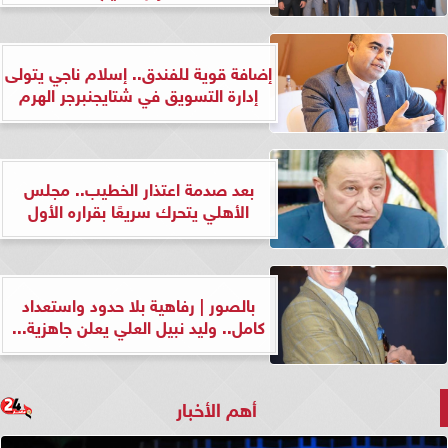
إضافة قوية للفندق.. إسلام ناجي يتولى
إدارة التسويق في شتايجنبرجر الهرم
بعد صدمة اعتذار الخطيب.. مجلس
الأهلي يتحرك سريعًا بقراره الأول
بالصور | رفاهية بلا حدود واستعداد
كامل.. وليد نبيل العلي يعلن جاهزية...
أهم الأخبار