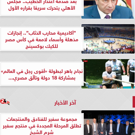
بعد صدمة اعتذار الخطيب.. مجلس
الأهلي يتحرك سريعًا بقراره الأول
”أكاديمية محارب الذئاب”.. إنجازات
مذهلة وأسماء لامعة في كأس مصر
للكيك بوكسينج
نجاح باهر لبطولة «أقوى رجل في العالم»
بمشاركة 18 دولة وتألّق مصري...
آخر الأخبار
مجموعة سفير للفنادق والمنتجعات
تطلق المرحلة المجددة في منتجع سفير
شرم الشيخ