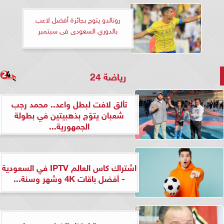
رونالدو يتوج بجائزة أفضل لاعب
بالدوري السعودى فى سبتمبر
رياضة 24
تألق لافت لبطل واعد.. محمد رجب
شعبان يتوّج بذهبيتين في بطولة
الجمهورية...
اشتراك كاس العالم IPTV في السعودية
- أفضل باقات 4K وشهر وسنة...