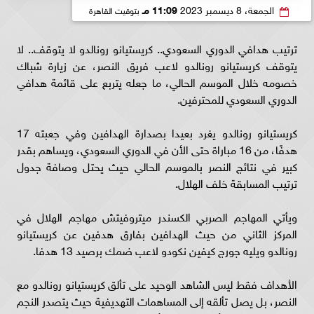
الجمعة، 8 ديسمبر 2023
11:09 مـ
بتوقيت القاهرة
ترتيب هدافي الدوري السعودي.. كريستيانو رونالدو لا يتوقف.. لا
يتوقف كريستيانو رونالدو لاعب فريق النصر، عن زيارة شباك
خصومه خلال الموسم الحالي، ما جعله يتربع على قائمة هدافي
الدوري السعودي للمحترفين.
كريستيانو رونالدو يغرد بعيدا بصدارة الهدافين وفي جعبته 17
هدفًا، من 16 مباراة حتى الأن في الدوري السعودي، ويساهم بقدر
كبير في نتائج النصر بالموسم الحالي حيث يحتل وصافة جدول
ترتيب المسابقة خلف الهلال.
ويأتي المهاجم الصربي الكسندر ميتروفيتش مهاجم الهلال في
المركز الثاني من حيث الهدافين بفارق هدفين عن كريستيانو
رونالدو ويليه جورج كيفين نكودو لاعب ضمك برصيد 13 هدفا.
الأهداف فقط ليس الشاهد الوحيد على تألق كريستيانو رونالدو مع
النصر، بل يصل تألقه إلى المساهمات التهديفية حيث يتصدر النجم