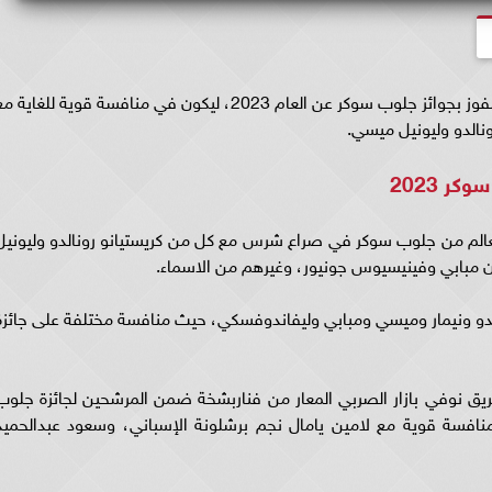
دخل النجم المصري محمد صلاح ضمن المرشحين للفوز بجوائز جلوب سوكر عن العام 2023، ليكون في منافسة قوية للغاية 
رونالدو وليونيل ميسي.
لم من جلوب سوكر في صراع شرس مع كل من كريستيانو رونالدو وليونيل
ن مبابي وفينيسيوس جونيور، وغيرهم من الاسماء.
دو ونيمار وميسي ومبابي وليفاندوفسكي، حيث منافسة مختلفة على جائزة
يق نوفي بازار الصربي المعار من فناربشخة ضمن المرشحين لجائزة جلوب
ل لاعب صاعد في عام 2023، في منافسة قوية مع لامين يامال نجم برشلونة الإسباني، وسعود عبدالحمي