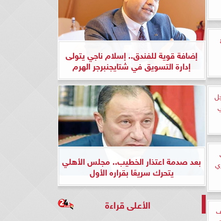
إضافة قوية للفندق.. إسلام ناجي يتولى
إدارة التسويق في شتايجنبرجر الهرم
جل
ي
بعد صدمة اعتذار الخطيب.. مجلس الأهلي
ري
يتحرك سريعًا بقراره الأول
الأعلى قراءة
ف