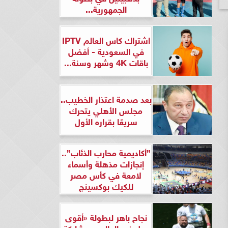
الجمهورية...
اشتراك كاس العالم IPTV
في السعودية - أفضل
باقات 4K وشهر وسنة...
بعد صدمة اعتذار الخطيب..
مجلس الأهلي يتحرك
سريعًا بقراره الأول
”أكاديمية محارب الذئاب”..
إنجازات مذهلة وأسماء
لامعة في كأس مصر
للكيك بوكسينج
نجاح باهر لبطولة «أقوى
رجل في العالم» بمشاركة