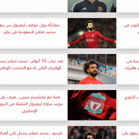
ليون في
مفاجأة حول موقف ليفربول من بيع
محمد صلاح للسعودية في يناير
سية في
بعد غياب 10 أعوام.. محمد صلاح يس
 هاتريك
الهاتريك الثاني له مع المنتخب الوطن
 ترتيب الدوري
قمة مع مانشستر سيتي.. تعرف على
موعد مباراة ليفربول المقبلة في الدو
الإنجليزي
 يفوز على
فيديو.. محمد صلاح يسجل ثاني أهدا
فة
ليفربول ضد برينتفورد بطريقة جديدة