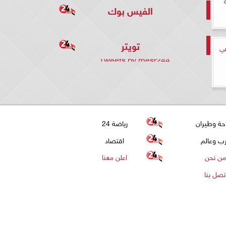
الفيس بوك
تويتر
في
Tweets by mesr244
حة وطيران
رياضة 24
ب وعالم
اقتصاد
من نحن
اعلن معنا
تصل بنا