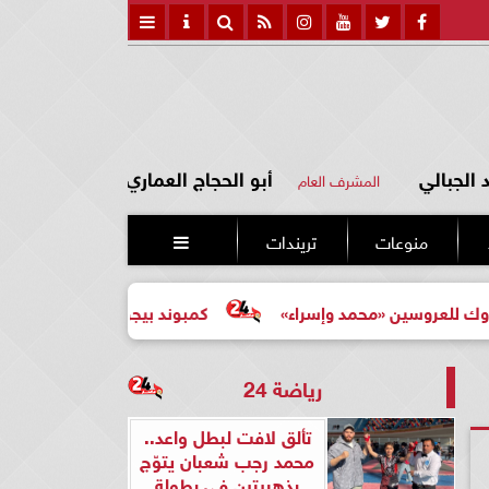
الجبالي
أبو الحجاج العماري
المشرف العام
منوعات
تريندات

ن «محمد وإسراء»
كمبوند بيجونيا: اختيارك الأرقى لحياة أكثر هدو
رياضة 24
تألق لافت لبطل واعد..
محمد رجب شعبان يتوّج
بذهبيتين في بطولة