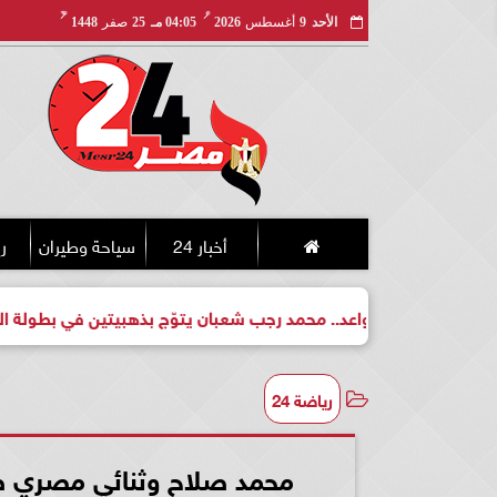
مـ
هـ
الأحد
9
أغسطس
2026
04:05 مـ
25
صفر
1448
أخبار 24
سياحة وطيران
ري
بطل واعد.. محمد رجب شعبان يتوّج بذهبيتين في بطولة الجمهورية لل
رياضة 24
محمد صلاح وثنائي مصري ضمن 11 عربيا في جوائز جلوب