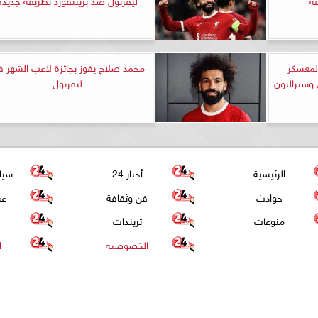
لمعسكر
محمد صلاح يفوز بجائزة لاعب الشهر 
وسيراليون
ليفربول
الرئيسية
أخبار 24
سيا
حوادث
فن وثقافة
عر
منوعات
تريندات
الخصوصية
ا