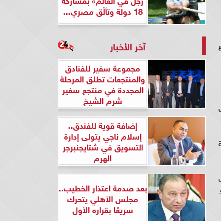
18 دولة وتألّق مصري...
آخر الأخبار
مع
مجموعة سفير للفنادق
والمنتجعات تطلق المرحلة
المجددة في منتجع سفير
شرم الشيخ
إضافة قوية للفندق..
إسلام ناجي يتولى إدارة
التسويق في شتايجنبرجر
الهرم
بعد صدمة اعتذار الخطيب..
د
مجلس الأهلي يتحرك
سريعًا بقراره الأول