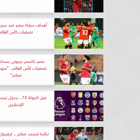
أهداف مباراة مصر ضد سيرا
تصفيات كأس العالم
مصر تكتسح جيبوتي بسدا
تصفيات كأس العالم.. ”سوبر
صلاح”
قبل الجولة 13.. جدول
الإنجليزي
ثنائية لمحمد صلاح .. ليفربول
برينتفورد بثلاثية نظي